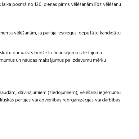
laika posmā no 120. dienas pirms vēlēšanām līdz vēlēšanu
amenta vēlēšanām, ja partija iesniegusi deputātu kandidātu
rskatu par valsts budžeta finansējuma izlietojumu
eņēmumus un naudas maksājumus pa izdevumu mērķu
ru naudām, dāvinājumiem (ziedojumiem), vēlēšanu ieņēmumu
skās partijas vai apvienības reorganizācijas vai darbības