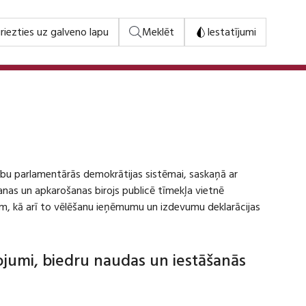
riezties uz galveno lapu
Meklēt
Iestatījumi
stību parlamentārās demokrātijas sistēmai, saskaņā ar
šanas un apkarošanas birojs publicē tīmekļa vietnē
m, kā arī to vēlēšanu ieņēmumu un izdevumu deklarācijas
dojumi, biedru naudas un iestāšanās