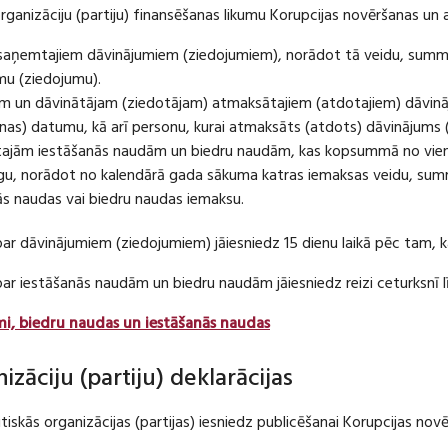
organizāciju (partiju) finansēšanas likumu Korupcijas novēršanas un 
u saņemtajiem dāvinājumiem (ziedojumiem), norādot tā veidu, summ
umu (ziedojumu).
m un dāvinātājam (ziedotājam) atmaksātajiem (atdotajiem) dāvin
as) datumu, kā arī personu, kurai atmaksāts (atdots) dāvinājums 
tajām iestāšanās naudām un biedru naudām, kas kopsummā no viena
u, norādot no kalendārā gada sākuma katras iemaksas veidu, summ
nās naudas vai biedru naudas iemaksu.
par dāvinājumiem (ziedojumiem) jāiesniedz 15 dienu laikā pēc tam,
 par iestāšanās naudām un biedru naudām jāiesniedz reizi ceturksn
mi, biedru naudas un iestāšanās naudas
nizāciju (partiju) deklarācijas
itiskās organizācijas (partijas) iesniedz publicēšanai Korupcijas no