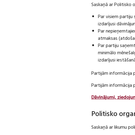
Saskaņā ar Politisko 
Par visiem partij
izdarījusi dāvināj
Par nepieņemtajie
atmaksas (atdošan
Par partiju saņem
minimālo mēnešalg
izdarījusi iestāša
Partijām informācija 
Partijām informācija
Dāvinājumi, ziedoju
Politisko orga
Saskaņā ar likumu pol