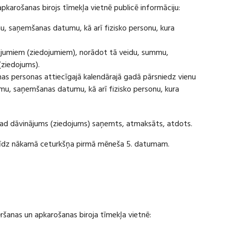
apkarošanas birojs tīmekļa vietnē publicē informāciju:
u, saņemšanas datumu, kā arī fizisko personu, kura
ājumiem (ziedojumiem), norādot tā veidu, summu,
(ziedojums).
s personas attiecīgajā kalendārajā gadā pārsniedz vienu
u, saņemšanas datumu, kā arī fizisko personu, kura
 kad dāvinājums (ziedojums) saņemts, atmaksāts, atdots.
ī līdz nākamā ceturkšņa pirmā mēneša 5. datumam.
vēršanas un apkarošanas biroja tīmekļa vietnē: