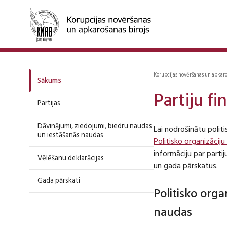
Korupcijas novēršanas un apkar
Sākums
Partiju f
Partijas
Dāvinājumi, ziedojumi, biedru naudas
Lai nodrošinātu polit
un iestāšanās naudas
Politisko organizāciju
informāciju par part
Vēlēšanu deklarācijas
un gada pārskatus.
Gada pārskati
Politisko org
naudas