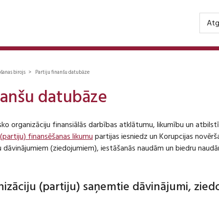
Atg
ošanas birojs > Partiju finanšu datubāze
inanšu datubāze
isko organizāciju finansiālās darbības atklātumu, likumību un atbil
 (partiju) finansēšanas likumu
partijas iesniedz un Korupcijas novēr
iju dāvinājumiem (ziedojumiem), iestāšanās naudām un biedru naudā
anizāciju (partiju) saņemtie dāvinājumi, zie