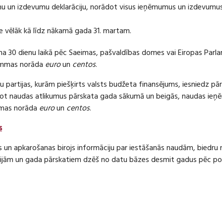
 un izdevumu deklarāciju, norādot visus ieņēmumus un izdevumus 
e vēlāk kā līdz nākamā gada 31. martam.
ma 30 dienu laikā pēc Saeimas, pašvaldības domes vai Eiropas Parl
ummas norāda
euro
un
centos
.
 partijas, kurām piešķirts valsts budžeta finansējums, iesniedz pā
dot naudas atlikumus pārskata gada sākumā un beigās, naudas i
mas norāda
euro
un
centos
.
s
s un apkarošanas birojs informāciju par iestāšanās naudām, bied
jām un gada pārskatiem dzēš no datu bāzes desmit gadus pēc politi