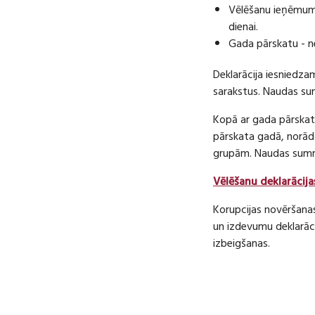
Vēlēšanu ieņēmumu
dienai.
Gada pārskatu - n
Deklarācija iesniedza
sarakstus. Naudas s
Kopā ar gada pārskatu
pārskata gadā, norā
grupām. Naudas sum
Vēlēšanu deklarācija
Korupcijas novēršana
un izdevumu deklarāci
izbeigšanas.