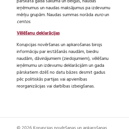
pārskata gada sākumā un beigās, naudas
ieņēmumus un naudas maksājumus pa izdevumu
mērķu grupām. Naudas summas norāda
euro
un
centos
.
Vēlēšanu deklarācijas
Korupcijas novēršanas un apkarošanas birojs
informāciju par iestāšanās naudām, biedru
naudām, dāvinājumiem (ziedojumiem), vēlēšanu
ieņēmumu un izdevumu deklarācijām un gada
pārskatiem dzēš no datu bāzes desmit gadus
pēc politiskās partijas vai apvienības
reorganizācijas vai darbības izbeigšanas.
© 2026 Korupcijas novēršanas un apkarošanas