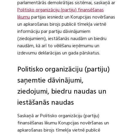
parlamentārās demokrātijas sistēmai, saskaņā ar
Politisko organizāciju (partiju) finansēšanas
likumu
partijas iesniedz un Korupcijas novēršanas
un apkarošanas birojs publicē tīmekļa vietnē
informāciju par partiju dāvinājumiem
(ziedojumiem), iestāšanās naudām un biedru
naudām, kā arī to vēlēšanu ieņēmumu un
izdevumu deklarācijas un gada pārskatus.
Politisko organizāciju (partiju)
saņemtie dāvinājumi,
ziedojumi, biedru naudas un
iestāšanās naudas
Saskaņā ar Politisko organizāciju (partiju)
finansēšanas likumu Korupcijas novēršanas un
apkarošanas birojs tīmekļa vietnē publicē