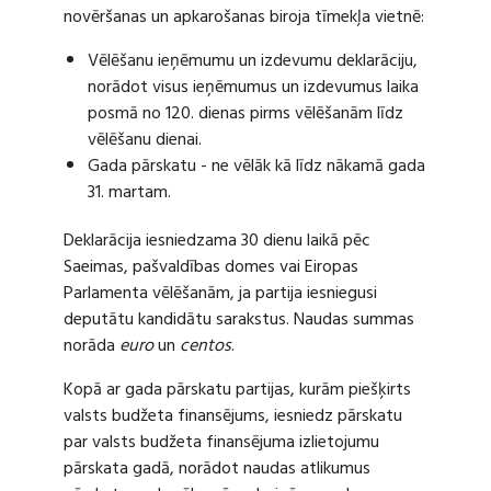
novēršanas un apkarošanas biroja tīmekļa vietnē:
Vēlēšanu ieņēmumu un izdevumu deklarāciju,
norādot visus ieņēmumus un izdevumus laika
posmā no 120. dienas pirms vēlēšanām līdz
vēlēšanu dienai.
Gada pārskatu - ne vēlāk kā līdz nākamā gada
31. martam.
Deklarācija iesniedzama 30 dienu laikā pēc
Saeimas, pašvaldības domes vai Eiropas
Parlamenta vēlēšanām, ja partija iesniegusi
deputātu kandidātu sarakstus. Naudas summas
norāda
euro
un
centos
.
Kopā ar gada pārskatu partijas, kurām piešķirts
valsts budžeta finansējums, iesniedz pārskatu
par valsts budžeta finansējuma izlietojumu
pārskata gadā, norādot naudas atlikumus