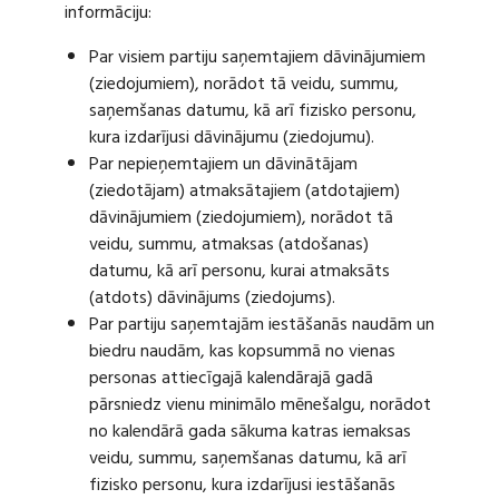
informāciju:
Par visiem partiju saņemtajiem dāvinājumiem
(ziedojumiem), norādot tā veidu, summu,
saņemšanas datumu, kā arī fizisko personu,
kura izdarījusi dāvinājumu (ziedojumu).
Par nepieņemtajiem un dāvinātājam
(ziedotājam) atmaksātajiem (atdotajiem)
dāvinājumiem (ziedojumiem), norādot tā
veidu, summu, atmaksas (atdošanas)
datumu, kā arī personu, kurai atmaksāts
(atdots) dāvinājums (ziedojums).
Par partiju saņemtajām iestāšanās naudām un
biedru naudām, kas kopsummā no vienas
personas attiecīgajā kalendārajā gadā
pārsniedz vienu minimālo mēnešalgu, norādot
no kalendārā gada sākuma katras iemaksas
veidu, summu, saņemšanas datumu, kā arī
fizisko personu, kura izdarījusi iestāšanās