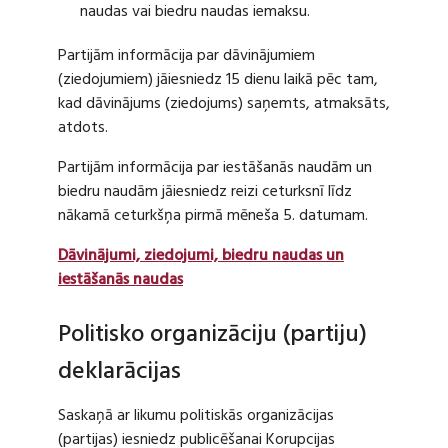
naudas vai biedru naudas iemaksu.
Partijām informācija par dāvinājumiem
(ziedojumiem) jāiesniedz 15 dienu laikā pēc tam,
kad dāvinājums (ziedojums) saņemts, atmaksāts,
atdots.
Partijām informācija par iestāšanās naudām un
biedru naudām jāiesniedz reizi ceturksnī līdz
nākamā ceturkšņa pirmā mēneša 5. datumam.
Dāvinājumi, ziedojumi, biedru naudas un
iestāšanās naudas
Politisko organizāciju (partiju)
deklarācijas
Saskaņā ar likumu politiskās organizācijas
(partijas) iesniedz publicēšanai Korupcijas