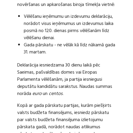
novēršanas un apkarošanas biroja tīmekļa vietnē:
Vēlēšanu ieņēmumu un izdevumu deklarāciju,
norādot visus ieņēmumus un izdevumus laika
posmā no 120. dienas pirms vēlēšanām līdz
vēlēšanu dienai.
Gada pārskatu - ne vēlāk kā līdz nākamā gada
31. martam.
Deklarācija iesniedzama 30 dienu laikā pēc
Saeimas, pašvaldības domes vai Eiropas
Parlamenta vēlēšanām, ja partija iesniegusi
deputātu kandidātu sarakstus. Naudas summas
norāda
euro
un
centos
.
Kopā ar gada pārskatu partijas, kurām piešķirts
valsts budžeta finansējums, iesniedz pārskatu
par valsts budžeta finansējuma izlietojumu
pārskata gadā, norādot naudas atlikumus