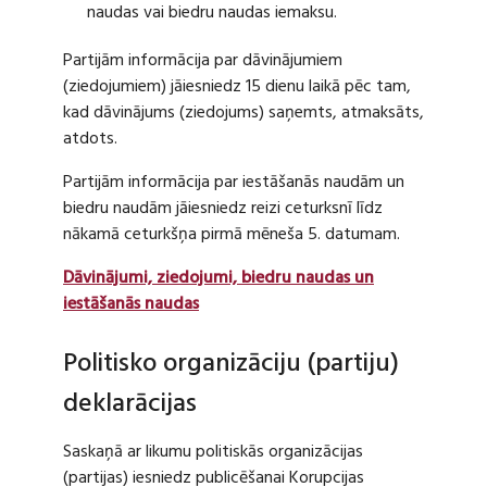
naudas vai biedru naudas iemaksu.
Partijām informācija par dāvinājumiem
(ziedojumiem) jāiesniedz 15 dienu laikā pēc tam,
kad dāvinājums (ziedojums) saņemts, atmaksāts,
atdots.
Partijām informācija par iestāšanās naudām un
biedru naudām jāiesniedz reizi ceturksnī līdz
nākamā ceturkšņa pirmā mēneša 5. datumam.
Dāvinājumi, ziedojumi, biedru naudas un
iestāšanās naudas
Politisko organizāciju (partiju)
deklarācijas
Saskaņā ar likumu politiskās organizācijas
(partijas) iesniedz publicēšanai Korupcijas