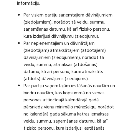
informāciju:
Par visiem partiju saņemtajiem dāvinājumiem
(ziedojumiem), norādot tā veidu, summu,
saņemšanas datumu, kā arī fizisko personu,
kura izdarījusi dāvinājumu (ziedojumu).
Par nepieņemtajiem un dāvinātājam
(ziedotājam) atmaksātajiem (atdotajiem)
dāvinājumiem (ziedojumiem), norādot tā
veidu, summu, atmaksas (atdošanas)
datumu, kā arī personu, kurai atmaksāts
(atdots) dāvinājums (ziedojums).
Par partiju saņemtajām iestāšanās naudām un
biedru naudām, kas kopsummā no vienas
personas attiecīgajā kalendārajā gadā
pārsniedz vienu minimālo mēnešalgu, norādot
no kalendārā gada sākuma katras iemaksas
veidu, summu, saņemšanas datumu, kā arī
fizisko personu, kura izdarījusi iestāšanās