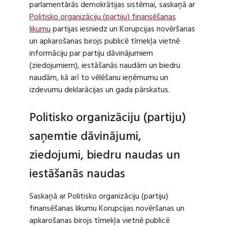
parlamentārās demokrātijas sistēmai, saskaņā ar
Politisko organizāciju (partiju) finansēšanas
likumu
partijas iesniedz un Korupcijas novēršanas
un apkarošanas birojs publicē tīmekļa vietnē
informāciju par partiju dāvinājumiem
(ziedojumiem), iestāšanās naudām un biedru
naudām, kā arī to vēlēšanu ieņēmumu un
izdevumu deklarācijas un gada pārskatus.
Politisko organizāciju (partiju)
saņemtie dāvinājumi,
ziedojumi, biedru naudas un
iestāšanās naudas
Saskaņā ar Politisko organizāciju (partiju)
finansēšanas likumu Korupcijas novēršanas un
apkarošanas birojs tīmekļa vietnē publicē