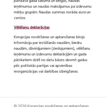
pārskata gada sākumā un beigās, naudas
ieņēmumus un naudas maksājumus pa izdevumu
mērķu grupām. Naudas summas norāda
euro
un
centos
.
Vēlēšanu deklarācijas
Korupcijas novēršanas un apkarošanas birojs
informāciju par iestāšanās naudām, biedru
naudām, dāvinājumiem (ziedojumiem), vēlēšanu
ieņēmumu un izdevumu deklarācijām un gada
pārskatiem dzēš no datu bāzes desmit gadus
pēc politiskās partijas vai apvienības
reorganizācijas vai darbības izbeigšanas.
© 2026 Korupcijas novēršanas un apkarošanas