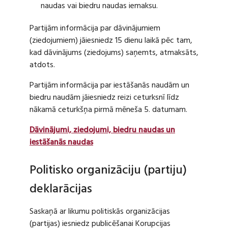
naudas vai biedru naudas iemaksu.
Partijām informācija par dāvinājumiem
(ziedojumiem) jāiesniedz 15 dienu laikā pēc tam,
kad dāvinājums (ziedojums) saņemts, atmaksāts,
atdots.
Partijām informācija par iestāšanās naudām un
biedru naudām jāiesniedz reizi ceturksnī līdz
nākamā ceturkšņa pirmā mēneša 5. datumam.
Dāvinājumi, ziedojumi, biedru naudas un
iestāšanās naudas
Politisko organizāciju (partiju)
deklarācijas
Saskaņā ar likumu politiskās organizācijas
(partijas) iesniedz publicēšanai Korupcijas