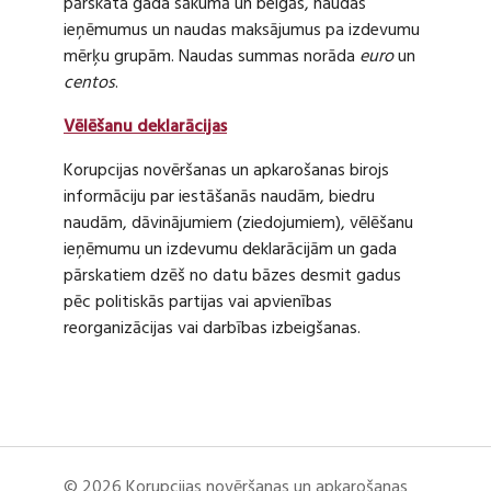
pārskata gada sākumā un beigās, naudas
ieņēmumus un naudas maksājumus pa izdevumu
mērķu grupām. Naudas summas norāda
euro
un
centos
.
Vēlēšanu deklarācijas
Korupcijas novēršanas un apkarošanas birojs
informāciju par iestāšanās naudām, biedru
naudām, dāvinājumiem (ziedojumiem), vēlēšanu
ieņēmumu un izdevumu deklarācijām un gada
pārskatiem dzēš no datu bāzes desmit gadus
pēc politiskās partijas vai apvienības
reorganizācijas vai darbības izbeigšanas.
© 2026 Korupcijas novēršanas un apkarošanas