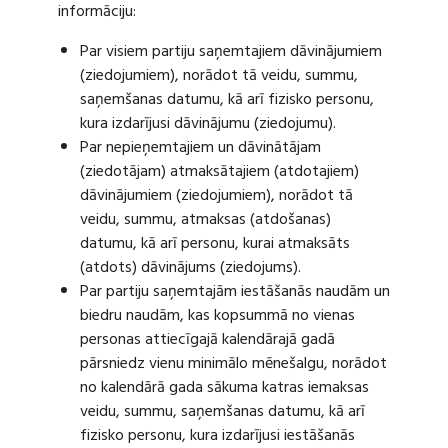
informāciju:
Par visiem partiju saņemtajiem dāvinājumiem
(ziedojumiem), norādot tā veidu, summu,
saņemšanas datumu, kā arī fizisko personu,
kura izdarījusi dāvinājumu (ziedojumu).
Par nepieņemtajiem un dāvinātājam
(ziedotājam) atmaksātajiem (atdotajiem)
dāvinājumiem (ziedojumiem), norādot tā
veidu, summu, atmaksas (atdošanas)
datumu, kā arī personu, kurai atmaksāts
(atdots) dāvinājums (ziedojums).
Par partiju saņemtajām iestāšanās naudām un
biedru naudām, kas kopsummā no vienas
personas attiecīgajā kalendārajā gadā
pārsniedz vienu minimālo mēnešalgu, norādot
no kalendārā gada sākuma katras iemaksas
veidu, summu, saņemšanas datumu, kā arī
fizisko personu, kura izdarījusi iestāšanās