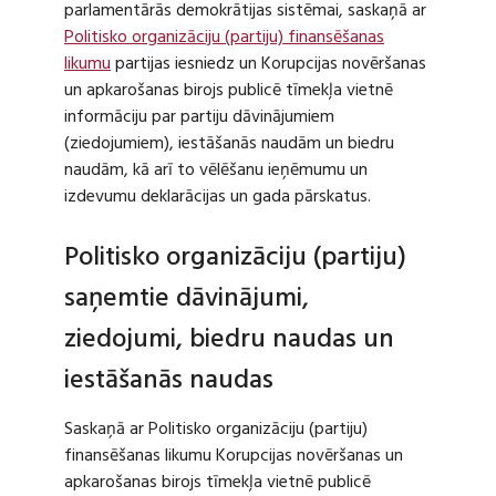
parlamentārās demokrātijas sistēmai, saskaņā ar
Politisko organizāciju (partiju) finansēšanas
likumu
partijas iesniedz un Korupcijas novēršanas
un apkarošanas birojs publicē tīmekļa vietnē
informāciju par partiju dāvinājumiem
(ziedojumiem), iestāšanās naudām un biedru
naudām, kā arī to vēlēšanu ieņēmumu un
izdevumu deklarācijas un gada pārskatus.
Politisko organizāciju (partiju)
saņemtie dāvinājumi,
ziedojumi, biedru naudas un
iestāšanās naudas
Saskaņā ar Politisko organizāciju (partiju)
finansēšanas likumu Korupcijas novēršanas un
apkarošanas birojs tīmekļa vietnē publicē