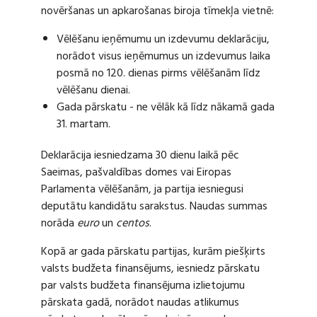
novēršanas un apkarošanas biroja tīmekļa vietnē:
Vēlēšanu ieņēmumu un izdevumu deklarāciju,
norādot visus ieņēmumus un izdevumus laika
posmā no 120. dienas pirms vēlēšanām līdz
vēlēšanu dienai.
Gada pārskatu - ne vēlāk kā līdz nākamā gada
31. martam.
Deklarācija iesniedzama 30 dienu laikā pēc
Saeimas, pašvaldības domes vai Eiropas
Parlamenta vēlēšanām, ja partija iesniegusi
deputātu kandidātu sarakstus. Naudas summas
norāda
euro
un
centos
.
Kopā ar gada pārskatu partijas, kurām piešķirts
valsts budžeta finansējums, iesniedz pārskatu
par valsts budžeta finansējuma izlietojumu
pārskata gadā, norādot naudas atlikumus