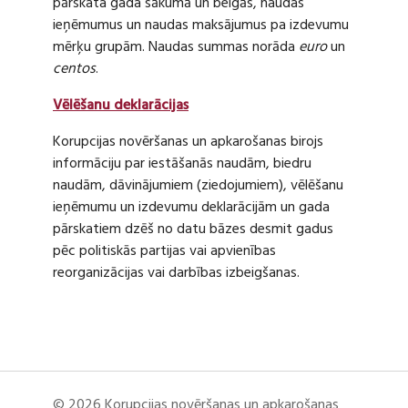
pārskata gada sākumā un beigās, naudas
ieņēmumus un naudas maksājumus pa izdevumu
mērķu grupām. Naudas summas norāda
euro
un
centos
.
Vēlēšanu deklarācijas
Korupcijas novēršanas un apkarošanas birojs
informāciju par iestāšanās naudām, biedru
naudām, dāvinājumiem (ziedojumiem), vēlēšanu
ieņēmumu un izdevumu deklarācijām un gada
pārskatiem dzēš no datu bāzes desmit gadus
pēc politiskās partijas vai apvienības
reorganizācijas vai darbības izbeigšanas.
© 2026 Korupcijas novēršanas un apkarošanas