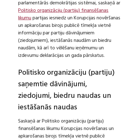
parlamentārās demokrātijas sistēmai, saskaņā ar
Politisko organizāciju (partiju) finansēšanas
likumu
partijas iesniedz un Korupcijas novēršanas
un apkarošanas birojs publicē tīmekļa vietnē
informāciju par partiju dāvinājumiem
(ziedojumiem), iestāšanās naudām un biedru
naudām, kā arī to vēlēšanu ieņēmumu un
izdevumu deklarācijas un gada pārskatus.
Politisko organizāciju (partiju)
saņemtie dāvinājumi,
ziedojumi, biedru naudas un
iestāšanās naudas
Saskaņā ar Politisko organizāciju (partiju)
finansēšanas likumu Korupcijas novēršanas un
apkarošanas birojs tīmekļa vietnē publicē