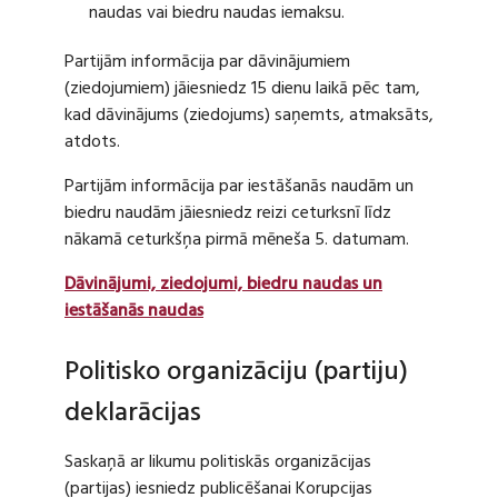
naudas vai biedru naudas iemaksu.
Partijām informācija par dāvinājumiem
(ziedojumiem) jāiesniedz 15 dienu laikā pēc tam,
kad dāvinājums (ziedojums) saņemts, atmaksāts,
atdots.
Partijām informācija par iestāšanās naudām un
biedru naudām jāiesniedz reizi ceturksnī līdz
nākamā ceturkšņa pirmā mēneša 5. datumam.
Dāvinājumi, ziedojumi, biedru naudas un
iestāšanās naudas
Politisko organizāciju (partiju)
deklarācijas
Saskaņā ar likumu politiskās organizācijas
(partijas) iesniedz publicēšanai Korupcijas