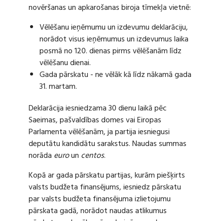
novēršanas un apkarošanas biroja tīmekļa vietnē:
Vēlēšanu ieņēmumu un izdevumu deklarāciju,
norādot visus ieņēmumus un izdevumus laika
posmā no 120. dienas pirms vēlēšanām līdz
vēlēšanu dienai.
Gada pārskatu - ne vēlāk kā līdz nākamā gada
31. martam.
Deklarācija iesniedzama 30 dienu laikā pēc
Saeimas, pašvaldības domes vai Eiropas
Parlamenta vēlēšanām, ja partija iesniegusi
deputātu kandidātu sarakstus. Naudas summas
norāda
euro
un
centos
.
Kopā ar gada pārskatu partijas, kurām piešķirts
valsts budžeta finansējums, iesniedz pārskatu
par valsts budžeta finansējuma izlietojumu
pārskata gadā, norādot naudas atlikumus