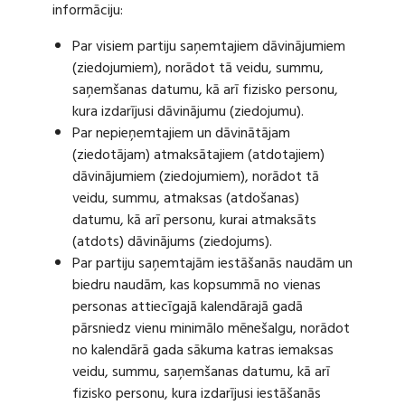
informāciju:
Par visiem partiju saņemtajiem dāvinājumiem
(ziedojumiem), norādot tā veidu, summu,
saņemšanas datumu, kā arī fizisko personu,
kura izdarījusi dāvinājumu (ziedojumu).
Par nepieņemtajiem un dāvinātājam
(ziedotājam) atmaksātajiem (atdotajiem)
dāvinājumiem (ziedojumiem), norādot tā
veidu, summu, atmaksas (atdošanas)
datumu, kā arī personu, kurai atmaksāts
(atdots) dāvinājums (ziedojums).
Par partiju saņemtajām iestāšanās naudām un
biedru naudām, kas kopsummā no vienas
personas attiecīgajā kalendārajā gadā
pārsniedz vienu minimālo mēnešalgu, norādot
no kalendārā gada sākuma katras iemaksas
veidu, summu, saņemšanas datumu, kā arī
fizisko personu, kura izdarījusi iestāšanās