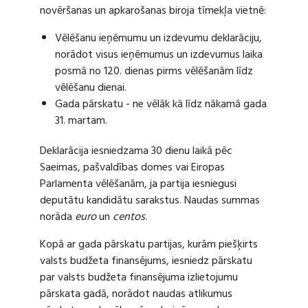
novēršanas un apkarošanas biroja tīmekļa vietnē:
Vēlēšanu ieņēmumu un izdevumu deklarāciju,
norādot visus ieņēmumus un izdevumus laika
posmā no 120. dienas pirms vēlēšanām līdz
vēlēšanu dienai.
Gada pārskatu - ne vēlāk kā līdz nākamā gada
31. martam.
Deklarācija iesniedzama 30 dienu laikā pēc
Saeimas, pašvaldības domes vai Eiropas
Parlamenta vēlēšanām, ja partija iesniegusi
deputātu kandidātu sarakstus. Naudas summas
norāda
euro
un
centos
.
Kopā ar gada pārskatu partijas, kurām piešķirts
valsts budžeta finansējums, iesniedz pārskatu
par valsts budžeta finansējuma izlietojumu
pārskata gadā, norādot naudas atlikumus