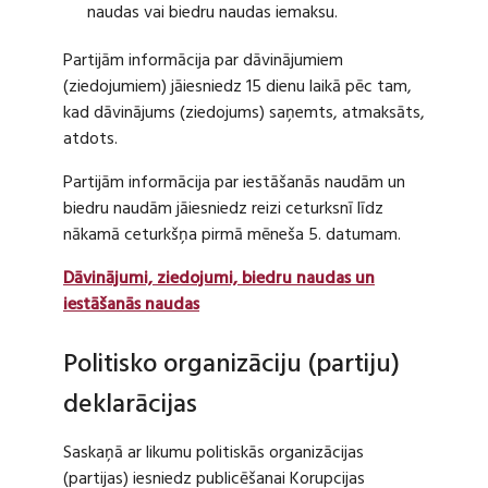
naudas vai biedru naudas iemaksu.
Partijām informācija par dāvinājumiem
(ziedojumiem) jāiesniedz 15 dienu laikā pēc tam,
kad dāvinājums (ziedojums) saņemts, atmaksāts,
atdots.
Partijām informācija par iestāšanās naudām un
biedru naudām jāiesniedz reizi ceturksnī līdz
nākamā ceturkšņa pirmā mēneša 5. datumam.
Dāvinājumi, ziedojumi, biedru naudas un
iestāšanās naudas
Politisko organizāciju (partiju)
deklarācijas
Saskaņā ar likumu politiskās organizācijas
(partijas) iesniedz publicēšanai Korupcijas