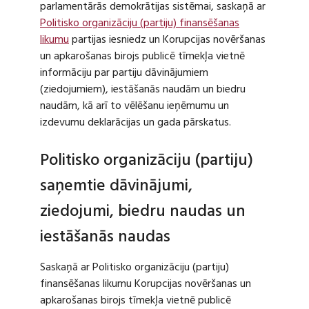
parlamentārās demokrātijas sistēmai, saskaņā ar
Politisko organizāciju (partiju) finansēšanas
likumu
partijas iesniedz un Korupcijas novēršanas
un apkarošanas birojs publicē tīmekļa vietnē
informāciju par partiju dāvinājumiem
(ziedojumiem), iestāšanās naudām un biedru
naudām, kā arī to vēlēšanu ieņēmumu un
izdevumu deklarācijas un gada pārskatus.
Politisko organizāciju (partiju)
saņemtie dāvinājumi,
ziedojumi, biedru naudas un
iestāšanās naudas
Saskaņā ar Politisko organizāciju (partiju)
finansēšanas likumu Korupcijas novēršanas un
apkarošanas birojs tīmekļa vietnē publicē