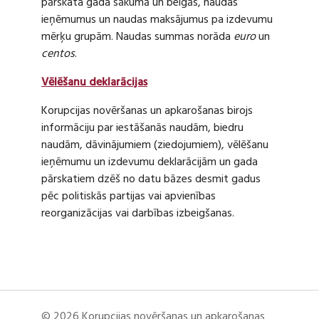
pārskata gada sākumā un beigās, naudas
ieņēmumus un naudas maksājumus pa izdevumu
mērķu grupām. Naudas summas norāda
euro
un
centos
.
Vēlēšanu deklarācijas
Korupcijas novēršanas un apkarošanas birojs
informāciju par iestāšanās naudām, biedru
naudām, dāvinājumiem (ziedojumiem), vēlēšanu
ieņēmumu un izdevumu deklarācijām un gada
pārskatiem dzēš no datu bāzes desmit gadus
pēc politiskās partijas vai apvienības
reorganizācijas vai darbības izbeigšanas.
© 2026 Korupcijas novēršanas un apkarošanas