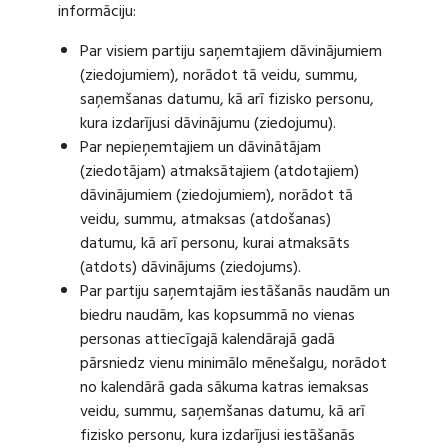
informāciju:
Par visiem partiju saņemtajiem dāvinājumiem
(ziedojumiem), norādot tā veidu, summu,
saņemšanas datumu, kā arī fizisko personu,
kura izdarījusi dāvinājumu (ziedojumu).
Par nepieņemtajiem un dāvinātājam
(ziedotājam) atmaksātajiem (atdotajiem)
dāvinājumiem (ziedojumiem), norādot tā
veidu, summu, atmaksas (atdošanas)
datumu, kā arī personu, kurai atmaksāts
(atdots) dāvinājums (ziedojums).
Par partiju saņemtajām iestāšanās naudām un
biedru naudām, kas kopsummā no vienas
personas attiecīgajā kalendārajā gadā
pārsniedz vienu minimālo mēnešalgu, norādot
no kalendārā gada sākuma katras iemaksas
veidu, summu, saņemšanas datumu, kā arī
fizisko personu, kura izdarījusi iestāšanās