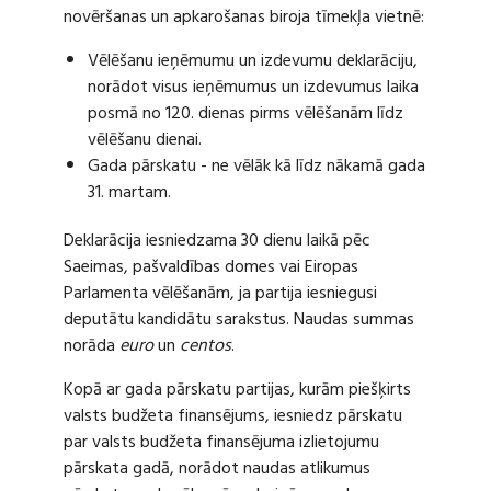
novēršanas un apkarošanas biroja tīmekļa vietnē:
Vēlēšanu ieņēmumu un izdevumu deklarāciju,
norādot visus ieņēmumus un izdevumus laika
posmā no 120. dienas pirms vēlēšanām līdz
vēlēšanu dienai.
Gada pārskatu - ne vēlāk kā līdz nākamā gada
31. martam.
Deklarācija iesniedzama 30 dienu laikā pēc
Saeimas, pašvaldības domes vai Eiropas
Parlamenta vēlēšanām, ja partija iesniegusi
deputātu kandidātu sarakstus. Naudas summas
norāda
euro
un
centos
.
Kopā ar gada pārskatu partijas, kurām piešķirts
valsts budžeta finansējums, iesniedz pārskatu
par valsts budžeta finansējuma izlietojumu
pārskata gadā, norādot naudas atlikumus