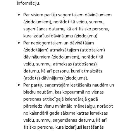
informāciju:
Par visiem partiju saņemtajiem dāvinājumiem
(ziedojumiem), norādot tā veidu, summu,
saņemšanas datumu, kā arī fizisko personu,
kura izdarījusi dāvinājumu (ziedojumu).
Par nepieņemtajiem un dāvinātājam
(ziedotājam) atmaksātajiem (atdotajiem)
dāvinājumiem (ziedojumiem), norādot tā
veidu, summu, atmaksas (atdošanas)
datumu, kā arī personu, kurai atmaksāts
(atdots) dāvinājums (ziedojums).
Par partiju saņemtajām iestāšanās naudām un
biedru naudām, kas kopsummā no vienas
personas attiecīgajā kalendārajā gadā
pārsniedz vienu minimālo mēnešalgu, norādot
no kalendārā gada sākuma katras iemaksas
veidu, summu, saņemšanas datumu, kā arī
fizisko personu, kura izdarījusi iestāšanās