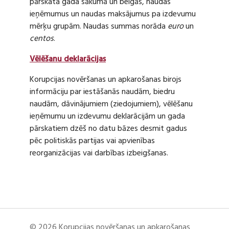
pārskata gada sākumā un beigās, naudas
ieņēmumus un naudas maksājumus pa izdevumu
mērķu grupām. Naudas summas norāda
euro
un
centos
.
Vēlēšanu deklarācijas
Korupcijas novēršanas un apkarošanas birojs
informāciju par iestāšanās naudām, biedru
naudām, dāvinājumiem (ziedojumiem), vēlēšanu
ieņēmumu un izdevumu deklarācijām un gada
pārskatiem dzēš no datu bāzes desmit gadus
pēc politiskās partijas vai apvienības
reorganizācijas vai darbības izbeigšanas.
© 2026 Korupcijas novēršanas un apkarošanas