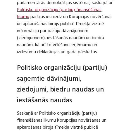
parlamentārās demokrātijas sistēmai, saskaņā ar
Politisko organizāciju (partiju) finansēšanas
likumu
partijas iesniedz un Korupcijas novēršanas
un apkarošanas birojs publicē tīmekļa vietnē
informāciju par partiju dāvinājumiem
(ziedojumiem), iestāšanās naudām un biedru
naudām, kā arī to vēlēšanu ieņēmumu un
izdevumu deklarācijas un gada pārskatus.
Politisko organizāciju (partiju)
saņemtie dāvinājumi,
ziedojumi, biedru naudas un
iestāšanās naudas
Saskaņā ar Politisko organizāciju (partiju)
finansēšanas likumu Korupcijas novēršanas un
apkarošanas birojs tīmekļa vietnē publicē