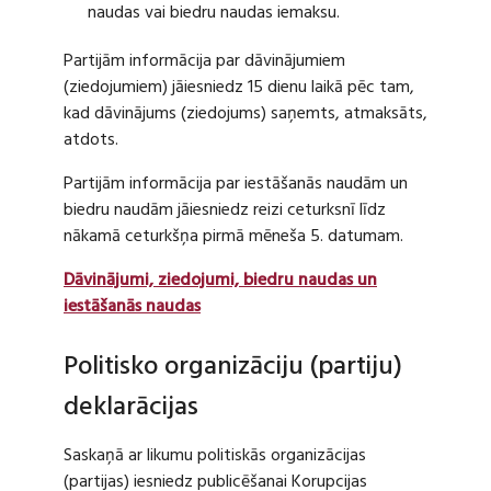
naudas vai biedru naudas iemaksu.
Partijām informācija par dāvinājumiem
(ziedojumiem) jāiesniedz 15 dienu laikā pēc tam,
kad dāvinājums (ziedojums) saņemts, atmaksāts,
atdots.
Partijām informācija par iestāšanās naudām un
biedru naudām jāiesniedz reizi ceturksnī līdz
nākamā ceturkšņa pirmā mēneša 5. datumam.
Dāvinājumi, ziedojumi, biedru naudas un
iestāšanās naudas
Politisko organizāciju (partiju)
deklarācijas
Saskaņā ar likumu politiskās organizācijas
(partijas) iesniedz publicēšanai Korupcijas