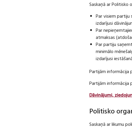
Saskaņā ar Politisko 
Par visiem partij
izdarījusi dāvināj
Par nepieņemtajie
atmaksas (atdošan
Par partiju saņem
minimālo mēnešalg
izdarījusi iestāša
Partijām informācija 
Partijām informācija
Dāvinājumi, ziedoju
Politisko orga
Saskaņā ar likumu pol