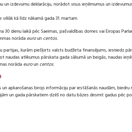
 un izdevumu deklarāciju, norādot visus ieņēmumus un izdevumus 
e vēlāk kā līdz nākamā gada 31. martam.
ma 30 dienu laikā pēc Saeimas, pašvaldības domes vai Eiropas Parl
ummas norāda
euro
un
centos
.
 partijas, kurām piešķirts valsts budžeta finansējums, iesniedz pā
dot naudas atlikumus pārskata gada sākumā un beigās, naudas i
mas norāda
euro
un
centos
.
s
s un apkarošanas birojs informāciju par iestāšanās naudām, bied
jām un gada pārskatiem dzēš no datu bāzes desmit gadus pēc politi