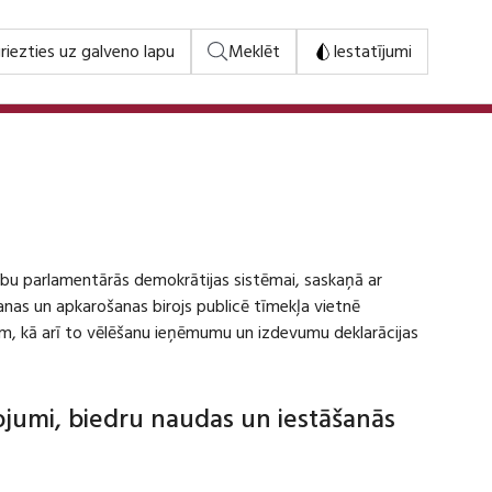
riezties uz galveno lapu
Meklēt
Iestatījumi
stību parlamentārās demokrātijas sistēmai, saskaņā ar
šanas un apkarošanas birojs publicē tīmekļa vietnē
m, kā arī to vēlēšanu ieņēmumu un izdevumu deklarācijas
dojumi, biedru naudas un iestāšanās