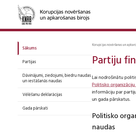
Korupcijas novēršanas un apkar
Sākums
Partiju f
Partijas
Dāvinājumi, ziedojumi, biedru naudas
Lai nodrošinātu polit
un iestāšanās naudas
Politisko organizāciju
informāciju par part
Vēlēšanu deklarācijas
un gada pārskatus.
Gada pārskati
Politisko org
naudas