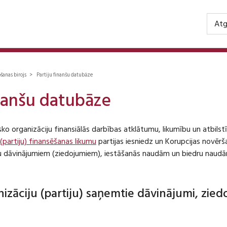
Atg
ošanas birojs > Partiju finanšu datubāze
inanšu datubāze
isko organizāciju finansiālās darbības atklātumu, likumību un atbil
 (partiju) finansēšanas likumu
partijas iesniedz un Korupcijas novēr
iju dāvinājumiem (ziedojumiem), iestāšanās naudām un biedru naudā
anizāciju (partiju) saņemtie dāvinājumi, zie