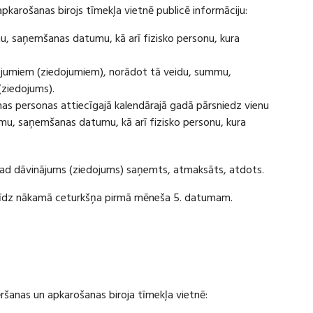
apkarošanas birojs tīmekļa vietnē publicē informāciju:
u, saņemšanas datumu, kā arī fizisko personu, kura
ājumiem (ziedojumiem), norādot tā veidu, summu,
(ziedojums).
s personas attiecīgajā kalendārajā gadā pārsniedz vienu
u, saņemšanas datumu, kā arī fizisko personu, kura
 kad dāvinājums (ziedojums) saņemts, atmaksāts, atdots.
ī līdz nākamā ceturkšņa pirmā mēneša 5. datumam.
vēršanas un apkarošanas biroja tīmekļa vietnē: