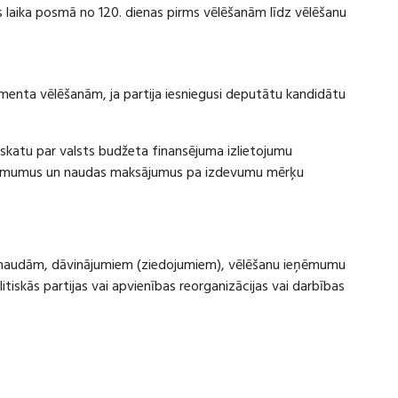
laika posmā no 120. dienas pirms vēlēšanām līdz vēlēšanu
amenta vēlēšanām, ja partija iesniegusi deputātu kandidātu
rskatu par valsts budžeta finansējuma izlietojumu
eņēmumus un naudas maksājumus pa izdevumu mērķu
ru naudām, dāvinājumiem (ziedojumiem), vēlēšanu ieņēmumu
skās partijas vai apvienības reorganizācijas vai darbības