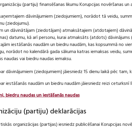
organizāciju (partiju) finansēšanas likumu Korupcijas novēršanas un 
u saņemtajiem dāvinājumiem (ziedojumiem), norādot tā veidu, summ
umu (ziedojumu).
m un dāvinātājam (ziedotājam) atmaksātajiem (atdotajiem) dāvin
as) datumu, kā arī personu, kurai atmaksāts (atdots) dāvinājums 
tajām iestāšanās naudām un biedru naudām, kas kopsummā no viena
u, norādot no kalendārā gada sākuma katras iemaksas veidu, summ
nās naudas vai biedru naudas iemaksu.
par dāvinājumiem (ziedojumiem) jāiesniedz 15 dienu laikā pēc tam,
 par iestāšanās naudām un biedru naudām jāiesniedz reizi ceturksn
mi, biedru naudas un iestāšanās naudas
nizāciju (partiju) deklarācijas
itiskās organizācijas (partijas) iesniedz publicēšanai Korupcijas no