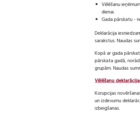
Vēlēšanu ieņēmumu
dienai.
Gada pārskatu - n
Deklarācija iesniedza
sarakstus. Naudas s
Kopā ar gada pārskatu
pārskata gadā, norā
grupām. Naudas sum
Vēlēšanu deklarācija
Korupcijas novēršana
un izdevumu deklarāci
izbeigšanas.