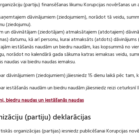
organizāciju (partiju) finansēšanas likumu Korupcijas novēršanas un 
u saņemtajiem dāvinājumiem (ziedojumiem), norādot tā veidu, summ
umu (ziedojumu).
m un dāvinātājam (ziedotājam) atmaksātajiem (atdotajiem) dāvin
as) datumu, kā arī personu, kurai atmaksāts (atdots) dāvinājums 
tajām iestāšanās naudām un biedru naudām, kas kopsummā no viena
u, norādot no kalendārā gada sākuma katras iemaksas veidu, summ
nās naudas vai biedru naudas iemaksu.
par dāvinājumiem (ziedojumiem) jāiesniedz 15 dienu laikā pēc tam,
 par iestāšanās naudām un biedru naudām jāiesniedz reizi ceturksn
mi, biedru naudas un iestāšanās naudas
nizāciju (partiju) deklarācijas
itiskās organizācijas (partijas) iesniedz publicēšanai Korupcijas no