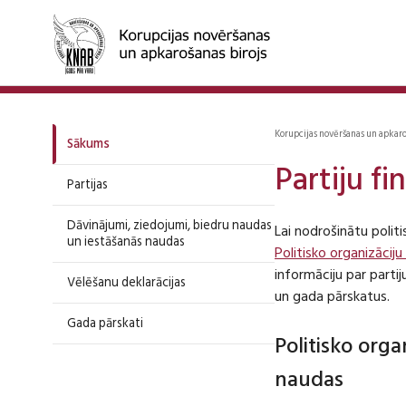
Korupcijas novēršanas un apkar
Sākums
Partiju f
Partijas
Dāvinājumi, ziedojumi, biedru naudas
Lai nodrošinātu polit
un iestāšanās naudas
Politisko organizāciju
informāciju par part
Vēlēšanu deklarācijas
un gada pārskatus.
Gada pārskati
Politisko org
naudas