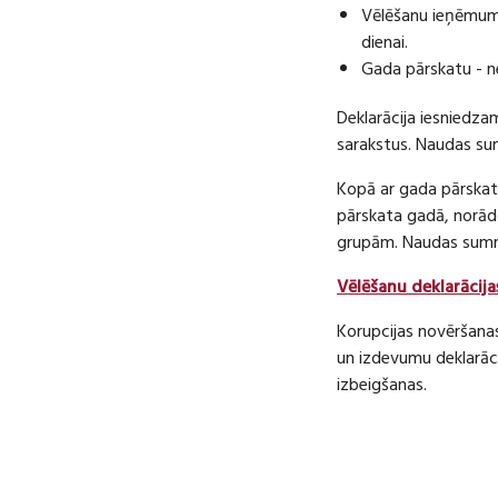
Vēlēšanu ieņēmumu
dienai.
Gada pārskatu - n
Deklarācija iesniedza
sarakstus. Naudas s
Kopā ar gada pārskatu
pārskata gadā, norā
grupām. Naudas sum
Vēlēšanu deklarācija
Korupcijas novēršana
un izdevumu deklarāci
izbeigšanas.