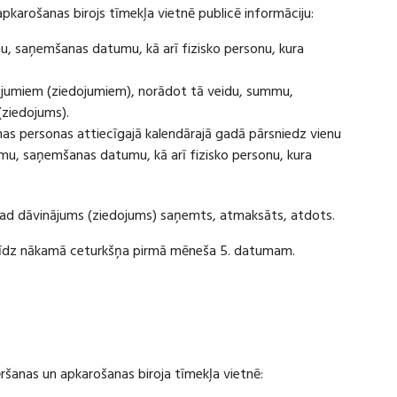
apkarošanas birojs tīmekļa vietnē publicē informāciju:
u, saņemšanas datumu, kā arī fizisko personu, kura
ājumiem (ziedojumiem), norādot tā veidu, summu,
(ziedojums).
s personas attiecīgajā kalendārajā gadā pārsniedz vienu
u, saņemšanas datumu, kā arī fizisko personu, kura
 kad dāvinājums (ziedojums) saņemts, atmaksāts, atdots.
ī līdz nākamā ceturkšņa pirmā mēneša 5. datumam.
vēršanas un apkarošanas biroja tīmekļa vietnē: