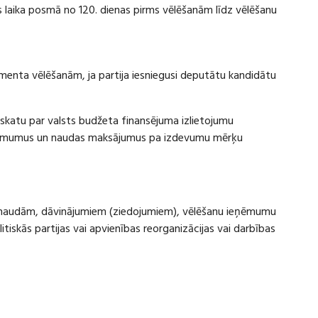
laika posmā no 120. dienas pirms vēlēšanām līdz vēlēšanu
amenta vēlēšanām, ja partija iesniegusi deputātu kandidātu
rskatu par valsts budžeta finansējuma izlietojumu
eņēmumus un naudas maksājumus pa izdevumu mērķu
ru naudām, dāvinājumiem (ziedojumiem), vēlēšanu ieņēmumu
skās partijas vai apvienības reorganizācijas vai darbības