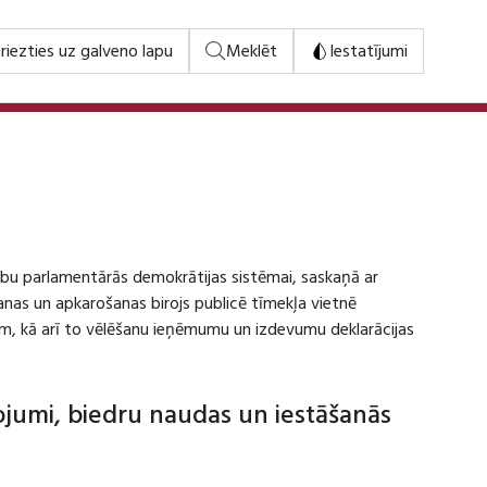
riezties uz galveno lapu
Meklēt
Iestatījumi
stību parlamentārās demokrātijas sistēmai, saskaņā ar
šanas un apkarošanas birojs publicē tīmekļa vietnē
m, kā arī to vēlēšanu ieņēmumu un izdevumu deklarācijas
dojumi, biedru naudas un iestāšanās