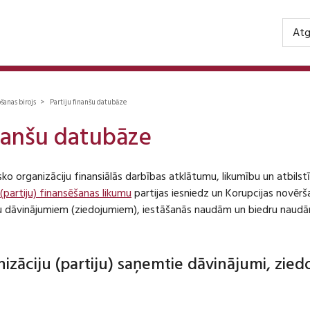
Atg
ošanas birojs > Partiju finanšu datubāze
inanšu datubāze
isko organizāciju finansiālās darbības atklātumu, likumību un atbil
 (partiju) finansēšanas likumu
partijas iesniedz un Korupcijas novēr
iju dāvinājumiem (ziedojumiem), iestāšanās naudām un biedru naudā
anizāciju (partiju) saņemtie dāvinājumi, zie