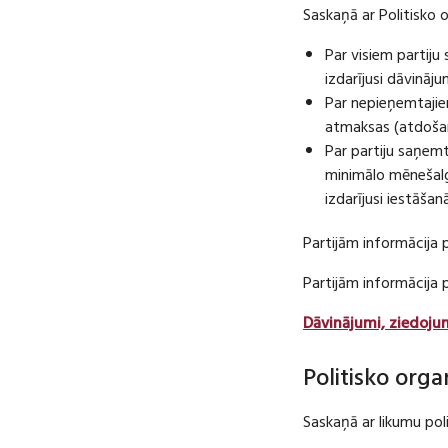
Saskaņā ar Politisko 
Par visiem partij
izdarījusi dāvināj
Par nepieņemtajie
atmaksas (atdošan
Par partiju saņem
minimālo mēnešalg
izdarījusi iestāša
Partijām informācija 
Partijām informācija
Dāvinājumi, ziedoju
Politisko orga
Saskaņā ar likumu pol