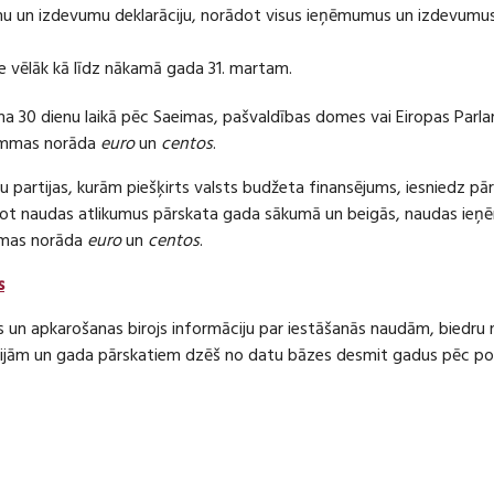
 un izdevumu deklarāciju, norādot visus ieņēmumus un izdevumus 
e vēlāk kā līdz nākamā gada 31. martam.
ma 30 dienu laikā pēc Saeimas, pašvaldības domes vai Eiropas Parl
ummas norāda
euro
un
centos
.
 partijas, kurām piešķirts valsts budžeta finansējums, iesniedz pā
dot naudas atlikumus pārskata gada sākumā un beigās, naudas i
mas norāda
euro
un
centos
.
s
s un apkarošanas birojs informāciju par iestāšanās naudām, bied
jām un gada pārskatiem dzēš no datu bāzes desmit gadus pēc politi