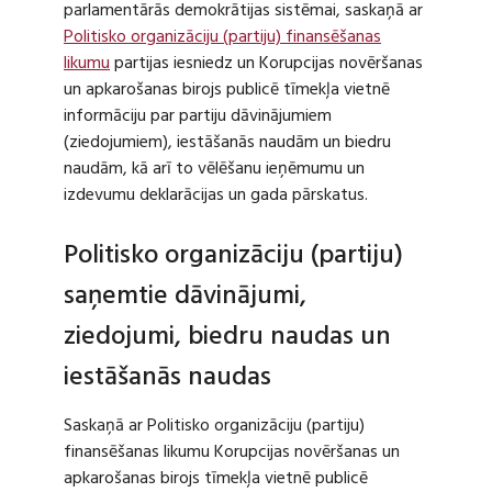
parlamentārās demokrātijas sistēmai, saskaņā ar
Politisko organizāciju (partiju) finansēšanas
likumu
partijas iesniedz un Korupcijas novēršanas
un apkarošanas birojs publicē tīmekļa vietnē
informāciju par partiju dāvinājumiem
(ziedojumiem), iestāšanās naudām un biedru
naudām, kā arī to vēlēšanu ieņēmumu un
izdevumu deklarācijas un gada pārskatus.
Politisko organizāciju (partiju)
saņemtie dāvinājumi,
ziedojumi, biedru naudas un
iestāšanās naudas
Saskaņā ar Politisko organizāciju (partiju)
finansēšanas likumu Korupcijas novēršanas un
apkarošanas birojs tīmekļa vietnē publicē