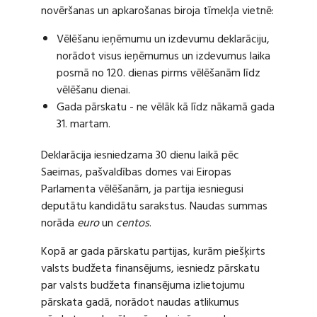
novēršanas un apkarošanas biroja tīmekļa vietnē:
Vēlēšanu ieņēmumu un izdevumu deklarāciju,
norādot visus ieņēmumus un izdevumus laika
posmā no 120. dienas pirms vēlēšanām līdz
vēlēšanu dienai.
Gada pārskatu - ne vēlāk kā līdz nākamā gada
31. martam.
Deklarācija iesniedzama 30 dienu laikā pēc
Saeimas, pašvaldības domes vai Eiropas
Parlamenta vēlēšanām, ja partija iesniegusi
deputātu kandidātu sarakstus. Naudas summas
norāda
euro
un
centos
.
Kopā ar gada pārskatu partijas, kurām piešķirts
valsts budžeta finansējums, iesniedz pārskatu
par valsts budžeta finansējuma izlietojumu
pārskata gadā, norādot naudas atlikumus