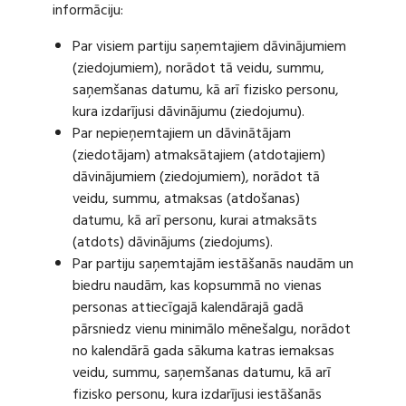
informāciju:
Par visiem partiju saņemtajiem dāvinājumiem
(ziedojumiem), norādot tā veidu, summu,
saņemšanas datumu, kā arī fizisko personu,
kura izdarījusi dāvinājumu (ziedojumu).
Par nepieņemtajiem un dāvinātājam
(ziedotājam) atmaksātajiem (atdotajiem)
dāvinājumiem (ziedojumiem), norādot tā
veidu, summu, atmaksas (atdošanas)
datumu, kā arī personu, kurai atmaksāts
(atdots) dāvinājums (ziedojums).
Par partiju saņemtajām iestāšanās naudām un
biedru naudām, kas kopsummā no vienas
personas attiecīgajā kalendārajā gadā
pārsniedz vienu minimālo mēnešalgu, norādot
no kalendārā gada sākuma katras iemaksas
veidu, summu, saņemšanas datumu, kā arī
fizisko personu, kura izdarījusi iestāšanās