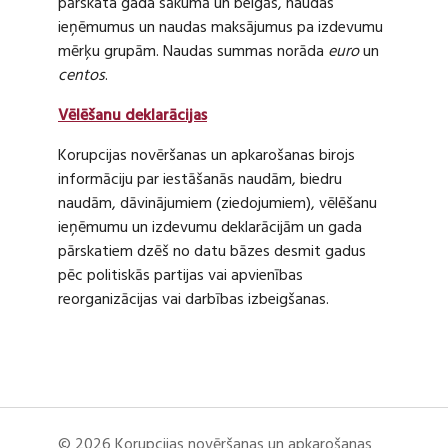
pārskata gada sākumā un beigās, naudas
ieņēmumus un naudas maksājumus pa izdevumu
mērķu grupām. Naudas summas norāda
euro
un
centos
.
Vēlēšanu deklarācijas
Korupcijas novēršanas un apkarošanas birojs
informāciju par iestāšanās naudām, biedru
naudām, dāvinājumiem (ziedojumiem), vēlēšanu
ieņēmumu un izdevumu deklarācijām un gada
pārskatiem dzēš no datu bāzes desmit gadus
pēc politiskās partijas vai apvienības
reorganizācijas vai darbības izbeigšanas.
© 2026 Korupcijas novēršanas un apkarošanas