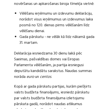
novēršanas un apkarošanas biroja tīmekļa vietnē:
Vēlēšanu ieņēmumu un izdevumu deklarāciju,
norādot visus ieņēmumus un izdevumus laika
posmā no 120. dienas pirms vēlēšanām līdz
vēlēšanu dienai.
Gada pārskatu - ne vēlāk kā līdz nākamā gada
31. martam.
Deklarācija iesniedzama 30 dienu laikā pēc
Saeimas, pašvaldības domes vai Eiropas
Parlamenta vēlēšanām, ja partija iesniegusi
deputātu kandidātu sarakstus. Naudas summas
norāda
euro
un
centos
.
Kopā ar gada pārskatu partijas, kurām piešķirts
valsts budžeta finansējums, iesniedz pārskatu
par valsts budžeta finansējuma izlietojumu
pārskata gadā, norādot naudas atlikumus