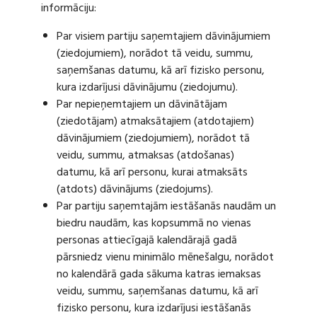
informāciju:
Par visiem partiju saņemtajiem dāvinājumiem
(ziedojumiem), norādot tā veidu, summu,
saņemšanas datumu, kā arī fizisko personu,
kura izdarījusi dāvinājumu (ziedojumu).
Par nepieņemtajiem un dāvinātājam
(ziedotājam) atmaksātajiem (atdotajiem)
dāvinājumiem (ziedojumiem), norādot tā
veidu, summu, atmaksas (atdošanas)
datumu, kā arī personu, kurai atmaksāts
(atdots) dāvinājums (ziedojums).
Par partiju saņemtajām iestāšanās naudām un
biedru naudām, kas kopsummā no vienas
personas attiecīgajā kalendārajā gadā
pārsniedz vienu minimālo mēnešalgu, norādot
no kalendārā gada sākuma katras iemaksas
veidu, summu, saņemšanas datumu, kā arī
fizisko personu, kura izdarījusi iestāšanās