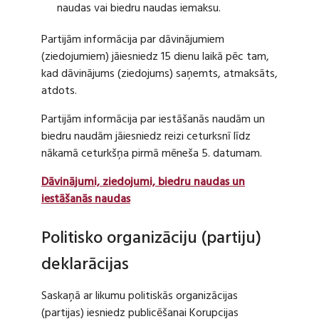
naudas vai biedru naudas iemaksu.
Partijām informācija par dāvinājumiem
(ziedojumiem) jāiesniedz 15 dienu laikā pēc tam,
kad dāvinājums (ziedojums) saņemts, atmaksāts,
atdots.
Partijām informācija par iestāšanās naudām un
biedru naudām jāiesniedz reizi ceturksnī līdz
nākamā ceturkšņa pirmā mēneša 5. datumam.
Dāvinājumi, ziedojumi, biedru naudas un
iestāšanās naudas
Politisko organizāciju (partiju)
deklarācijas
Saskaņā ar likumu politiskās organizācijas
(partijas) iesniedz publicēšanai Korupcijas