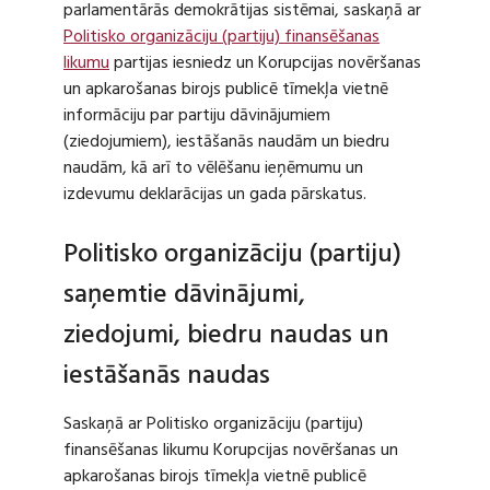
parlamentārās demokrātijas sistēmai, saskaņā ar
Politisko organizāciju (partiju) finansēšanas
likumu
partijas iesniedz un Korupcijas novēršanas
un apkarošanas birojs publicē tīmekļa vietnē
informāciju par partiju dāvinājumiem
(ziedojumiem), iestāšanās naudām un biedru
naudām, kā arī to vēlēšanu ieņēmumu un
izdevumu deklarācijas un gada pārskatus.
Politisko organizāciju (partiju)
saņemtie dāvinājumi,
ziedojumi, biedru naudas un
iestāšanās naudas
Saskaņā ar Politisko organizāciju (partiju)
finansēšanas likumu Korupcijas novēršanas un
apkarošanas birojs tīmekļa vietnē publicē