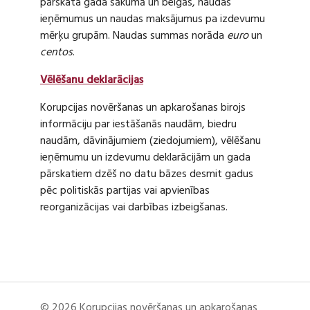
pārskata gada sākumā un beigās, naudas
ieņēmumus un naudas maksājumus pa izdevumu
mērķu grupām. Naudas summas norāda
euro
un
centos
.
Vēlēšanu deklarācijas
Korupcijas novēršanas un apkarošanas birojs
informāciju par iestāšanās naudām, biedru
naudām, dāvinājumiem (ziedojumiem), vēlēšanu
ieņēmumu un izdevumu deklarācijām un gada
pārskatiem dzēš no datu bāzes desmit gadus
pēc politiskās partijas vai apvienības
reorganizācijas vai darbības izbeigšanas.
© 2026 Korupcijas novēršanas un apkarošanas