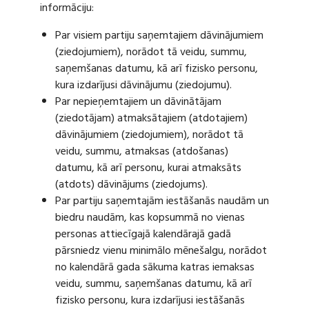
informāciju:
Par visiem partiju saņemtajiem dāvinājumiem
(ziedojumiem), norādot tā veidu, summu,
saņemšanas datumu, kā arī fizisko personu,
kura izdarījusi dāvinājumu (ziedojumu).
Par nepieņemtajiem un dāvinātājam
(ziedotājam) atmaksātajiem (atdotajiem)
dāvinājumiem (ziedojumiem), norādot tā
veidu, summu, atmaksas (atdošanas)
datumu, kā arī personu, kurai atmaksāts
(atdots) dāvinājums (ziedojums).
Par partiju saņemtajām iestāšanās naudām un
biedru naudām, kas kopsummā no vienas
personas attiecīgajā kalendārajā gadā
pārsniedz vienu minimālo mēnešalgu, norādot
no kalendārā gada sākuma katras iemaksas
veidu, summu, saņemšanas datumu, kā arī
fizisko personu, kura izdarījusi iestāšanās