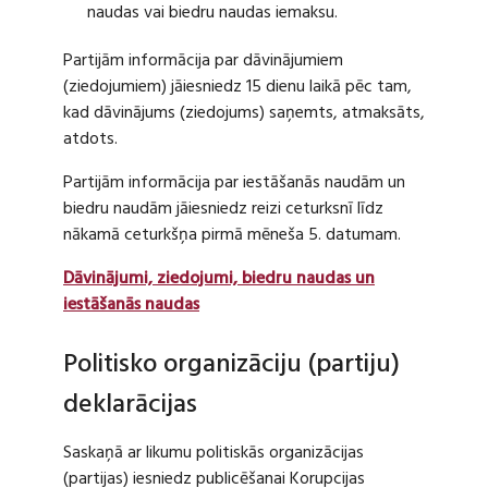
naudas vai biedru naudas iemaksu.
Partijām informācija par dāvinājumiem
(ziedojumiem) jāiesniedz 15 dienu laikā pēc tam,
kad dāvinājums (ziedojums) saņemts, atmaksāts,
atdots.
Partijām informācija par iestāšanās naudām un
biedru naudām jāiesniedz reizi ceturksnī līdz
nākamā ceturkšņa pirmā mēneša 5. datumam.
Dāvinājumi, ziedojumi, biedru naudas un
iestāšanās naudas
Politisko organizāciju (partiju)
deklarācijas
Saskaņā ar likumu politiskās organizācijas
(partijas) iesniedz publicēšanai Korupcijas