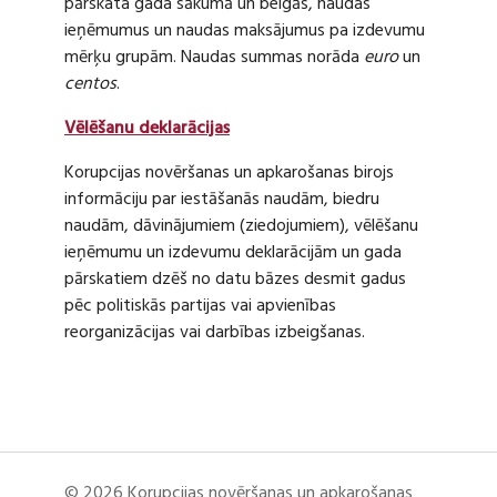
pārskata gada sākumā un beigās, naudas
ieņēmumus un naudas maksājumus pa izdevumu
mērķu grupām. Naudas summas norāda
euro
un
centos
.
Vēlēšanu deklarācijas
Korupcijas novēršanas un apkarošanas birojs
informāciju par iestāšanās naudām, biedru
naudām, dāvinājumiem (ziedojumiem), vēlēšanu
ieņēmumu un izdevumu deklarācijām un gada
pārskatiem dzēš no datu bāzes desmit gadus
pēc politiskās partijas vai apvienības
reorganizācijas vai darbības izbeigšanas.
© 2026 Korupcijas novēršanas un apkarošanas