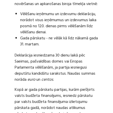
novēršanas un apkarošanas biroja tīmekļa vietnē:
Vēlēšanu ieņēmumu un izdevumu deklarāciju,
norādot visus ieņēmumus un izdevumus laika
posmā no 120. dienas pirms vēlēšanām līdz
vēlēšanu dienai.
Gada pārskatu - ne vēlāk kā līdz nākamā gada
31. martam.
Deklarācija iesniedzama 30 dienu laikā pēc
Saeimas, pašvaldības domes vai Eiropas
Parlamenta vēlēšanām, ja partija iesniegusi
deputātu kandidātu sarakstus. Naudas summas
norāda
euro
un
centos
.
Kopā ar gada pārskatu partijas, kurām piešķirts
valsts budžeta finansējums, iesniedz pārskatu
par valsts budžeta finansējuma izlietojumu
pārskata gadā, norādot naudas atlikumus