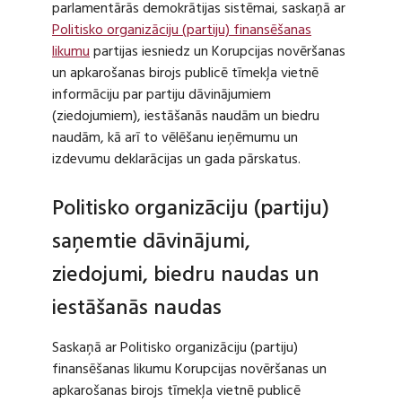
parlamentārās demokrātijas sistēmai, saskaņā ar
Politisko organizāciju (partiju) finansēšanas
likumu
partijas iesniedz un Korupcijas novēršanas
un apkarošanas birojs publicē tīmekļa vietnē
informāciju par partiju dāvinājumiem
(ziedojumiem), iestāšanās naudām un biedru
naudām, kā arī to vēlēšanu ieņēmumu un
izdevumu deklarācijas un gada pārskatus.
Politisko organizāciju (partiju)
saņemtie dāvinājumi,
ziedojumi, biedru naudas un
iestāšanās naudas
Saskaņā ar Politisko organizāciju (partiju)
finansēšanas likumu Korupcijas novēršanas un
apkarošanas birojs tīmekļa vietnē publicē