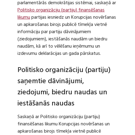
parlamentārās demokrātijas sistēmai, saskaņā ar
Politisko organizāciju (partiju) finansēšanas
likumu
partijas iesniedz un Korupcijas novēršanas
un apkarošanas birojs publicē tīmekļa vietnē
informāciju par partiju dāvinājumiem
(ziedojumiem), iestāšanās naudām un biedru
naudām, kā arī to vēlēšanu ieņēmumu un
izdevumu deklarācijas un gada pārskatus.
Politisko organizāciju (partiju)
saņemtie dāvinājumi,
ziedojumi, biedru naudas un
iestāšanās naudas
Saskaņā ar Politisko organizāciju (partiju)
finansēšanas likumu Korupcijas novēršanas un
apkarošanas birojs tīmekļa vietnē publicē