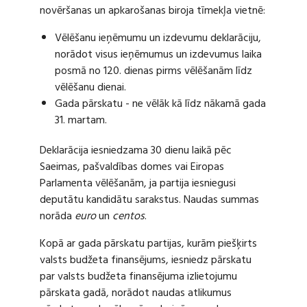
novēršanas un apkarošanas biroja tīmekļa vietnē:
Vēlēšanu ieņēmumu un izdevumu deklarāciju,
norādot visus ieņēmumus un izdevumus laika
posmā no 120. dienas pirms vēlēšanām līdz
vēlēšanu dienai.
Gada pārskatu - ne vēlāk kā līdz nākamā gada
31. martam.
Deklarācija iesniedzama 30 dienu laikā pēc
Saeimas, pašvaldības domes vai Eiropas
Parlamenta vēlēšanām, ja partija iesniegusi
deputātu kandidātu sarakstus. Naudas summas
norāda
euro
un
centos
.
Kopā ar gada pārskatu partijas, kurām piešķirts
valsts budžeta finansējums, iesniedz pārskatu
par valsts budžeta finansējuma izlietojumu
pārskata gadā, norādot naudas atlikumus