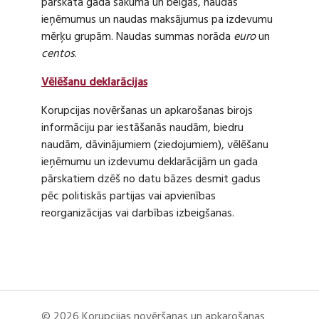
pārskata gada sākumā un beigās, naudas
ieņēmumus un naudas maksājumus pa izdevumu
mērķu grupām. Naudas summas norāda
euro
un
centos
.
Vēlēšanu deklarācijas
Korupcijas novēršanas un apkarošanas birojs
informāciju par iestāšanās naudām, biedru
naudām, dāvinājumiem (ziedojumiem), vēlēšanu
ieņēmumu un izdevumu deklarācijām un gada
pārskatiem dzēš no datu bāzes desmit gadus
pēc politiskās partijas vai apvienības
reorganizācijas vai darbības izbeigšanas.
© 2026 Korupcijas novēršanas un apkarošanas