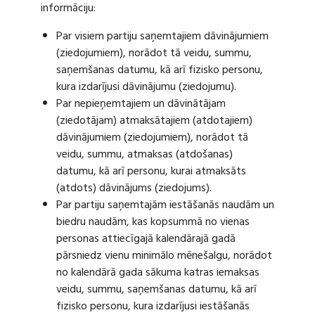
informāciju:
Par visiem partiju saņemtajiem dāvinājumiem
(ziedojumiem), norādot tā veidu, summu,
saņemšanas datumu, kā arī fizisko personu,
kura izdarījusi dāvinājumu (ziedojumu).
Par nepieņemtajiem un dāvinātājam
(ziedotājam) atmaksātajiem (atdotajiem)
dāvinājumiem (ziedojumiem), norādot tā
veidu, summu, atmaksas (atdošanas)
datumu, kā arī personu, kurai atmaksāts
(atdots) dāvinājums (ziedojums).
Par partiju saņemtajām iestāšanās naudām un
biedru naudām, kas kopsummā no vienas
personas attiecīgajā kalendārajā gadā
pārsniedz vienu minimālo mēnešalgu, norādot
no kalendārā gada sākuma katras iemaksas
veidu, summu, saņemšanas datumu, kā arī
fizisko personu, kura izdarījusi iestāšanās