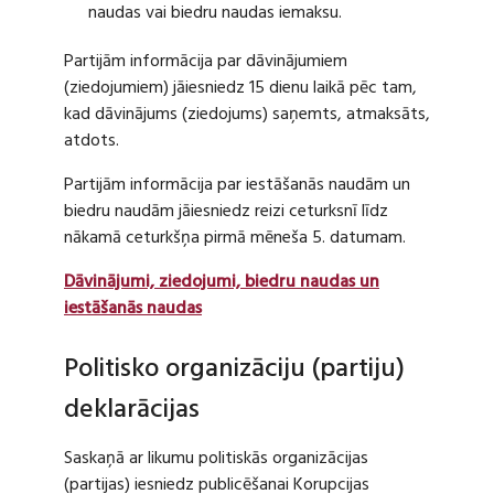
naudas vai biedru naudas iemaksu.
Partijām informācija par dāvinājumiem
(ziedojumiem) jāiesniedz 15 dienu laikā pēc tam,
kad dāvinājums (ziedojums) saņemts, atmaksāts,
atdots.
Partijām informācija par iestāšanās naudām un
biedru naudām jāiesniedz reizi ceturksnī līdz
nākamā ceturkšņa pirmā mēneša 5. datumam.
Dāvinājumi, ziedojumi, biedru naudas un
iestāšanās naudas
Politisko organizāciju (partiju)
deklarācijas
Saskaņā ar likumu politiskās organizācijas
(partijas) iesniedz publicēšanai Korupcijas