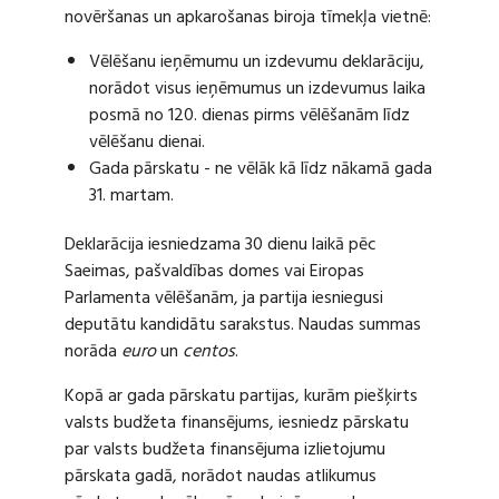
novēršanas un apkarošanas biroja tīmekļa vietnē:
Vēlēšanu ieņēmumu un izdevumu deklarāciju,
norādot visus ieņēmumus un izdevumus laika
posmā no 120. dienas pirms vēlēšanām līdz
vēlēšanu dienai.
Gada pārskatu - ne vēlāk kā līdz nākamā gada
31. martam.
Deklarācija iesniedzama 30 dienu laikā pēc
Saeimas, pašvaldības domes vai Eiropas
Parlamenta vēlēšanām, ja partija iesniegusi
deputātu kandidātu sarakstus. Naudas summas
norāda
euro
un
centos
.
Kopā ar gada pārskatu partijas, kurām piešķirts
valsts budžeta finansējums, iesniedz pārskatu
par valsts budžeta finansējuma izlietojumu
pārskata gadā, norādot naudas atlikumus