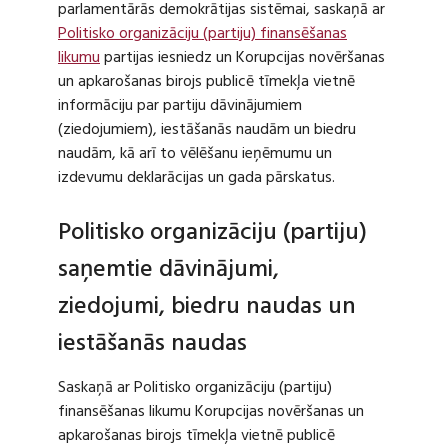
parlamentārās demokrātijas sistēmai, saskaņā ar
Politisko organizāciju (partiju) finansēšanas
likumu
partijas iesniedz un Korupcijas novēršanas
un apkarošanas birojs publicē tīmekļa vietnē
informāciju par partiju dāvinājumiem
(ziedojumiem), iestāšanās naudām un biedru
naudām, kā arī to vēlēšanu ieņēmumu un
izdevumu deklarācijas un gada pārskatus.
Politisko organizāciju (partiju)
saņemtie dāvinājumi,
ziedojumi, biedru naudas un
iestāšanās naudas
Saskaņā ar Politisko organizāciju (partiju)
finansēšanas likumu Korupcijas novēršanas un
apkarošanas birojs tīmekļa vietnē publicē