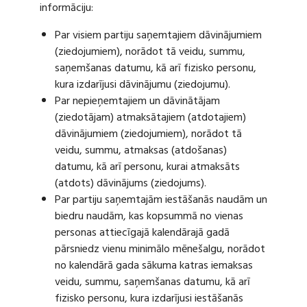
informāciju:
Par visiem partiju saņemtajiem dāvinājumiem
(ziedojumiem), norādot tā veidu, summu,
saņemšanas datumu, kā arī fizisko personu,
kura izdarījusi dāvinājumu (ziedojumu).
Par nepieņemtajiem un dāvinātājam
(ziedotājam) atmaksātajiem (atdotajiem)
dāvinājumiem (ziedojumiem), norādot tā
veidu, summu, atmaksas (atdošanas)
datumu, kā arī personu, kurai atmaksāts
(atdots) dāvinājums (ziedojums).
Par partiju saņemtajām iestāšanās naudām un
biedru naudām, kas kopsummā no vienas
personas attiecīgajā kalendārajā gadā
pārsniedz vienu minimālo mēnešalgu, norādot
no kalendārā gada sākuma katras iemaksas
veidu, summu, saņemšanas datumu, kā arī
fizisko personu, kura izdarījusi iestāšanās