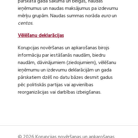
pārskata gada sākumā un beigās, naudas
ieņēmumus un naudas maksājumus pa izdevumu
mērķu grupām. Naudas summas norāda
euro
un
centos
.
Vēlēšanu deklarācijas
Korupcijas novēršanas un apkarošanas birojs
informāciju par iestāšanās naudām, biedru
naudām, dāvinājumiem (ziedojumiem), vēlēšanu
ieņēmumu un izdevumu deklarācijām un gada
pārskatiem dzēš no datu bāzes desmit gadus
pēc politiskās partijas vai apvienības
reorganizācijas vai darbības izbeigšanas.
© 2026 Korupcijas novēršanas un apkarošanas