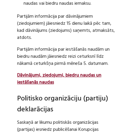
naudas vai biedru naudas iemaksu.
Partijām informācija par dāvinājumiem
(ziedojumiem) jāiesniedz 15 dienu laikā pēc tam,
kad dāvinājums (ziedojums) saņemts, atmaksāts,
atdots.
Partijām informācija par iestāšanās naudām un
biedru naudām jāiesniedz reizi ceturksnī līdz
nākamā ceturkšņa pirmā mēneša 5. datumam.
Dāvinājumi, ziedojumi, biedru naudas un
iestāšanās naudas
Politisko organizāciju (partiju)
deklarācijas
Saskaņā ar likumu politiskās organizācijas
(partijas) iesniedz publicēšanai Korupcijas