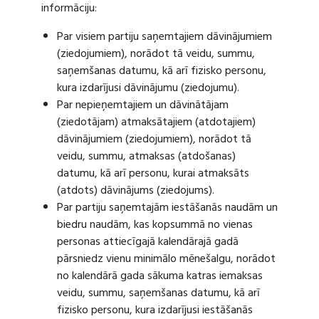
informāciju:
Par visiem partiju saņemtajiem dāvinājumiem
(ziedojumiem), norādot tā veidu, summu,
saņemšanas datumu, kā arī fizisko personu,
kura izdarījusi dāvinājumu (ziedojumu).
Par nepieņemtajiem un dāvinātājam
(ziedotājam) atmaksātajiem (atdotajiem)
dāvinājumiem (ziedojumiem), norādot tā
veidu, summu, atmaksas (atdošanas)
datumu, kā arī personu, kurai atmaksāts
(atdots) dāvinājums (ziedojums).
Par partiju saņemtajām iestāšanās naudām un
biedru naudām, kas kopsummā no vienas
personas attiecīgajā kalendārajā gadā
pārsniedz vienu minimālo mēnešalgu, norādot
no kalendārā gada sākuma katras iemaksas
veidu, summu, saņemšanas datumu, kā arī
fizisko personu, kura izdarījusi iestāšanās