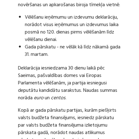
novēršanas un apkarošanas biroja tīmekļa vietnē:
Vēlēšanu ieņēmumu un izdevumu deklarāciju,
norādot visus ieņēmumus un izdevumus laika
posmā no 120. dienas pirms vēlēšanām līdz
vēlēšanu dienai.
Gada pārskatu - ne vēlāk kā līdz nākamā gada
31. martam.
Deklarācija iesniedzama 30 dienu laikā pēc
Saeimas, pašvaldības domes vai Eiropas
Parlamenta vēlēšanām, ja partija iesniegusi
deputātu kandidātu sarakstus. Naudas summas
norāda
euro
un
centos
.
Kopā ar gada pārskatu partijas, kurām piešķirts
valsts budžeta finansējums, iesniedz pārskatu
par valsts budžeta finansējuma izlietojumu
pārskata gadā, norādot naudas atlikumus