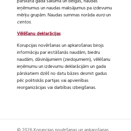
pārskata gada sākumā un beigās, naudas
ieņēmumus un naudas maksājumus pa izdevumu
mērķu grupām. Naudas summas norāda
euro
un
centos
.
Vēlēšanu deklarācijas
Korupcijas novēršanas un apkarošanas birojs
informāciju par iestāšanās naudām, biedru
naudām, dāvinājumiem (ziedojumiem), vēlēšanu
ieņēmumu un izdevumu deklarācijām un gada
pārskatiem dzēš no datu bāzes desmit gadus
pēc politiskās partijas vai apvienības
reorganizācijas vai darbības izbeigšanas.
© 2026 Korupcijas novēršanas un apkarošanas