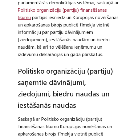
parlamentārās demokrātijas sistēmai, saskaņā ar
Politisko organizāciju (partiju) finansēšanas
likumu
partijas iesniedz un Korupcijas novēršanas
un apkarošanas birojs publicē tīmekļa vietnē
informāciju par partiju dāvinājumiem
(ziedojumiem), iestāšanās naudām un biedru
naudām, kā arī to vēlēšanu ieņēmumu un
izdevumu deklarācijas un gada pārskatus.
Politisko organizāciju (partiju)
saņemtie dāvinājumi,
ziedojumi, biedru naudas un
iestāšanās naudas
Saskaņā ar Politisko organizāciju (partiju)
finansēšanas likumu Korupcijas novēršanas un
apkarošanas birojs tīmekļa vietnē publicē