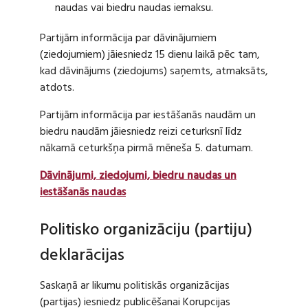
naudas vai biedru naudas iemaksu.
Partijām informācija par dāvinājumiem
(ziedojumiem) jāiesniedz 15 dienu laikā pēc tam,
kad dāvinājums (ziedojums) saņemts, atmaksāts,
atdots.
Partijām informācija par iestāšanās naudām un
biedru naudām jāiesniedz reizi ceturksnī līdz
nākamā ceturkšņa pirmā mēneša 5. datumam.
Dāvinājumi, ziedojumi, biedru naudas un
iestāšanās naudas
Politisko organizāciju (partiju)
deklarācijas
Saskaņā ar likumu politiskās organizācijas
(partijas) iesniedz publicēšanai Korupcijas