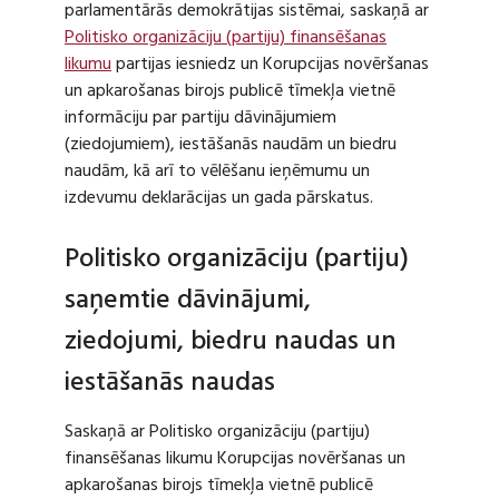
parlamentārās demokrātijas sistēmai, saskaņā ar
Politisko organizāciju (partiju) finansēšanas
likumu
partijas iesniedz un Korupcijas novēršanas
un apkarošanas birojs publicē tīmekļa vietnē
informāciju par partiju dāvinājumiem
(ziedojumiem), iestāšanās naudām un biedru
naudām, kā arī to vēlēšanu ieņēmumu un
izdevumu deklarācijas un gada pārskatus.
Politisko organizāciju (partiju)
saņemtie dāvinājumi,
ziedojumi, biedru naudas un
iestāšanās naudas
Saskaņā ar Politisko organizāciju (partiju)
finansēšanas likumu Korupcijas novēršanas un
apkarošanas birojs tīmekļa vietnē publicē