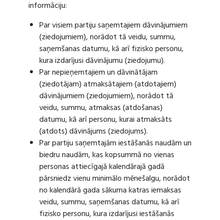
informāciju:
Par visiem partiju saņemtajiem dāvinājumiem
(ziedojumiem), norādot tā veidu, summu,
saņemšanas datumu, kā arī fizisko personu,
kura izdarījusi dāvinājumu (ziedojumu).
Par nepieņemtajiem un dāvinātājam
(ziedotājam) atmaksātajiem (atdotajiem)
dāvinājumiem (ziedojumiem), norādot tā
veidu, summu, atmaksas (atdošanas)
datumu, kā arī personu, kurai atmaksāts
(atdots) dāvinājums (ziedojums).
Par partiju saņemtajām iestāšanās naudām un
biedru naudām, kas kopsummā no vienas
personas attiecīgajā kalendārajā gadā
pārsniedz vienu minimālo mēnešalgu, norādot
no kalendārā gada sākuma katras iemaksas
veidu, summu, saņemšanas datumu, kā arī
fizisko personu, kura izdarījusi iestāšanās