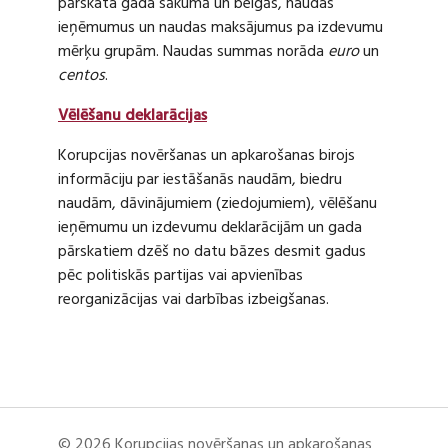
pārskata gada sākumā un beigās, naudas
ieņēmumus un naudas maksājumus pa izdevumu
mērķu grupām. Naudas summas norāda
euro
un
centos
.
Vēlēšanu deklarācijas
Korupcijas novēršanas un apkarošanas birojs
informāciju par iestāšanās naudām, biedru
naudām, dāvinājumiem (ziedojumiem), vēlēšanu
ieņēmumu un izdevumu deklarācijām un gada
pārskatiem dzēš no datu bāzes desmit gadus
pēc politiskās partijas vai apvienības
reorganizācijas vai darbības izbeigšanas.
© 2026 Korupcijas novēršanas un apkarošanas