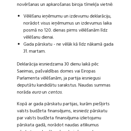
novēršanas un apkarošanas biroja tīmekļa vietnē:
Vēlēšanu ieņēmumu un izdevumu deklarāciju,
norādot visus ieņēmumus un izdevumus laika
posmā no 120. dienas pirms vēlēšanām līdz
vēlēšanu dienai.
Gada pārskatu - ne vēlāk kā līdz nākamā gada
31. martam.
Deklarācija iesniedzama 30 dienu laikā pēc
Saeimas, pašvaldības domes vai Eiropas
Parlamenta vēlēšanām, ja partija iesniegusi
deputātu kandidātu sarakstus. Naudas summas
norāda
euro
un
centos
.
Kopā ar gada pārskatu partijas, kurām piešķirts
valsts budžeta finansējums, iesniedz pārskatu
par valsts budžeta finansējuma izlietojumu
pārskata gadā, norādot naudas atlikumus