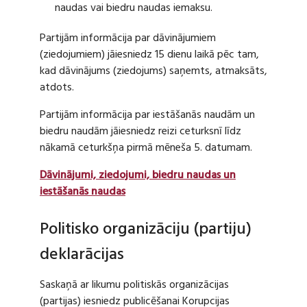
naudas vai biedru naudas iemaksu.
Partijām informācija par dāvinājumiem
(ziedojumiem) jāiesniedz 15 dienu laikā pēc tam,
kad dāvinājums (ziedojums) saņemts, atmaksāts,
atdots.
Partijām informācija par iestāšanās naudām un
biedru naudām jāiesniedz reizi ceturksnī līdz
nākamā ceturkšņa pirmā mēneša 5. datumam.
Dāvinājumi, ziedojumi, biedru naudas un
iestāšanās naudas
Politisko organizāciju (partiju)
deklarācijas
Saskaņā ar likumu politiskās organizācijas
(partijas) iesniedz publicēšanai Korupcijas