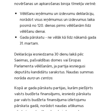
novēršanas un apkarošanas biroja tīmekļa vietnē:
Vēlēšanu ieņēmumu un izdevumu deklarāciju,
norādot visus ieņēmumus un izdevumus laika
posmā no 120. dienas pirms vēlēšanām līdz
vēlēšanu dienai.
Gada pārskatu - ne vēlāk kā līdz nākamā gada
31. martam.
Deklarācija iesniedzama 30 dienu laikā pēc
Saeimas, pašvaldības domes vai Eiropas
Parlamenta vēlēšanām, ja partija iesniegusi
deputātu kandidātu sarakstus. Naudas summas
norāda
euro
un
centos
.
Kopā ar gada pārskatu partijas, kurām piešķirts
valsts budžeta finansējums, iesniedz pārskatu
par valsts budžeta finansējuma izlietojumu
pārskata gadā, norādot naudas atlikumus