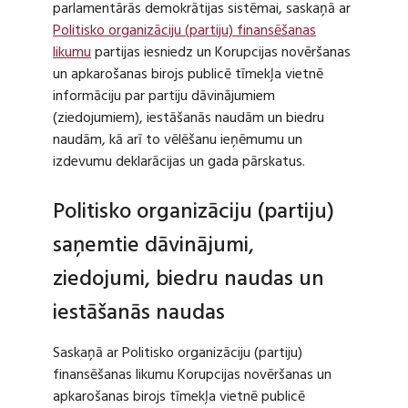
parlamentārās demokrātijas sistēmai, saskaņā ar
Politisko organizāciju (partiju) finansēšanas
likumu
partijas iesniedz un Korupcijas novēršanas
un apkarošanas birojs publicē tīmekļa vietnē
informāciju par partiju dāvinājumiem
(ziedojumiem), iestāšanās naudām un biedru
naudām, kā arī to vēlēšanu ieņēmumu un
izdevumu deklarācijas un gada pārskatus.
Politisko organizāciju (partiju)
saņemtie dāvinājumi,
ziedojumi, biedru naudas un
iestāšanās naudas
Saskaņā ar Politisko organizāciju (partiju)
finansēšanas likumu Korupcijas novēršanas un
apkarošanas birojs tīmekļa vietnē publicē