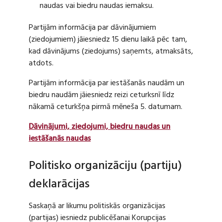
naudas vai biedru naudas iemaksu.
Partijām informācija par dāvinājumiem
(ziedojumiem) jāiesniedz 15 dienu laikā pēc tam,
kad dāvinājums (ziedojums) saņemts, atmaksāts,
atdots.
Partijām informācija par iestāšanās naudām un
biedru naudām jāiesniedz reizi ceturksnī līdz
nākamā ceturkšņa pirmā mēneša 5. datumam.
Dāvinājumi, ziedojumi, biedru naudas un
iestāšanās naudas
Politisko organizāciju (partiju)
deklarācijas
Saskaņā ar likumu politiskās organizācijas
(partijas) iesniedz publicēšanai Korupcijas