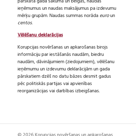
pārskata gada sākumā un beigās, naudas
ieņēmumus un naudas maksājumus pa izdevumu
mērķu grupām. Naudas summas norāda
euro
un
centos
.
Vēlēšanu deklarācijas
Korupcijas novēršanas un apkarošanas birojs
informāciju par iestāšanās naudām, biedru
naudām, dāvinājumiem (ziedojumiem), vēlēšanu
ieņēmumu un izdevumu deklarācijām un gada
pārskatiem dzēš no datu bāzes desmit gadus
pēc politiskās partijas vai apvienības
reorganizācijas vai darbības izbeigšanas.
© 2026 Korupcijas novēršanas un apkarošanas