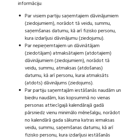
informāciju:
Par visiem partiju saņemtajiem dāvinājumiem
(ziedojumiem), norādot tā veidu, summu,
saņemšanas datumu, kā arī fizisko personu,
kura izdarījusi dāvinājumu (ziedojumu).
Par nepieņemtajiem un dāvinātājam
(ziedotājam) atmaksātajiem (atdotajiem)
dāvinājumiem (ziedojumiem), norādot tā
veidu, summu, atmaksas (atdošanas)
datumu, kā arī personu, kurai atmaksāts
(atdots) dāvinājums (ziedojums).
Par partiju saņemtajām iestāšanās naudām un
biedru naudām, kas kopsummā no vienas
personas attiecīgajā kalendārajā gadā
pārsniedz vienu minimālo mēnešalgu, norādot
no kalendārā gada sākuma katras iemaksas
veidu, summu, saņemšanas datumu, kā arī
fizisko personu, kura izdarījusi iestāšanās