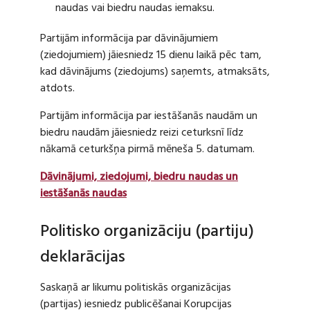
naudas vai biedru naudas iemaksu.
Partijām informācija par dāvinājumiem
(ziedojumiem) jāiesniedz 15 dienu laikā pēc tam,
kad dāvinājums (ziedojums) saņemts, atmaksāts,
atdots.
Partijām informācija par iestāšanās naudām un
biedru naudām jāiesniedz reizi ceturksnī līdz
nākamā ceturkšņa pirmā mēneša 5. datumam.
Dāvinājumi, ziedojumi, biedru naudas un
iestāšanās naudas
Politisko organizāciju (partiju)
deklarācijas
Saskaņā ar likumu politiskās organizācijas
(partijas) iesniedz publicēšanai Korupcijas