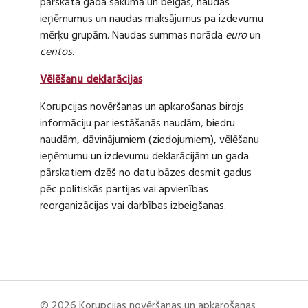
pārskata gada sākumā un beigās, naudas
ieņēmumus un naudas maksājumus pa izdevumu
mērķu grupām. Naudas summas norāda
euro
un
centos
.
Vēlēšanu deklarācijas
Korupcijas novēršanas un apkarošanas birojs
informāciju par iestāšanās naudām, biedru
naudām, dāvinājumiem (ziedojumiem), vēlēšanu
ieņēmumu un izdevumu deklarācijām un gada
pārskatiem dzēš no datu bāzes desmit gadus
pēc politiskās partijas vai apvienības
reorganizācijas vai darbības izbeigšanas.
© 2026 Korupcijas novēršanas un apkarošanas