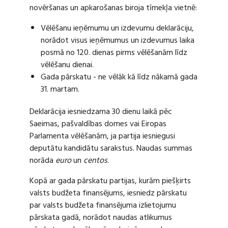
novēršanas un apkarošanas biroja tīmekļa vietnē:
Vēlēšanu ieņēmumu un izdevumu deklarāciju,
norādot visus ieņēmumus un izdevumus laika
posmā no 120. dienas pirms vēlēšanām līdz
vēlēšanu dienai.
Gada pārskatu - ne vēlāk kā līdz nākamā gada
31. martam.
Deklarācija iesniedzama 30 dienu laikā pēc
Saeimas, pašvaldības domes vai Eiropas
Parlamenta vēlēšanām, ja partija iesniegusi
deputātu kandidātu sarakstus. Naudas summas
norāda
euro
un
centos
.
Kopā ar gada pārskatu partijas, kurām piešķirts
valsts budžeta finansējums, iesniedz pārskatu
par valsts budžeta finansējuma izlietojumu
pārskata gadā, norādot naudas atlikumus