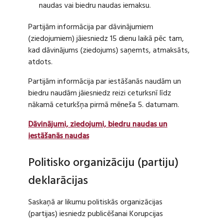
naudas vai biedru naudas iemaksu.
Partijām informācija par dāvinājumiem
(ziedojumiem) jāiesniedz 15 dienu laikā pēc tam,
kad dāvinājums (ziedojums) saņemts, atmaksāts,
atdots.
Partijām informācija par iestāšanās naudām un
biedru naudām jāiesniedz reizi ceturksnī līdz
nākamā ceturkšņa pirmā mēneša 5. datumam.
Dāvinājumi, ziedojumi, biedru naudas un
iestāšanās naudas
Politisko organizāciju (partiju)
deklarācijas
Saskaņā ar likumu politiskās organizācijas
(partijas) iesniedz publicēšanai Korupcijas