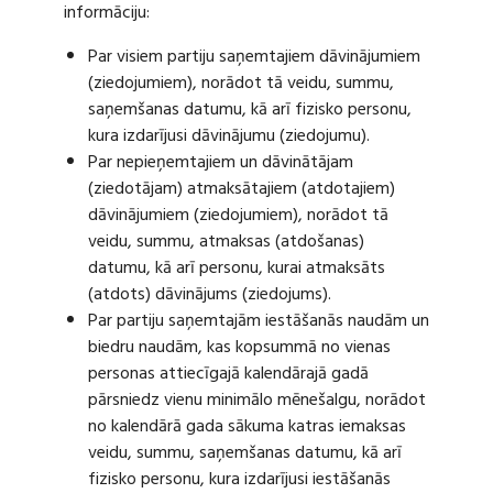
informāciju:
Par visiem partiju saņemtajiem dāvinājumiem
(ziedojumiem), norādot tā veidu, summu,
saņemšanas datumu, kā arī fizisko personu,
kura izdarījusi dāvinājumu (ziedojumu).
Par nepieņemtajiem un dāvinātājam
(ziedotājam) atmaksātajiem (atdotajiem)
dāvinājumiem (ziedojumiem), norādot tā
veidu, summu, atmaksas (atdošanas)
datumu, kā arī personu, kurai atmaksāts
(atdots) dāvinājums (ziedojums).
Par partiju saņemtajām iestāšanās naudām un
biedru naudām, kas kopsummā no vienas
personas attiecīgajā kalendārajā gadā
pārsniedz vienu minimālo mēnešalgu, norādot
no kalendārā gada sākuma katras iemaksas
veidu, summu, saņemšanas datumu, kā arī
fizisko personu, kura izdarījusi iestāšanās