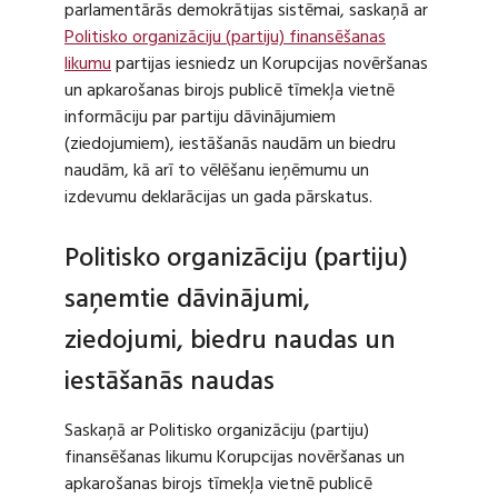
parlamentārās demokrātijas sistēmai, saskaņā ar
Politisko organizāciju (partiju) finansēšanas
likumu
partijas iesniedz un Korupcijas novēršanas
un apkarošanas birojs publicē tīmekļa vietnē
informāciju par partiju dāvinājumiem
(ziedojumiem), iestāšanās naudām un biedru
naudām, kā arī to vēlēšanu ieņēmumu un
izdevumu deklarācijas un gada pārskatus.
Politisko organizāciju (partiju)
saņemtie dāvinājumi,
ziedojumi, biedru naudas un
iestāšanās naudas
Saskaņā ar Politisko organizāciju (partiju)
finansēšanas likumu Korupcijas novēršanas un
apkarošanas birojs tīmekļa vietnē publicē