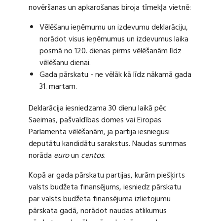
novēršanas un apkarošanas biroja tīmekļa vietnē:
Vēlēšanu ieņēmumu un izdevumu deklarāciju,
norādot visus ieņēmumus un izdevumus laika
posmā no 120. dienas pirms vēlēšanām līdz
vēlēšanu dienai.
Gada pārskatu - ne vēlāk kā līdz nākamā gada
31. martam.
Deklarācija iesniedzama 30 dienu laikā pēc
Saeimas, pašvaldības domes vai Eiropas
Parlamenta vēlēšanām, ja partija iesniegusi
deputātu kandidātu sarakstus. Naudas summas
norāda
euro
un
centos
.
Kopā ar gada pārskatu partijas, kurām piešķirts
valsts budžeta finansējums, iesniedz pārskatu
par valsts budžeta finansējuma izlietojumu
pārskata gadā, norādot naudas atlikumus