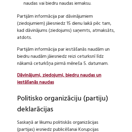
naudas vai biedru naudas iemaksu.
Partijām informācija par dāvinājumiem
(ziedojumiem) jāiesniedz 15 dienu laikā pēc tam,
kad dāvinājums (ziedojums) saņemts, atmaksāts,
atdots.
Partijām informācija par iestāšanās naudām un
biedru naudām jāiesniedz reizi ceturksnī līdz
nākamā ceturkšņa pirmā mēneša 5. datumam.
Dāvinājumi, ziedojumi, biedru naudas un
iestāšanās naudas
Politisko organizāciju (partiju)
deklarācijas
Saskaņā ar likumu politiskās organizācijas
(partijas) iesniedz publicēšanai Korupcijas