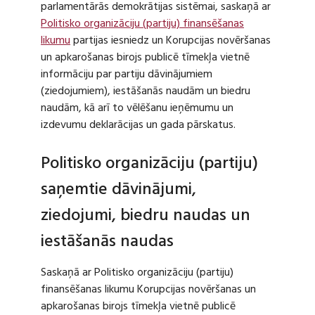
parlamentārās demokrātijas sistēmai, saskaņā ar
Politisko organizāciju (partiju) finansēšanas
likumu
partijas iesniedz un Korupcijas novēršanas
un apkarošanas birojs publicē tīmekļa vietnē
informāciju par partiju dāvinājumiem
(ziedojumiem), iestāšanās naudām un biedru
naudām, kā arī to vēlēšanu ieņēmumu un
izdevumu deklarācijas un gada pārskatus.
Politisko organizāciju (partiju)
saņemtie dāvinājumi,
ziedojumi, biedru naudas un
iestāšanās naudas
Saskaņā ar Politisko organizāciju (partiju)
finansēšanas likumu Korupcijas novēršanas un
apkarošanas birojs tīmekļa vietnē publicē