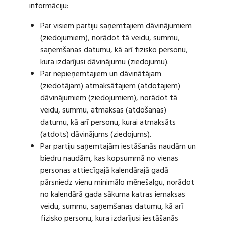
informāciju:
Par visiem partiju saņemtajiem dāvinājumiem
(ziedojumiem), norādot tā veidu, summu,
saņemšanas datumu, kā arī fizisko personu,
kura izdarījusi dāvinājumu (ziedojumu).
Par nepieņemtajiem un dāvinātājam
(ziedotājam) atmaksātajiem (atdotajiem)
dāvinājumiem (ziedojumiem), norādot tā
veidu, summu, atmaksas (atdošanas)
datumu, kā arī personu, kurai atmaksāts
(atdots) dāvinājums (ziedojums).
Par partiju saņemtajām iestāšanās naudām un
biedru naudām, kas kopsummā no vienas
personas attiecīgajā kalendārajā gadā
pārsniedz vienu minimālo mēnešalgu, norādot
no kalendārā gada sākuma katras iemaksas
veidu, summu, saņemšanas datumu, kā arī
fizisko personu, kura izdarījusi iestāšanās