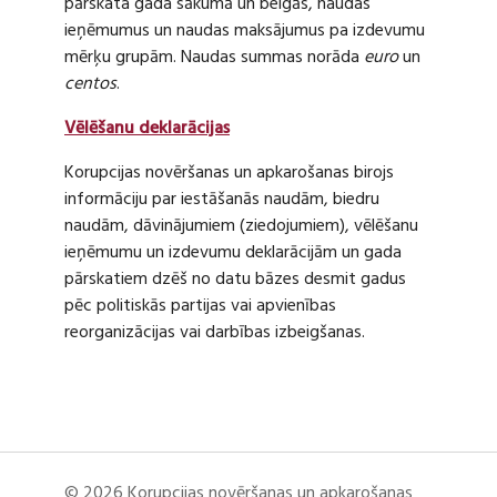
pārskata gada sākumā un beigās, naudas
ieņēmumus un naudas maksājumus pa izdevumu
mērķu grupām. Naudas summas norāda
euro
un
centos
.
Vēlēšanu deklarācijas
Korupcijas novēršanas un apkarošanas birojs
informāciju par iestāšanās naudām, biedru
naudām, dāvinājumiem (ziedojumiem), vēlēšanu
ieņēmumu un izdevumu deklarācijām un gada
pārskatiem dzēš no datu bāzes desmit gadus
pēc politiskās partijas vai apvienības
reorganizācijas vai darbības izbeigšanas.
© 2026 Korupcijas novēršanas un apkarošanas