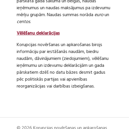
pārskata gada sākumā un beigās, naudas
ieņēmumus un naudas maksājumus pa izdevumu
mērķu grupām. Naudas summas norāda
euro
un
centos
.
Vēlēšanu deklarācijas
Korupcijas novēršanas un apkarošanas birojs
informāciju par iestāšanās naudām, biedru
naudām, dāvinājumiem (ziedojumiem), vēlēšanu
ieņēmumu un izdevumu deklarācijām un gada
pārskatiem dzēš no datu bāzes desmit gadus
pēc politiskās partijas vai apvienības
reorganizācijas vai darbības izbeigšanas.
© 2026 Korupcijas novēršanas un apkarošanas