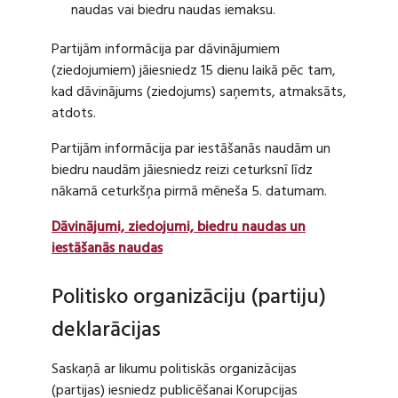
naudas vai biedru naudas iemaksu.
Partijām informācija par dāvinājumiem
(ziedojumiem) jāiesniedz 15 dienu laikā pēc tam,
kad dāvinājums (ziedojums) saņemts, atmaksāts,
atdots.
Partijām informācija par iestāšanās naudām un
biedru naudām jāiesniedz reizi ceturksnī līdz
nākamā ceturkšņa pirmā mēneša 5. datumam.
Dāvinājumi, ziedojumi, biedru naudas un
iestāšanās naudas
Politisko organizāciju (partiju)
deklarācijas
Saskaņā ar likumu politiskās organizācijas
(partijas) iesniedz publicēšanai Korupcijas