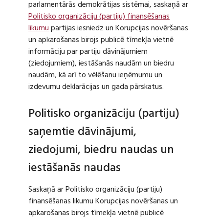
parlamentārās demokrātijas sistēmai, saskaņā ar
Politisko organizāciju (partiju) finansēšanas
likumu
partijas iesniedz un Korupcijas novēršanas
un apkarošanas birojs publicē tīmekļa vietnē
informāciju par partiju dāvinājumiem
(ziedojumiem), iestāšanās naudām un biedru
naudām, kā arī to vēlēšanu ieņēmumu un
izdevumu deklarācijas un gada pārskatus.
Politisko organizāciju (partiju)
saņemtie dāvinājumi,
ziedojumi, biedru naudas un
iestāšanās naudas
Saskaņā ar Politisko organizāciju (partiju)
finansēšanas likumu Korupcijas novēršanas un
apkarošanas birojs tīmekļa vietnē publicē