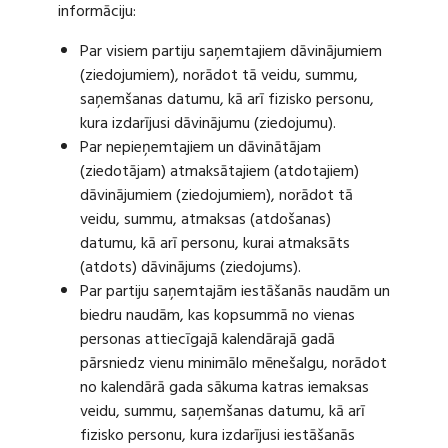
informāciju:
Par visiem partiju saņemtajiem dāvinājumiem
(ziedojumiem), norādot tā veidu, summu,
saņemšanas datumu, kā arī fizisko personu,
kura izdarījusi dāvinājumu (ziedojumu).
Par nepieņemtajiem un dāvinātājam
(ziedotājam) atmaksātajiem (atdotajiem)
dāvinājumiem (ziedojumiem), norādot tā
veidu, summu, atmaksas (atdošanas)
datumu, kā arī personu, kurai atmaksāts
(atdots) dāvinājums (ziedojums).
Par partiju saņemtajām iestāšanās naudām un
biedru naudām, kas kopsummā no vienas
personas attiecīgajā kalendārajā gadā
pārsniedz vienu minimālo mēnešalgu, norādot
no kalendārā gada sākuma katras iemaksas
veidu, summu, saņemšanas datumu, kā arī
fizisko personu, kura izdarījusi iestāšanās