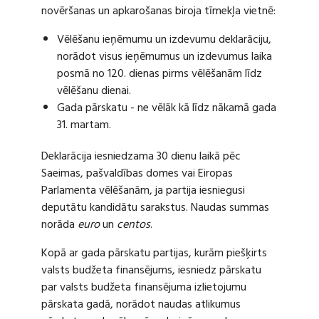
novēršanas un apkarošanas biroja tīmekļa vietnē:
Vēlēšanu ieņēmumu un izdevumu deklarāciju,
norādot visus ieņēmumus un izdevumus laika
posmā no 120. dienas pirms vēlēšanām līdz
vēlēšanu dienai.
Gada pārskatu - ne vēlāk kā līdz nākamā gada
31. martam.
Deklarācija iesniedzama 30 dienu laikā pēc
Saeimas, pašvaldības domes vai Eiropas
Parlamenta vēlēšanām, ja partija iesniegusi
deputātu kandidātu sarakstus. Naudas summas
norāda
euro
un
centos
.
Kopā ar gada pārskatu partijas, kurām piešķirts
valsts budžeta finansējums, iesniedz pārskatu
par valsts budžeta finansējuma izlietojumu
pārskata gadā, norādot naudas atlikumus