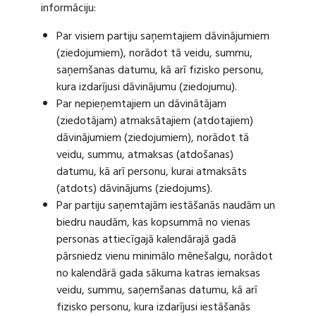
informāciju:
Par visiem partiju saņemtajiem dāvinājumiem
(ziedojumiem), norādot tā veidu, summu,
saņemšanas datumu, kā arī fizisko personu,
kura izdarījusi dāvinājumu (ziedojumu).
Par nepieņemtajiem un dāvinātājam
(ziedotājam) atmaksātajiem (atdotajiem)
dāvinājumiem (ziedojumiem), norādot tā
veidu, summu, atmaksas (atdošanas)
datumu, kā arī personu, kurai atmaksāts
(atdots) dāvinājums (ziedojums).
Par partiju saņemtajām iestāšanās naudām un
biedru naudām, kas kopsummā no vienas
personas attiecīgajā kalendārajā gadā
pārsniedz vienu minimālo mēnešalgu, norādot
no kalendārā gada sākuma katras iemaksas
veidu, summu, saņemšanas datumu, kā arī
fizisko personu, kura izdarījusi iestāšanās