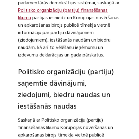
parlamentārās demokrātijas sistēmai, saskaņā ar
Politisko organizāciju (partiju) finansēšanas
likumu
partijas iesniedz un Korupcijas novēršanas
un apkarošanas birojs publicē tīmekļa vietnē
informāciju par partiju dāvinājumiem
(ziedojumiem), iestāšanās naudām un biedru
naudām, kā arī to vēlēšanu ieņēmumu un
izdevumu deklarācijas un gada pārskatus.
Politisko organizāciju (partiju)
saņemtie dāvinājumi,
ziedojumi, biedru naudas un
iestāšanās naudas
Saskaņā ar Politisko organizāciju (partiju)
finansēšanas likumu Korupcijas novēršanas un
apkarošanas birojs tīmekļa vietnē publicē