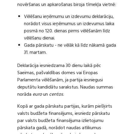
novēršanas un apkarošanas biroja tīmekļa vietnē:
Vēlēšanu ieņēmumu un izdevumu deklarāciju,
norādot visus ieņēmumus un izdevumus laika
posmā no 120. dienas pirms vēlēšanām līdz
vēlēšanu dienai.
Gada pārskatu - ne vēlāk kā līdz nākamā gada
31. martam.
Deklarācija iesniedzama 30 dienu laikā pēc
Saeimas, pašvaldības domes vai Eiropas
Parlamenta vēlēšanām, ja partija iesniegusi
deputātu kandidātu sarakstus. Naudas summas
norāda
euro
un
centos
.
Kopā ar gada pārskatu partijas, kurām piešķirts
valsts budžeta finansējums, iesniedz pārskatu
par valsts budžeta finansējuma izlietojumu
pārskata gadā, norādot naudas atlikumus