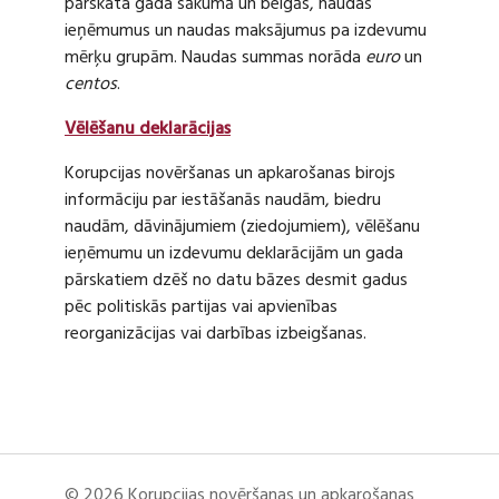
pārskata gada sākumā un beigās, naudas
ieņēmumus un naudas maksājumus pa izdevumu
mērķu grupām. Naudas summas norāda
euro
un
centos
.
Vēlēšanu deklarācijas
Korupcijas novēršanas un apkarošanas birojs
informāciju par iestāšanās naudām, biedru
naudām, dāvinājumiem (ziedojumiem), vēlēšanu
ieņēmumu un izdevumu deklarācijām un gada
pārskatiem dzēš no datu bāzes desmit gadus
pēc politiskās partijas vai apvienības
reorganizācijas vai darbības izbeigšanas.
© 2026 Korupcijas novēršanas un apkarošanas