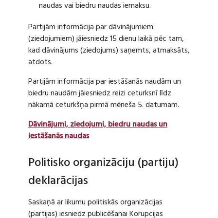
naudas vai biedru naudas iemaksu.
Partijām informācija par dāvinājumiem
(ziedojumiem) jāiesniedz 15 dienu laikā pēc tam,
kad dāvinājums (ziedojums) saņemts, atmaksāts,
atdots.
Partijām informācija par iestāšanās naudām un
biedru naudām jāiesniedz reizi ceturksnī līdz
nākamā ceturkšņa pirmā mēneša 5. datumam.
Dāvinājumi, ziedojumi, biedru naudas un
iestāšanās naudas
Politisko organizāciju (partiju)
deklarācijas
Saskaņā ar likumu politiskās organizācijas
(partijas) iesniedz publicēšanai Korupcijas