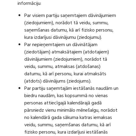
informāciju:
Par visiem partiju saņemtajiem dāvinājumiem
(ziedojumiem), norādot tā veidu, summu,
saņemšanas datumu, kā arī fizisko personu,
kura izdarījusi dāvinājumu (ziedojumu).
Par nepieņemtajiem un dāvinātājam
(ziedotājam) atmaksātajiem (atdotajiem)
dāvinājumiem (ziedojumiem), norādot tā
veidu, summu, atmaksas (atdošanas)
datumu, kā arī personu, kurai atmaksāts
(atdots) dāvinājums (ziedojums).
Par partiju saņemtajām iestāšanās naudām un
biedru naudām, kas kopsummā no vienas
personas attiecīgajā kalendārajā gadā
pārsniedz vienu minimālo mēnešalgu, norādot
no kalendārā gada sākuma katras iemaksas
veidu, summu, saņemšanas datumu, kā arī
fizisko personu, kura izdarījusi iestāšanās