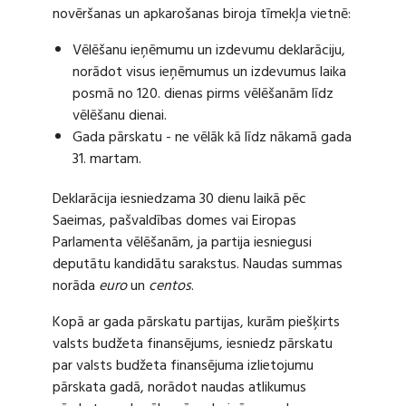
novēršanas un apkarošanas biroja tīmekļa vietnē:
Vēlēšanu ieņēmumu un izdevumu deklarāciju,
norādot visus ieņēmumus un izdevumus laika
posmā no 120. dienas pirms vēlēšanām līdz
vēlēšanu dienai.
Gada pārskatu - ne vēlāk kā līdz nākamā gada
31. martam.
Deklarācija iesniedzama 30 dienu laikā pēc
Saeimas, pašvaldības domes vai Eiropas
Parlamenta vēlēšanām, ja partija iesniegusi
deputātu kandidātu sarakstus. Naudas summas
norāda
euro
un
centos
.
Kopā ar gada pārskatu partijas, kurām piešķirts
valsts budžeta finansējums, iesniedz pārskatu
par valsts budžeta finansējuma izlietojumu
pārskata gadā, norādot naudas atlikumus