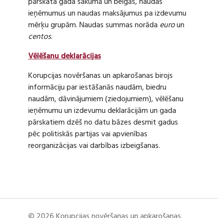
pārskata gada sākumā un beigās, naudas
ieņēmumus un naudas maksājumus pa izdevumu
mērķu grupām. Naudas summas norāda
euro
un
centos
.
Vēlēšanu deklarācijas
Korupcijas novēršanas un apkarošanas birojs
informāciju par iestāšanās naudām, biedru
naudām, dāvinājumiem (ziedojumiem), vēlēšanu
ieņēmumu un izdevumu deklarācijām un gada
pārskatiem dzēš no datu bāzes desmit gadus
pēc politiskās partijas vai apvienības
reorganizācijas vai darbības izbeigšanas.
© 2026 Korupcijas novēršanas un apkarošanas