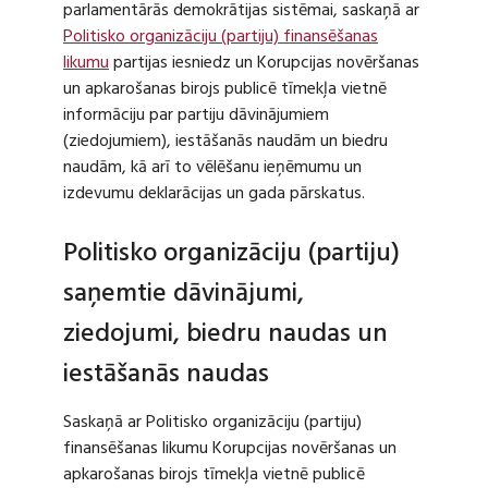
parlamentārās demokrātijas sistēmai, saskaņā ar
Politisko organizāciju (partiju) finansēšanas
likumu
partijas iesniedz un Korupcijas novēršanas
un apkarošanas birojs publicē tīmekļa vietnē
informāciju par partiju dāvinājumiem
(ziedojumiem), iestāšanās naudām un biedru
naudām, kā arī to vēlēšanu ieņēmumu un
izdevumu deklarācijas un gada pārskatus.
Politisko organizāciju (partiju)
saņemtie dāvinājumi,
ziedojumi, biedru naudas un
iestāšanās naudas
Saskaņā ar Politisko organizāciju (partiju)
finansēšanas likumu Korupcijas novēršanas un
apkarošanas birojs tīmekļa vietnē publicē