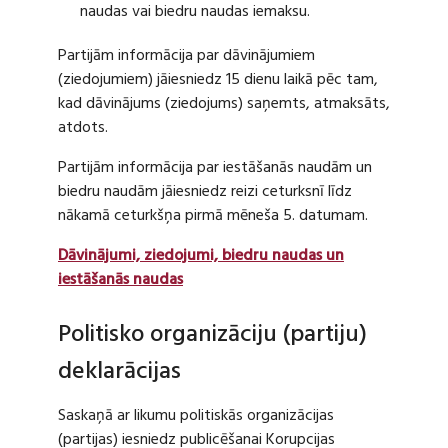
naudas vai biedru naudas iemaksu.
Partijām informācija par dāvinājumiem
(ziedojumiem) jāiesniedz 15 dienu laikā pēc tam,
kad dāvinājums (ziedojums) saņemts, atmaksāts,
atdots.
Partijām informācija par iestāšanās naudām un
biedru naudām jāiesniedz reizi ceturksnī līdz
nākamā ceturkšņa pirmā mēneša 5. datumam.
Dāvinājumi, ziedojumi, biedru naudas un
iestāšanās naudas
Politisko organizāciju (partiju)
deklarācijas
Saskaņā ar likumu politiskās organizācijas
(partijas) iesniedz publicēšanai Korupcijas