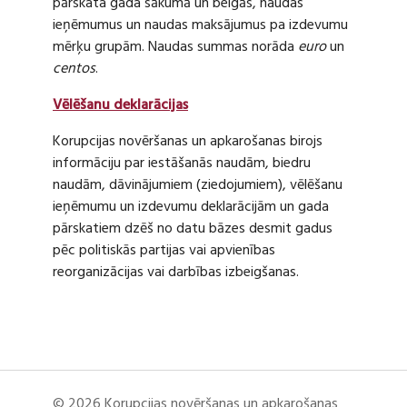
pārskata gada sākumā un beigās, naudas
ieņēmumus un naudas maksājumus pa izdevumu
mērķu grupām. Naudas summas norāda
euro
un
centos
.
Vēlēšanu deklarācijas
Korupcijas novēršanas un apkarošanas birojs
informāciju par iestāšanās naudām, biedru
naudām, dāvinājumiem (ziedojumiem), vēlēšanu
ieņēmumu un izdevumu deklarācijām un gada
pārskatiem dzēš no datu bāzes desmit gadus
pēc politiskās partijas vai apvienības
reorganizācijas vai darbības izbeigšanas.
© 2026 Korupcijas novēršanas un apkarošanas