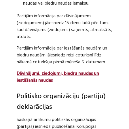
naudas vai biedru naudas iemaksu.
Partijām informācija par dāvinājumiem
(ziedojumiem) jāiesniedz 15 dienu laikā pēc tam,
kad dāvinājums (ziedojums) saņemts, atmaksāts,
atdots.
Partijām informācija par iestāšanās naudām un
biedru naudām jāiesniedz reizi ceturksnī līdz
nākamā ceturkšņa pirmā mēneša 5. datumam.
Dāvinājumi, ziedojumi, biedru naudas un
iestāšanās naudas
Politisko organizāciju (partiju)
deklarācijas
Saskaņā ar likumu politiskās organizācijas
(partijas) iesniedz publicēšanai Korupcijas