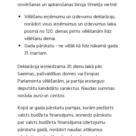
novēršanas un apkarošanas biroja tīmekļa vietnē:
Vēlēšanu ieņēmumu un izdevumu deklarāciju,
norādot visus ieņēmumus un izdevumus laika
posmā no 120. dienas pirms vēlēšanām līdz
vēlēšanu dienai.
Gada pārskatu - ne vēlāk kā līdz nākamā gada
31. martam.
Deklarācija iesniedzama 30 dienu laikā pēc
Saeimas, pašvaldības domes vai Eiropas
Parlamenta vēlēšanām, ja partija iesniegusi
deputātu kandidātu sarakstus. Naudas summas
norāda
euro
un
centos
.
Kopā ar gada pārskatu partijas, kurām piešķirts
valsts budžeta finansējums, iesniedz pārskatu
par valsts budžeta finansējuma izlietojumu
pārskata gadā, norādot naudas atlikumus