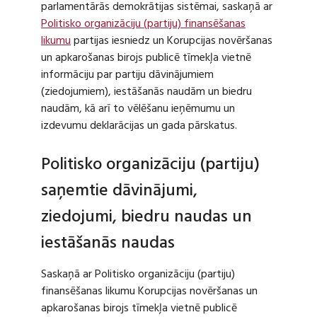
parlamentārās demokrātijas sistēmai, saskaņā ar
Politisko organizāciju (partiju) finansēšanas
likumu
partijas iesniedz un Korupcijas novēršanas
un apkarošanas birojs publicē tīmekļa vietnē
informāciju par partiju dāvinājumiem
(ziedojumiem), iestāšanās naudām un biedru
naudām, kā arī to vēlēšanu ieņēmumu un
izdevumu deklarācijas un gada pārskatus.
Politisko organizāciju (partiju)
saņemtie dāvinājumi,
ziedojumi, biedru naudas un
iestāšanās naudas
Saskaņā ar Politisko organizāciju (partiju)
finansēšanas likumu Korupcijas novēršanas un
apkarošanas birojs tīmekļa vietnē publicē