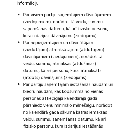
informāciju:
Par visiem partiju saņemtajiem dāvinājumiem
(ziedojumiem), norādot tā veidu, summu,
saņemšanas datumu, kā arī fizisko personu,
kura izdarījusi dāvinājumu (ziedojumu).
Par nepieņemtajiem un dāvinātājam
(ziedotājam) atmaksātajiem (atdotajiem)
dāvinājumiem (ziedojumiem), norādot tā
veidu, summu, atmaksas (atdošanas)
datumu, kā arī personu, kurai atmaksāts
(atdots) dāvinājums (ziedojums).
Par partiju saņemtajām iestāšanās naudām un
biedru naudām, kas kopsummā no vienas
personas attiecīgajā kalendārajā gadā
pārsniedz vienu minimālo mēnešalgu, norādot
no kalendārā gada sākuma katras iemaksas
veidu, summu, saņemšanas datumu, kā arī
fizisko personu, kura izdarījusi iestāšanās