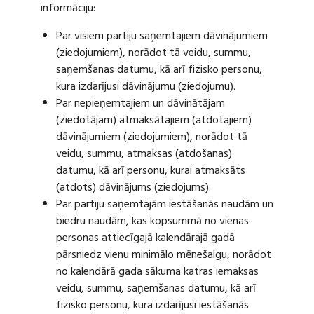
informāciju:
Par visiem partiju saņemtajiem dāvinājumiem
(ziedojumiem), norādot tā veidu, summu,
saņemšanas datumu, kā arī fizisko personu,
kura izdarījusi dāvinājumu (ziedojumu).
Par nepieņemtajiem un dāvinātājam
(ziedotājam) atmaksātajiem (atdotajiem)
dāvinājumiem (ziedojumiem), norādot tā
veidu, summu, atmaksas (atdošanas)
datumu, kā arī personu, kurai atmaksāts
(atdots) dāvinājums (ziedojums).
Par partiju saņemtajām iestāšanās naudām un
biedru naudām, kas kopsummā no vienas
personas attiecīgajā kalendārajā gadā
pārsniedz vienu minimālo mēnešalgu, norādot
no kalendārā gada sākuma katras iemaksas
veidu, summu, saņemšanas datumu, kā arī
fizisko personu, kura izdarījusi iestāšanās