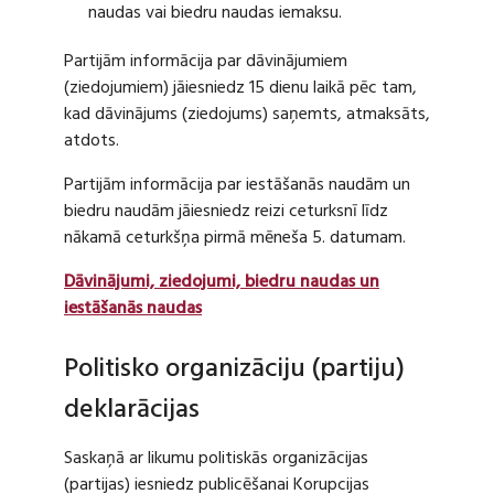
naudas vai biedru naudas iemaksu.
Partijām informācija par dāvinājumiem
(ziedojumiem) jāiesniedz 15 dienu laikā pēc tam,
kad dāvinājums (ziedojums) saņemts, atmaksāts,
atdots.
Partijām informācija par iestāšanās naudām un
biedru naudām jāiesniedz reizi ceturksnī līdz
nākamā ceturkšņa pirmā mēneša 5. datumam.
Dāvinājumi, ziedojumi, biedru naudas un
iestāšanās naudas
Politisko organizāciju (partiju)
deklarācijas
Saskaņā ar likumu politiskās organizācijas
(partijas) iesniedz publicēšanai Korupcijas