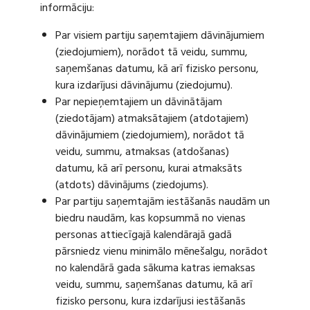
informāciju:
Par visiem partiju saņemtajiem dāvinājumiem
(ziedojumiem), norādot tā veidu, summu,
saņemšanas datumu, kā arī fizisko personu,
kura izdarījusi dāvinājumu (ziedojumu).
Par nepieņemtajiem un dāvinātājam
(ziedotājam) atmaksātajiem (atdotajiem)
dāvinājumiem (ziedojumiem), norādot tā
veidu, summu, atmaksas (atdošanas)
datumu, kā arī personu, kurai atmaksāts
(atdots) dāvinājums (ziedojums).
Par partiju saņemtajām iestāšanās naudām un
biedru naudām, kas kopsummā no vienas
personas attiecīgajā kalendārajā gadā
pārsniedz vienu minimālo mēnešalgu, norādot
no kalendārā gada sākuma katras iemaksas
veidu, summu, saņemšanas datumu, kā arī
fizisko personu, kura izdarījusi iestāšanās