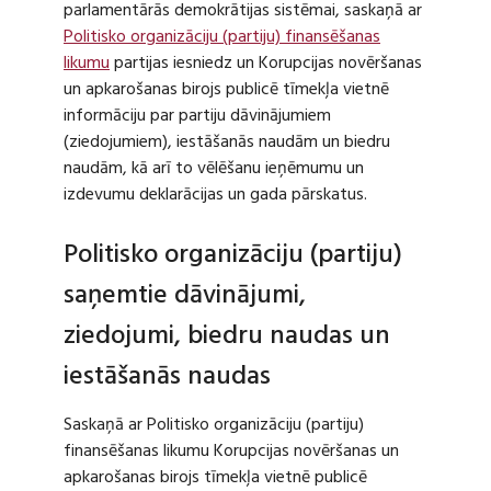
parlamentārās demokrātijas sistēmai, saskaņā ar
Politisko organizāciju (partiju) finansēšanas
likumu
partijas iesniedz un Korupcijas novēršanas
un apkarošanas birojs publicē tīmekļa vietnē
informāciju par partiju dāvinājumiem
(ziedojumiem), iestāšanās naudām un biedru
naudām, kā arī to vēlēšanu ieņēmumu un
izdevumu deklarācijas un gada pārskatus.
Politisko organizāciju (partiju)
saņemtie dāvinājumi,
ziedojumi, biedru naudas un
iestāšanās naudas
Saskaņā ar Politisko organizāciju (partiju)
finansēšanas likumu Korupcijas novēršanas un
apkarošanas birojs tīmekļa vietnē publicē