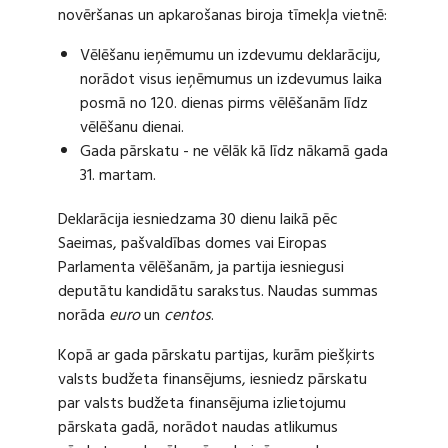
novēršanas un apkarošanas biroja tīmekļa vietnē:
Vēlēšanu ieņēmumu un izdevumu deklarāciju,
norādot visus ieņēmumus un izdevumus laika
posmā no 120. dienas pirms vēlēšanām līdz
vēlēšanu dienai.
Gada pārskatu - ne vēlāk kā līdz nākamā gada
31. martam.
Deklarācija iesniedzama 30 dienu laikā pēc
Saeimas, pašvaldības domes vai Eiropas
Parlamenta vēlēšanām, ja partija iesniegusi
deputātu kandidātu sarakstus. Naudas summas
norāda
euro
un
centos
.
Kopā ar gada pārskatu partijas, kurām piešķirts
valsts budžeta finansējums, iesniedz pārskatu
par valsts budžeta finansējuma izlietojumu
pārskata gadā, norādot naudas atlikumus