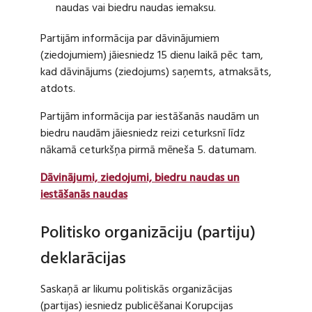
naudas vai biedru naudas iemaksu.
Partijām informācija par dāvinājumiem
(ziedojumiem) jāiesniedz 15 dienu laikā pēc tam,
kad dāvinājums (ziedojums) saņemts, atmaksāts,
atdots.
Partijām informācija par iestāšanās naudām un
biedru naudām jāiesniedz reizi ceturksnī līdz
nākamā ceturkšņa pirmā mēneša 5. datumam.
Dāvinājumi, ziedojumi, biedru naudas un
iestāšanās naudas
Politisko organizāciju (partiju)
deklarācijas
Saskaņā ar likumu politiskās organizācijas
(partijas) iesniedz publicēšanai Korupcijas