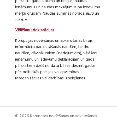
pārskata gada sākumā un beigās, naudas
ieņēmumus un naudas maksājumus pa izdevumu
mērķu grupām. Naudas summas norāda
euro
un
centos
.
Vēlēšanu deklarācijas
Korupcijas novēršanas un apkarošanas birojs
informāciju par iestāšanās naudām, biedru
naudām, dāvinājumiem (ziedojumiem), vēlēšanu
ieņēmumu un izdevumu deklarācijām un gada
pārskatiem dzēš no datu bāzes desmit gadus
pēc politiskās partijas vai apvienības
reorganizācijas vai darbības izbeigšanas.
© 2026 Korupcijas novēršanas un apkarošanas