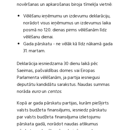
novēršanas un apkarošanas biroja tīmekļa vietnē:
Vēlēšanu ieņēmumu un izdevumu deklarāciju,
norādot visus ieņēmumus un izdevumus laika
posmā no 120. dienas pirms vēlēšanām līdz
vēlēšanu dienai.
Gada pārskatu - ne vēlāk kā līdz nākamā gada
31. martam.
Deklarācija iesniedzama 30 dienu laikā pēc
Saeimas, pašvaldības domes vai Eiropas
Parlamenta vēlēšanām, ja partija iesniegusi
deputātu kandidātu sarakstus. Naudas summas
norāda
euro
un
centos
.
Kopā ar gada pārskatu partijas, kurām piešķirts
valsts budžeta finansējums, iesniedz pārskatu
par valsts budžeta finansējuma izlietojumu
pārskata gadā, norādot naudas atlikumus