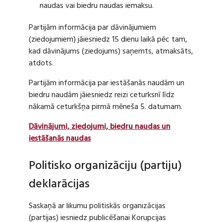
naudas vai biedru naudas iemaksu.
Partijām informācija par dāvinājumiem
(ziedojumiem) jāiesniedz 15 dienu laikā pēc tam,
kad dāvinājums (ziedojums) saņemts, atmaksāts,
atdots.
Partijām informācija par iestāšanās naudām un
biedru naudām jāiesniedz reizi ceturksnī līdz
nākamā ceturkšņa pirmā mēneša 5. datumam.
Dāvinājumi, ziedojumi, biedru naudas un
iestāšanās naudas
Politisko organizāciju (partiju)
deklarācijas
Saskaņā ar likumu politiskās organizācijas
(partijas) iesniedz publicēšanai Korupcijas