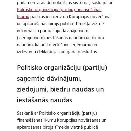
parlamentārās demokrātijas sistēmai, saskaņā ar
Politisko organizāciju (partiju) finansēšanas
likumu
partijas iesniedz un Korupcijas novēršanas
un apkarošanas birojs publicē tīmekļa vietnē
informāciju par partiju dāvinājumiem
(ziedojumiem), iestāšanās naudām un biedru
naudām, kā arī to vēlēšanu ieņēmumu un
izdevumu deklarācijas un gada pārskatus.
Politisko organizāciju (partiju)
saņemtie dāvinājumi,
ziedojumi, biedru naudas un
iestāšanās naudas
Saskaņā ar Politisko organizāciju (partiju)
finansēšanas likumu Korupcijas novēršanas un
apkarošanas birojs tīmekļa vietnē publicē