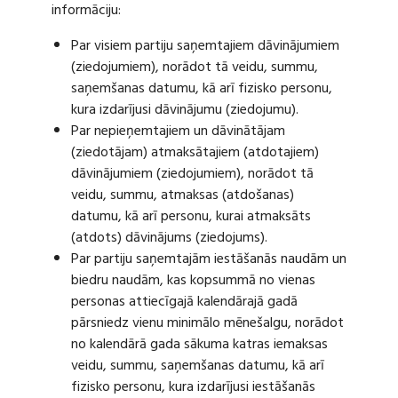
informāciju:
Par visiem partiju saņemtajiem dāvinājumiem
(ziedojumiem), norādot tā veidu, summu,
saņemšanas datumu, kā arī fizisko personu,
kura izdarījusi dāvinājumu (ziedojumu).
Par nepieņemtajiem un dāvinātājam
(ziedotājam) atmaksātajiem (atdotajiem)
dāvinājumiem (ziedojumiem), norādot tā
veidu, summu, atmaksas (atdošanas)
datumu, kā arī personu, kurai atmaksāts
(atdots) dāvinājums (ziedojums).
Par partiju saņemtajām iestāšanās naudām un
biedru naudām, kas kopsummā no vienas
personas attiecīgajā kalendārajā gadā
pārsniedz vienu minimālo mēnešalgu, norādot
no kalendārā gada sākuma katras iemaksas
veidu, summu, saņemšanas datumu, kā arī
fizisko personu, kura izdarījusi iestāšanās