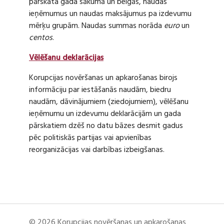
pārskata gada sākumā un beigās, naudas
ieņēmumus un naudas maksājumus pa izdevumu
mērķu grupām. Naudas summas norāda
euro
un
centos
.
Vēlēšanu deklarācijas
Korupcijas novēršanas un apkarošanas birojs
informāciju par iestāšanās naudām, biedru
naudām, dāvinājumiem (ziedojumiem), vēlēšanu
ieņēmumu un izdevumu deklarācijām un gada
pārskatiem dzēš no datu bāzes desmit gadus
pēc politiskās partijas vai apvienības
reorganizācijas vai darbības izbeigšanas.
© 2026 Korupcijas novēršanas un apkarošanas