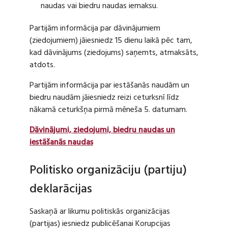
naudas vai biedru naudas iemaksu.
Partijām informācija par dāvinājumiem
(ziedojumiem) jāiesniedz 15 dienu laikā pēc tam,
kad dāvinājums (ziedojums) saņemts, atmaksāts,
atdots.
Partijām informācija par iestāšanās naudām un
biedru naudām jāiesniedz reizi ceturksnī līdz
nākamā ceturkšņa pirmā mēneša 5. datumam.
Dāvinājumi, ziedojumi, biedru naudas un
iestāšanās naudas
Politisko organizāciju (partiju)
deklarācijas
Saskaņā ar likumu politiskās organizācijas
(partijas) iesniedz publicēšanai Korupcijas