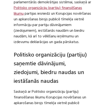
parlamentārās demokrātijas sistēmai, saskaņā ar
Politisko organizāciju (partiju) finansēšanas
likumu
partijas iesniedz un Korupcijas novēršanas
un apkarošanas birojs publicē tīmekļa vietnē
informāciju par partiju dāvinājumiem
(ziedojumiem), iestāšanās naudām un biedru
naudām, kā arī to vēlēšanu ieņēmumu un
izdevumu deklarācijas un gada pārskatus.
Politisko organizāciju (partiju)
saņemtie dāvinājumi,
ziedojumi, biedru naudas un
iestāšanās naudas
Saskaņā ar Politisko organizāciju (partiju)
finansēšanas likumu Korupcijas novēršanas un
apkarošanas birojs tīmekļa vietnē publicē