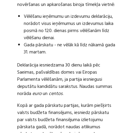
novēršanas un apkarošanas biroja tīmekļa vietnē:
Vēlēšanu ieņēmumu un izdevumu deklarāciju,
norādot visus ieņēmumus un izdevumus laika
posmā no 120. dienas pirms vēlēšanām līdz
vēlēšanu dienai.
Gada pārskatu - ne vēlāk kā līdz nākamā gada
31. martam.
Deklarācija iesniedzama 30 dienu laikā pēc
Saeimas, pašvaldības domes vai Eiropas
Parlamenta vēlēšanām, ja partija iesniegusi
deputātu kandidātu sarakstus. Naudas summas
norāda
euro
un
centos
.
Kopā ar gada pārskatu partijas, kurām piešķirts
valsts budžeta finansējums, iesniedz pārskatu
par valsts budžeta finansējuma izlietojumu
pārskata gadā, norādot naudas atlikumus