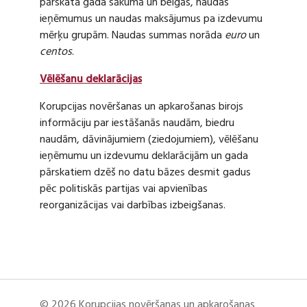
pārskata gada sākumā un beigās, naudas
ieņēmumus un naudas maksājumus pa izdevumu
mērķu grupām. Naudas summas norāda
euro
un
centos
.
Vēlēšanu deklarācijas
Korupcijas novēršanas un apkarošanas birojs
informāciju par iestāšanās naudām, biedru
naudām, dāvinājumiem (ziedojumiem), vēlēšanu
ieņēmumu un izdevumu deklarācijām un gada
pārskatiem dzēš no datu bāzes desmit gadus
pēc politiskās partijas vai apvienības
reorganizācijas vai darbības izbeigšanas.
© 2026 Korupcijas novēršanas un apkarošanas