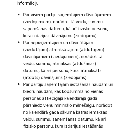
informāciju:
Par visiem partiju saņemtajiem dāvinājumiem
(ziedojumiem), norādot tā veidu, summu,
saņemšanas datumu, kā arī fizisko personu,
kura izdarījusi dāvinājumu (ziedojumu).
Par nepieņemtajiem un dāvinātājam
(ziedotājam) atmaksātajiem (atdotajiem)
dāvinājumiem (ziedojumiem), norādot tā
veidu, summu, atmaksas (atdošanas)
datumu, kā arī personu, kurai atmaksāts
(atdots) dāvinājums (ziedojums).
Par partiju saņemtajām iestāšanās naudām un
biedru naudām, kas kopsummā no vienas
personas attiecīgajā kalendārajā gadā
pārsniedz vienu minimālo mēnešalgu, norādot
no kalendārā gada sākuma katras iemaksas
veidu, summu, saņemšanas datumu, kā arī
fizisko personu, kura izdarījusi iestāšanās