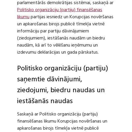
parlamentārās demokrātijas sistēmai, saskaņā ar
Politisko organizāciju (partiju) finansēšanas
likumu
partijas iesniedz un Korupcijas novēršanas
un apkarošanas birojs publicē tīmekļa vietnē
informāciju par partiju dāvinājumiem
(ziedojumiem), iestāšanās naudām un biedru
naudām, kā arī to vēlēšanu ieņēmumu un
izdevumu deklarācijas un gada pārskatus.
Politisko organizāciju (partiju)
saņemtie dāvinājumi,
ziedojumi, biedru naudas un
iestāšanās naudas
Saskaņā ar Politisko organizāciju (partiju)
finansēšanas likumu Korupcijas novēršanas un
apkarošanas birojs tīmekļa vietnē publicē