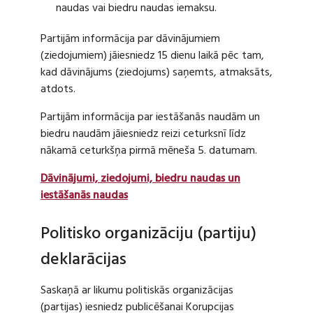
naudas vai biedru naudas iemaksu.
Partijām informācija par dāvinājumiem
(ziedojumiem) jāiesniedz 15 dienu laikā pēc tam,
kad dāvinājums (ziedojums) saņemts, atmaksāts,
atdots.
Partijām informācija par iestāšanās naudām un
biedru naudām jāiesniedz reizi ceturksnī līdz
nākamā ceturkšņa pirmā mēneša 5. datumam.
Dāvinājumi, ziedojumi, biedru naudas un
iestāšanās naudas
Politisko organizāciju (partiju)
deklarācijas
Saskaņā ar likumu politiskās organizācijas
(partijas) iesniedz publicēšanai Korupcijas