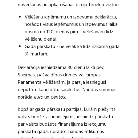
novēršanas un apkarošanas biroja tīmekļa vietnē:
Vēlēšanu ieņēmumu un izdevumu deklarāciju,
norādot visus ieņēmumus un izdevumus laika
posmā no 120. dienas pirms vēlēšanām līdz
vēlēšanu dienai.
Gada pārskatu - ne vēlāk kā līdz nākamā gada
31. martam.
Deklarācija iesniedzama 30 dienu laikā pēc
Saeimas, pašvaldības domes vai Eiropas
Parlamenta vēlēšanām, ja partija iesniegusi
deputātu kandidātu sarakstus. Naudas summas
norāda
euro
un
centos
.
Kopā ar gada pārskatu partijas, kurām piešķirts
valsts budžeta finansējums, iesniedz pārskatu
par valsts budžeta finansējuma izlietojumu
pārskata gadā, norādot naudas atlikumus