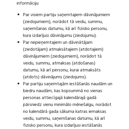
informāciju:
Par visiem partiju saņemtajiem dāvinājumiem
(ziedojumiem), norādot tā veidu, summu,
saņemšanas datumu, kā arī fizisko personu,
kura izdarījusi dāvinājumu (ziedojumu).
Par nepieņemtajiem un dāvinātājam
(ziedotājam) atmaksātajiem (atdotajiem)
dāvinājumiem (ziedojumiem), norādot tā
veidu, summu, atmaksas (atdošanas)
datumu, kā arī personu, kurai atmaksāts
(atdots) dāvinājums (ziedojums).
Par partiju saņemtajām iestāšanās naudām un
biedru naudām, kas kopsummā no vienas
personas attiecīgajā kalendārajā gadā
pārsniedz vienu minimālo mēnešalgu, norādot
no kalendārā gada sākuma katras iemaksas
veidu, summu, saņemšanas datumu, kā arī
fizisko personu, kura izdarījusi iestāšanās