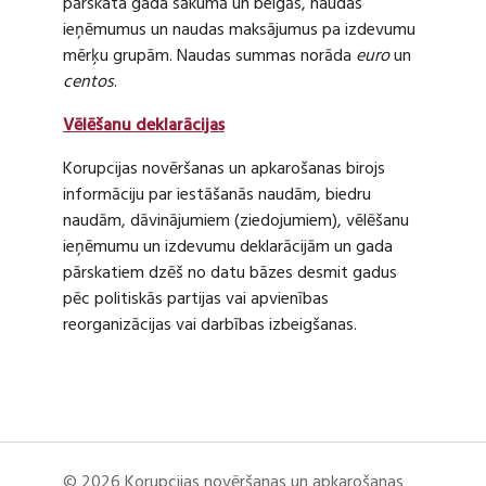
pārskata gada sākumā un beigās, naudas
ieņēmumus un naudas maksājumus pa izdevumu
mērķu grupām. Naudas summas norāda
euro
un
centos
.
Vēlēšanu deklarācijas
Korupcijas novēršanas un apkarošanas birojs
informāciju par iestāšanās naudām, biedru
naudām, dāvinājumiem (ziedojumiem), vēlēšanu
ieņēmumu un izdevumu deklarācijām un gada
pārskatiem dzēš no datu bāzes desmit gadus
pēc politiskās partijas vai apvienības
reorganizācijas vai darbības izbeigšanas.
© 2026 Korupcijas novēršanas un apkarošanas