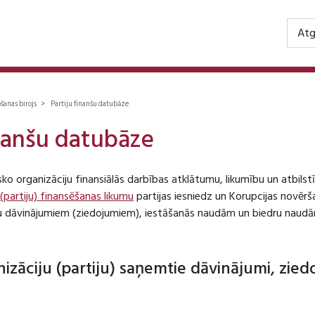
Atg
ošanas birojs > Partiju finanšu datubāze
inanšu datubāze
isko organizāciju finansiālās darbības atklātumu, likumību un atbil
 (partiju) finansēšanas likumu
partijas iesniedz un Korupcijas novēr
iju dāvinājumiem (ziedojumiem), iestāšanās naudām un biedru naudā
anizāciju (partiju) saņemtie dāvinājumi, zie