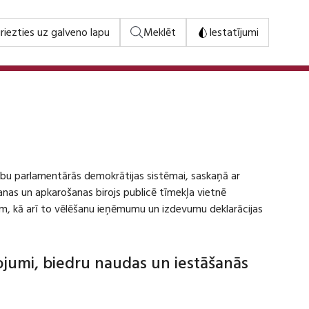
riezties uz galveno lapu
Meklēt
Iestatījumi
stību parlamentārās demokrātijas sistēmai, saskaņā ar
šanas un apkarošanas birojs publicē tīmekļa vietnē
m, kā arī to vēlēšanu ieņēmumu un izdevumu deklarācijas
dojumi, biedru naudas un iestāšanās