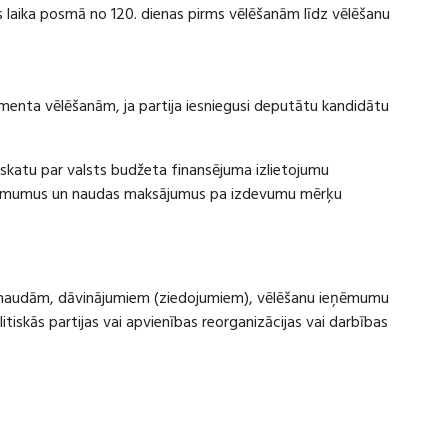
laika posmā no 120. dienas pirms vēlēšanām līdz vēlēšanu
amenta vēlēšanām, ja partija iesniegusi deputātu kandidātu
rskatu par valsts budžeta finansējuma izlietojumu
eņēmumus un naudas maksājumus pa izdevumu mērķu
ru naudām, dāvinājumiem (ziedojumiem), vēlēšanu ieņēmumu
skās partijas vai apvienības reorganizācijas vai darbības