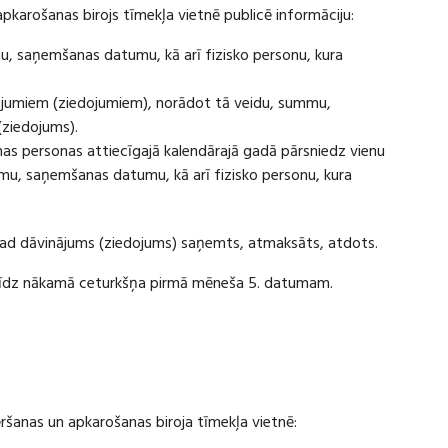
apkarošanas birojs tīmekļa vietnē publicē informāciju:
u, saņemšanas datumu, kā arī fizisko personu, kura
ājumiem (ziedojumiem), norādot tā veidu, summu,
(ziedojums).
s personas attiecīgajā kalendārajā gadā pārsniedz vienu
u, saņemšanas datumu, kā arī fizisko personu, kura
 kad dāvinājums (ziedojums) saņemts, atmaksāts, atdots.
ī līdz nākamā ceturkšņa pirmā mēneša 5. datumam.
vēršanas un apkarošanas biroja tīmekļa vietnē: