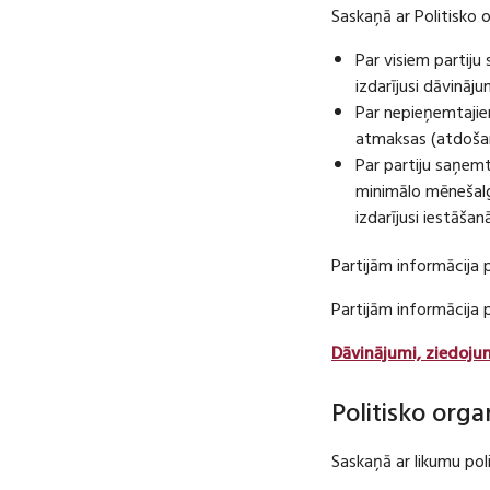
Saskaņā ar Politisko 
Par visiem partij
izdarījusi dāvināj
Par nepieņemtajie
atmaksas (atdošan
Par partiju saņem
minimālo mēnešalg
izdarījusi iestāša
Partijām informācija 
Partijām informācija
Dāvinājumi, ziedoju
Politisko orga
Saskaņā ar likumu pol