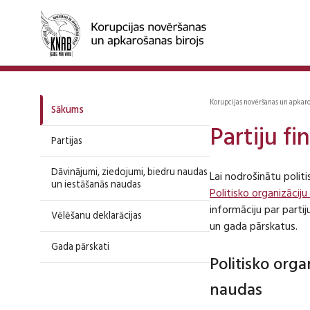
Korupcijas novēršanas un apkar
Sākums
Partiju f
Partijas
Dāvinājumi, ziedojumi, biedru naudas
Lai nodrošinātu polit
un iestāšanās naudas
Politisko organizāciju
informāciju par part
Vēlēšanu deklarācijas
un gada pārskatus.
Gada pārskati
Politisko org
naudas