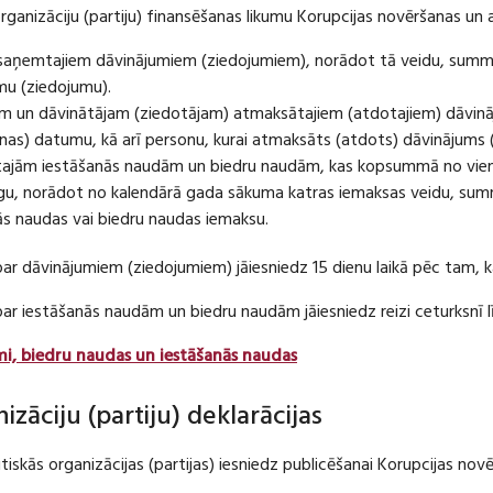
organizāciju (partiju) finansēšanas likumu Korupcijas novēršanas un 
u saņemtajiem dāvinājumiem (ziedojumiem), norādot tā veidu, summ
umu (ziedojumu).
m un dāvinātājam (ziedotājam) atmaksātajiem (atdotajiem) dāvin
as) datumu, kā arī personu, kurai atmaksāts (atdots) dāvinājums 
tajām iestāšanās naudām un biedru naudām, kas kopsummā no viena
u, norādot no kalendārā gada sākuma katras iemaksas veidu, summ
nās naudas vai biedru naudas iemaksu.
par dāvinājumiem (ziedojumiem) jāiesniedz 15 dienu laikā pēc tam,
 par iestāšanās naudām un biedru naudām jāiesniedz reizi ceturksn
mi, biedru naudas un iestāšanās naudas
nizāciju (partiju) deklarācijas
itiskās organizācijas (partijas) iesniedz publicēšanai Korupcijas no