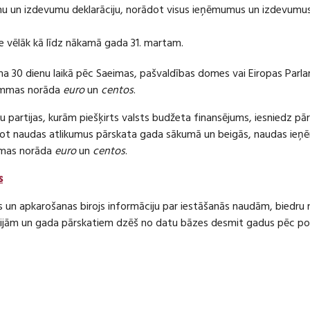
 un izdevumu deklarāciju, norādot visus ieņēmumus un izdevumus 
e vēlāk kā līdz nākamā gada 31. martam.
ma 30 dienu laikā pēc Saeimas, pašvaldības domes vai Eiropas Parl
ummas norāda
euro
un
centos
.
 partijas, kurām piešķirts valsts budžeta finansējums, iesniedz pā
dot naudas atlikumus pārskata gada sākumā un beigās, naudas i
mas norāda
euro
un
centos
.
s
s un apkarošanas birojs informāciju par iestāšanās naudām, bied
jām un gada pārskatiem dzēš no datu bāzes desmit gadus pēc politi