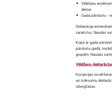
Vēlēšanu ieņēmumu
dienai.
Gada pārskatu - n
Deklarācija iesniedza
sarakstus. Naudas s
Kopā ar gada pārskatu
pārskata gadā, norā
grupām. Naudas sum
Vēlēšanu deklarācija
Korupcijas novēršana
un izdevumu deklarāci
izbeigšanas.