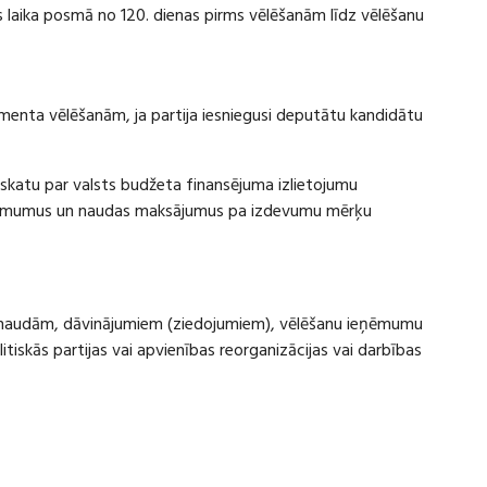
laika posmā no 120. dienas pirms vēlēšanām līdz vēlēšanu
amenta vēlēšanām, ja partija iesniegusi deputātu kandidātu
rskatu par valsts budžeta finansējuma izlietojumu
eņēmumus un naudas maksājumus pa izdevumu mērķu
ru naudām, dāvinājumiem (ziedojumiem), vēlēšanu ieņēmumu
skās partijas vai apvienības reorganizācijas vai darbības