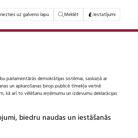
riezties uz galveno lapu
Meklēt
Iestatījumi
stību parlamentārās demokrātijas sistēmai, saskaņā ar
šanas un apkarošanas birojs publicē tīmekļa vietnē
m, kā arī to vēlēšanu ieņēmumu un izdevumu deklarācijas
dojumi, biedru naudas un iestāšanās