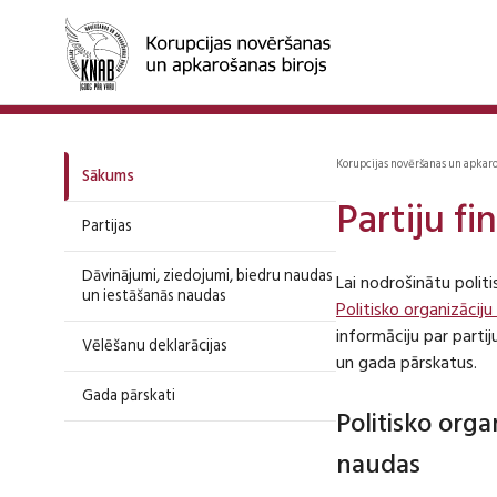
Korupcijas novēršanas un apkar
Sākums
Partiju f
Partijas
Dāvinājumi, ziedojumi, biedru naudas
Lai nodrošinātu polit
un iestāšanās naudas
Politisko organizāciju
informāciju par part
Vēlēšanu deklarācijas
un gada pārskatus.
Gada pārskati
Politisko org
naudas