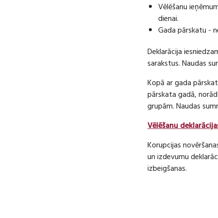
Vēlēšanu ieņēmumu
dienai.
Gada pārskatu - n
Deklarācija iesniedza
sarakstus. Naudas s
Kopā ar gada pārskatu
pārskata gadā, norā
grupām. Naudas sum
Vēlēšanu deklarācija
Korupcijas novēršana
un izdevumu deklarāci
izbeigšanas.