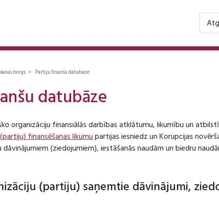
Atg
ošanas birojs > Partiju finanšu datubāze
inanšu datubāze
isko organizāciju finansiālās darbības atklātumu, likumību un atbil
 (partiju) finansēšanas likumu
partijas iesniedz un Korupcijas novēr
iju dāvinājumiem (ziedojumiem), iestāšanās naudām un biedru naudā
anizāciju (partiju) saņemtie dāvinājumi, zie