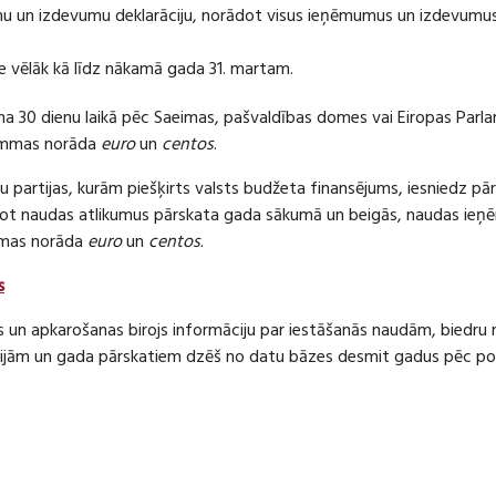
 un izdevumu deklarāciju, norādot visus ieņēmumus un izdevumus 
e vēlāk kā līdz nākamā gada 31. martam.
ma 30 dienu laikā pēc Saeimas, pašvaldības domes vai Eiropas Parl
ummas norāda
euro
un
centos
.
 partijas, kurām piešķirts valsts budžeta finansējums, iesniedz pā
dot naudas atlikumus pārskata gada sākumā un beigās, naudas i
mas norāda
euro
un
centos
.
s
s un apkarošanas birojs informāciju par iestāšanās naudām, bied
jām un gada pārskatiem dzēš no datu bāzes desmit gadus pēc politi