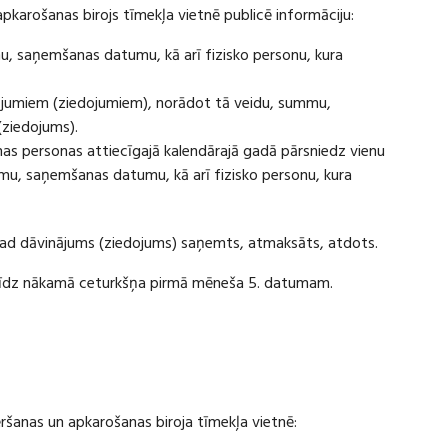
apkarošanas birojs tīmekļa vietnē publicē informāciju:
u, saņemšanas datumu, kā arī fizisko personu, kura
ājumiem (ziedojumiem), norādot tā veidu, summu,
(ziedojums).
s personas attiecīgajā kalendārajā gadā pārsniedz vienu
u, saņemšanas datumu, kā arī fizisko personu, kura
 kad dāvinājums (ziedojums) saņemts, atmaksāts, atdots.
ī līdz nākamā ceturkšņa pirmā mēneša 5. datumam.
vēršanas un apkarošanas biroja tīmekļa vietnē: