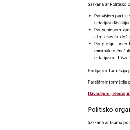
Saskaņā ar Politisko 
Par visiem partij
izdarījusi dāvināj
Par nepieņemtajie
atmaksas (atdošan
Par partiju saņem
minimālo mēnešalg
izdarījusi iestāša
Partijām informācija 
Partijām informācija
Dāvinājumi, ziedoju
Politisko orga
Saskaņā ar likumu pol