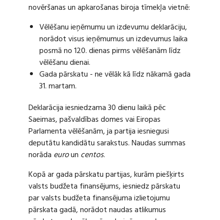
novēršanas un apkarošanas biroja tīmekļa vietnē:
Vēlēšanu ieņēmumu un izdevumu deklarāciju,
norādot visus ieņēmumus un izdevumus laika
posmā no 120. dienas pirms vēlēšanām līdz
vēlēšanu dienai.
Gada pārskatu - ne vēlāk kā līdz nākamā gada
31. martam.
Deklarācija iesniedzama 30 dienu laikā pēc
Saeimas, pašvaldības domes vai Eiropas
Parlamenta vēlēšanām, ja partija iesniegusi
deputātu kandidātu sarakstus. Naudas summas
norāda
euro
un
centos
.
Kopā ar gada pārskatu partijas, kurām piešķirts
valsts budžeta finansējums, iesniedz pārskatu
par valsts budžeta finansējuma izlietojumu
pārskata gadā, norādot naudas atlikumus