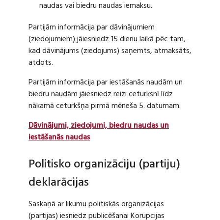
naudas vai biedru naudas iemaksu.
Partijām informācija par dāvinājumiem
(ziedojumiem) jāiesniedz 15 dienu laikā pēc tam,
kad dāvinājums (ziedojums) saņemts, atmaksāts,
atdots.
Partijām informācija par iestāšanās naudām un
biedru naudām jāiesniedz reizi ceturksnī līdz
nākamā ceturkšņa pirmā mēneša 5. datumam.
Dāvinājumi, ziedojumi, biedru naudas un
iestāšanās naudas
Politisko organizāciju (partiju)
deklarācijas
Saskaņā ar likumu politiskās organizācijas
(partijas) iesniedz publicēšanai Korupcijas