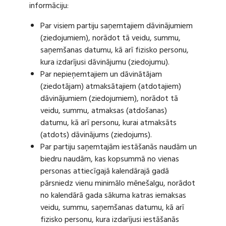
informāciju:
Par visiem partiju saņemtajiem dāvinājumiem
(ziedojumiem), norādot tā veidu, summu,
saņemšanas datumu, kā arī fizisko personu,
kura izdarījusi dāvinājumu (ziedojumu).
Par nepieņemtajiem un dāvinātājam
(ziedotājam) atmaksātajiem (atdotajiem)
dāvinājumiem (ziedojumiem), norādot tā
veidu, summu, atmaksas (atdošanas)
datumu, kā arī personu, kurai atmaksāts
(atdots) dāvinājums (ziedojums).
Par partiju saņemtajām iestāšanās naudām un
biedru naudām, kas kopsummā no vienas
personas attiecīgajā kalendārajā gadā
pārsniedz vienu minimālo mēnešalgu, norādot
no kalendārā gada sākuma katras iemaksas
veidu, summu, saņemšanas datumu, kā arī
fizisko personu, kura izdarījusi iestāšanās