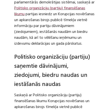
parlamentārās demokrātijas sistēmai, saskaņā ar
Politisko organizāciju (partiju) finansēšanas
likumu
partijas iesniedz un Korupcijas novēršanas
un apkarošanas birojs publicē tīmekļa vietnē
informāciju par partiju dāvinājumiem
(ziedojumiem), iestāšanās naudām un biedru
naudām, kā arī to vēlēšanu ieņēmumu un
izdevumu deklarācijas un gada pārskatus.
Politisko organizāciju (partiju)
saņemtie dāvinājumi,
ziedojumi, biedru naudas un
iestāšanās naudas
Saskaņā ar Politisko organizāciju (partiju)
finansēšanas likumu Korupcijas novēršanas un
apkarošanas birojs tīmekļa vietnē publicē