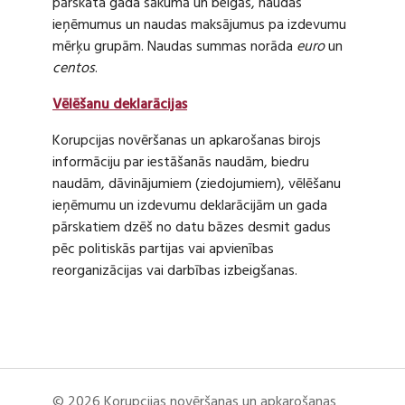
pārskata gada sākumā un beigās, naudas
ieņēmumus un naudas maksājumus pa izdevumu
mērķu grupām. Naudas summas norāda
euro
un
centos
.
Vēlēšanu deklarācijas
Korupcijas novēršanas un apkarošanas birojs
informāciju par iestāšanās naudām, biedru
naudām, dāvinājumiem (ziedojumiem), vēlēšanu
ieņēmumu un izdevumu deklarācijām un gada
pārskatiem dzēš no datu bāzes desmit gadus
pēc politiskās partijas vai apvienības
reorganizācijas vai darbības izbeigšanas.
© 2026 Korupcijas novēršanas un apkarošanas