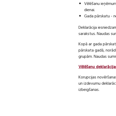
Vēlēšanu ieņēmumu
dienai.
Gada pārskatu - n
Deklarācija iesniedza
sarakstus. Naudas s
Kopā ar gada pārskatu
pārskata gadā, norā
grupām. Naudas sum
Vēlēšanu deklarācija
Korupcijas novēršana
un izdevumu deklarāci
izbeigšanas.