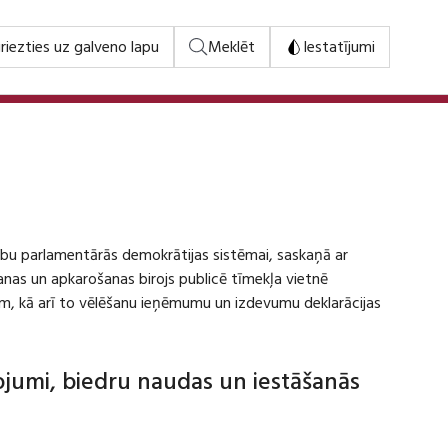
riezties uz galveno lapu
Meklēt
Iestatījumi
stību parlamentārās demokrātijas sistēmai, saskaņā ar
šanas un apkarošanas birojs publicē tīmekļa vietnē
m, kā arī to vēlēšanu ieņēmumu un izdevumu deklarācijas
dojumi, biedru naudas un iestāšanās