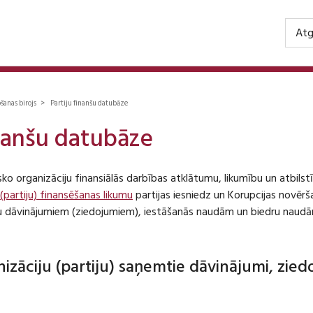
Atg
ošanas birojs > Partiju finanšu datubāze
inanšu datubāze
isko organizāciju finansiālās darbības atklātumu, likumību un atbil
 (partiju) finansēšanas likumu
partijas iesniedz un Korupcijas novēr
iju dāvinājumiem (ziedojumiem), iestāšanās naudām un biedru naudā
anizāciju (partiju) saņemtie dāvinājumi, zie