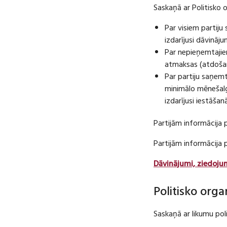
Saskaņā ar Politisko 
Par visiem partij
izdarījusi dāvināj
Par nepieņemtajie
atmaksas (atdošan
Par partiju saņem
minimālo mēnešalg
izdarījusi iestāša
Partijām informācija 
Partijām informācija
Dāvinājumi, ziedoju
Politisko orga
Saskaņā ar likumu pol