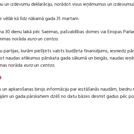
 un izdevumu deklarāciju, norādot visus ieņēmumus un izdevumus 
e vēlāk kā līdz nākamā gada 31. martam.
ma 30 dienu laikā pēc Saeimas, pašvaldības domes vai Eiropas Parl
ummas norāda
euro
un
centos
.
 partijas, kurām piešķirts valsts budžeta finansējums, iesniedz pā
dot naudas atlikumus pārskata gada sākumā un beigās, naudas i
mas norāda
euro
un
centos
.
s
s un apkarošanas birojs informāciju par iestāšanās naudām, bied
jām un gada pārskatiem dzēš no datu bāzes desmit gadus pēc politi