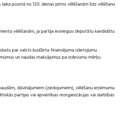
laika posmā no 120. dienas pirms vēlēšanām līdz vēlēšanu
amenta vēlēšanām, ja partija iesniegusi deputātu kandidātu
rskatu par valsts budžeta finansējuma izlietojumu
eņēmumus un naudas maksājumus pa izdevumu mērķu
ru naudām, dāvinājumiem (ziedojumiem), vēlēšanu ieņēmumu
skās partijas vai apvienības reorganizācijas vai darbības