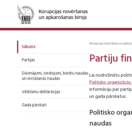
Korupcijas novēršanas un apkar
Sākums
Partiju f
Partijas
Dāvinājumi, ziedojumi, biedru naudas
Lai nodrošinātu polit
un iestāšanās naudas
Politisko organizāciju
informāciju par part
Vēlēšanu deklarācijas
un gada pārskatus.
Gada pārskati
Politisko org
naudas