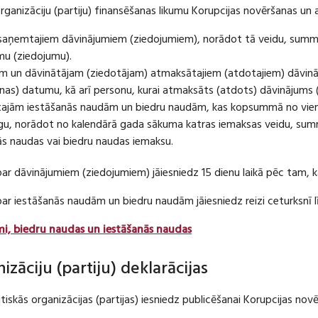
organizāciju (partiju) finansēšanas likumu Korupcijas novēršanas un 
u saņemtajiem dāvinājumiem (ziedojumiem), norādot tā veidu, summ
umu (ziedojumu).
m un dāvinātājam (ziedotājam) atmaksātajiem (atdotajiem) dāvin
as) datumu, kā arī personu, kurai atmaksāts (atdots) dāvinājums 
tajām iestāšanās naudām un biedru naudām, kas kopsummā no viena
u, norādot no kalendārā gada sākuma katras iemaksas veidu, summ
nās naudas vai biedru naudas iemaksu.
par dāvinājumiem (ziedojumiem) jāiesniedz 15 dienu laikā pēc tam,
 par iestāšanās naudām un biedru naudām jāiesniedz reizi ceturksn
mi, biedru naudas un iestāšanās naudas
nizāciju (partiju) deklarācijas
itiskās organizācijas (partijas) iesniedz publicēšanai Korupcijas no