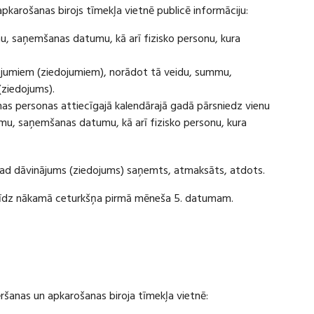
apkarošanas birojs tīmekļa vietnē publicē informāciju:
u, saņemšanas datumu, kā arī fizisko personu, kura
ājumiem (ziedojumiem), norādot tā veidu, summu,
(ziedojums).
s personas attiecīgajā kalendārajā gadā pārsniedz vienu
u, saņemšanas datumu, kā arī fizisko personu, kura
 kad dāvinājums (ziedojums) saņemts, atmaksāts, atdots.
ī līdz nākamā ceturkšņa pirmā mēneša 5. datumam.
vēršanas un apkarošanas biroja tīmekļa vietnē: