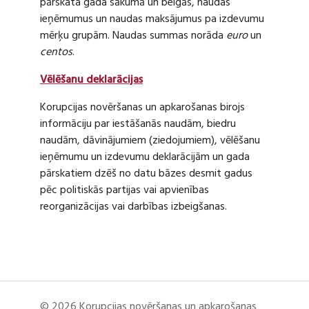
pārskata gada sākumā un beigās, naudas
ieņēmumus un naudas maksājumus pa izdevumu
mērķu grupām. Naudas summas norāda
euro
un
centos
.
Vēlēšanu deklarācijas
Korupcijas novēršanas un apkarošanas birojs
informāciju par iestāšanās naudām, biedru
naudām, dāvinājumiem (ziedojumiem), vēlēšanu
ieņēmumu un izdevumu deklarācijām un gada
pārskatiem dzēš no datu bāzes desmit gadus
pēc politiskās partijas vai apvienības
reorganizācijas vai darbības izbeigšanas.
© 2026 Korupcijas novēršanas un apkarošanas