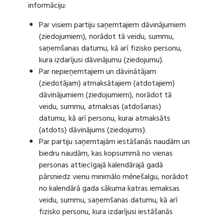
informāciju:
Par visiem partiju saņemtajiem dāvinājumiem
(ziedojumiem), norādot tā veidu, summu,
saņemšanas datumu, kā arī fizisko personu,
kura izdarījusi dāvinājumu (ziedojumu).
Par nepieņemtajiem un dāvinātājam
(ziedotājam) atmaksātajiem (atdotajiem)
dāvinājumiem (ziedojumiem), norādot tā
veidu, summu, atmaksas (atdošanas)
datumu, kā arī personu, kurai atmaksāts
(atdots) dāvinājums (ziedojums).
Par partiju saņemtajām iestāšanās naudām un
biedru naudām, kas kopsummā no vienas
personas attiecīgajā kalendārajā gadā
pārsniedz vienu minimālo mēnešalgu, norādot
no kalendārā gada sākuma katras iemaksas
veidu, summu, saņemšanas datumu, kā arī
fizisko personu, kura izdarījusi iestāšanās