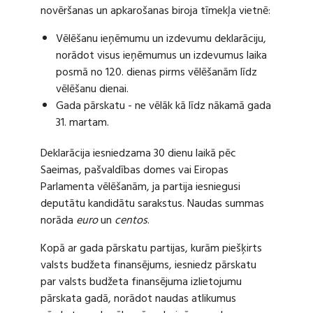
novēršanas un apkarošanas biroja tīmekļa vietnē:
Vēlēšanu ieņēmumu un izdevumu deklarāciju,
norādot visus ieņēmumus un izdevumus laika
posmā no 120. dienas pirms vēlēšanām līdz
vēlēšanu dienai.
Gada pārskatu - ne vēlāk kā līdz nākamā gada
31. martam.
Deklarācija iesniedzama 30 dienu laikā pēc
Saeimas, pašvaldības domes vai Eiropas
Parlamenta vēlēšanām, ja partija iesniegusi
deputātu kandidātu sarakstus. Naudas summas
norāda
euro
un
centos
.
Kopā ar gada pārskatu partijas, kurām piešķirts
valsts budžeta finansējums, iesniedz pārskatu
par valsts budžeta finansējuma izlietojumu
pārskata gadā, norādot naudas atlikumus