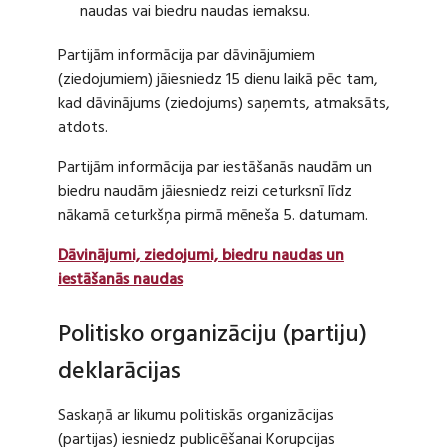
naudas vai biedru naudas iemaksu.
Partijām informācija par dāvinājumiem
(ziedojumiem) jāiesniedz 15 dienu laikā pēc tam,
kad dāvinājums (ziedojums) saņemts, atmaksāts,
atdots.
Partijām informācija par iestāšanās naudām un
biedru naudām jāiesniedz reizi ceturksnī līdz
nākamā ceturkšņa pirmā mēneša 5. datumam.
Dāvinājumi, ziedojumi, biedru naudas un
iestāšanās naudas
Politisko organizāciju (partiju)
deklarācijas
Saskaņā ar likumu politiskās organizācijas
(partijas) iesniedz publicēšanai Korupcijas