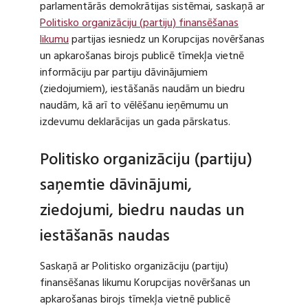
parlamentārās demokrātijas sistēmai, saskaņā ar
Politisko organizāciju (partiju) finansēšanas
likumu
partijas iesniedz un Korupcijas novēršanas
un apkarošanas birojs publicē tīmekļa vietnē
informāciju par partiju dāvinājumiem
(ziedojumiem), iestāšanās naudām un biedru
naudām, kā arī to vēlēšanu ieņēmumu un
izdevumu deklarācijas un gada pārskatus.
Politisko organizāciju (partiju)
saņemtie dāvinājumi,
ziedojumi, biedru naudas un
iestāšanās naudas
Saskaņā ar Politisko organizāciju (partiju)
finansēšanas likumu Korupcijas novēršanas un
apkarošanas birojs tīmekļa vietnē publicē