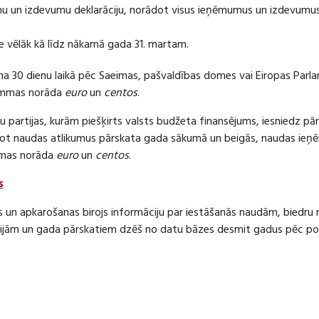
 un izdevumu deklarāciju, norādot visus ieņēmumus un izdevumus 
e vēlāk kā līdz nākamā gada 31. martam.
ma 30 dienu laikā pēc Saeimas, pašvaldības domes vai Eiropas Parl
ummas norāda
euro
un
centos
.
 partijas, kurām piešķirts valsts budžeta finansējums, iesniedz pā
dot naudas atlikumus pārskata gada sākumā un beigās, naudas i
mas norāda
euro
un
centos
.
s
s un apkarošanas birojs informāciju par iestāšanās naudām, bied
jām un gada pārskatiem dzēš no datu bāzes desmit gadus pēc politi