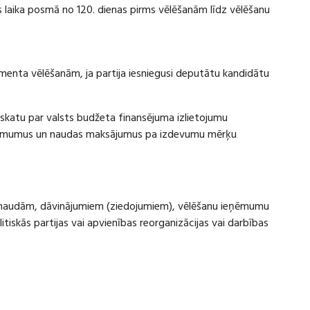
laika posmā no 120. dienas pirms vēlēšanām līdz vēlēšanu
amenta vēlēšanām, ja partija iesniegusi deputātu kandidātu
rskatu par valsts budžeta finansējuma izlietojumu
eņēmumus un naudas maksājumus pa izdevumu mērķu
ru naudām, dāvinājumiem (ziedojumiem), vēlēšanu ieņēmumu
skās partijas vai apvienības reorganizācijas vai darbības