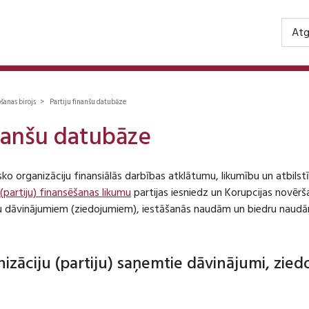
Atg
ošanas birojs > Partiju finanšu datubāze
inanšu datubāze
isko organizāciju finansiālās darbības atklātumu, likumību un atbil
 (partiju) finansēšanas likumu
partijas iesniedz un Korupcijas novēr
iju dāvinājumiem (ziedojumiem), iestāšanās naudām un biedru naudā
anizāciju (partiju) saņemtie dāvinājumi, zie