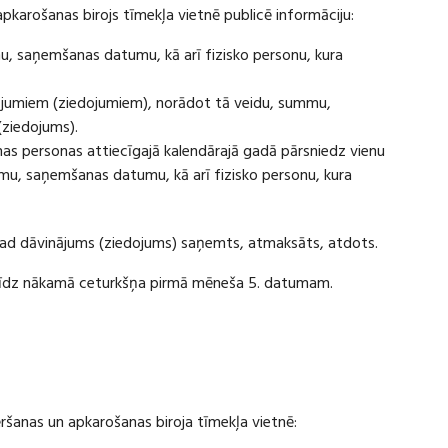
apkarošanas birojs tīmekļa vietnē publicē informāciju:
u, saņemšanas datumu, kā arī fizisko personu, kura
ājumiem (ziedojumiem), norādot tā veidu, summu,
(ziedojums).
s personas attiecīgajā kalendārajā gadā pārsniedz vienu
u, saņemšanas datumu, kā arī fizisko personu, kura
 kad dāvinājums (ziedojums) saņemts, atmaksāts, atdots.
ī līdz nākamā ceturkšņa pirmā mēneša 5. datumam.
vēršanas un apkarošanas biroja tīmekļa vietnē: