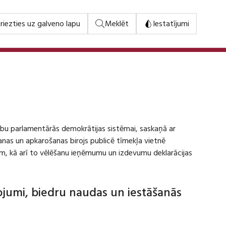
riezties uz galveno lapu
Meklēt
Iestatījumi
stību parlamentārās demokrātijas sistēmai, saskaņā ar
šanas un apkarošanas birojs publicē tīmekļa vietnē
m, kā arī to vēlēšanu ieņēmumu un izdevumu deklarācijas
dojumi, biedru naudas un iestāšanās