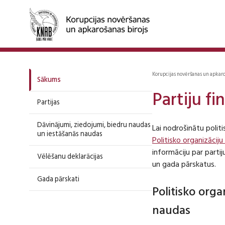
Korupcijas novēršanas un apkar
Sākums
Partiju f
Partijas
Dāvinājumi, ziedojumi, biedru naudas
Lai nodrošinātu polit
un iestāšanās naudas
Politisko organizāciju
informāciju par part
Vēlēšanu deklarācijas
un gada pārskatus.
Gada pārskati
Politisko org
naudas