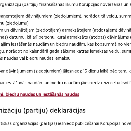
organizāciju (partiju) finansēšanas likumu Korupcijas novēršanas un 
u saņemtajiem dāvinājumiem (ziedojumiem), norādot tā veidu, summ
umu (ziedojumu).
m un dāvinātājam (ziedotājam) atmaksātajiem (atdotajiem) dāvin
as) datumu, kā arī personu, kurai atmaksāts (atdots) dāvinājums 
tajām iestāšanās naudām un biedru naudām, kas kopsummā no viena
u, norādot no kalendārā gada sākuma katras iemaksas veidu, summ
nās naudas vai biedru naudas iemaksu.
par dāvinājumiem (ziedojumiem) jāiesniedz 15 dienu laikā pēc tam,
 par iestāšanās naudām un biedru naudām jāiesniedz reizi ceturksn
mi, biedru naudas un iestāšanās naudas
nizāciju (partiju) deklarācijas
itiskās organizācijas (partijas) iesniedz publicēšanai Korupcijas no