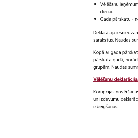
Vēlēšanu ieņēmumu
dienai.
Gada pārskatu - n
Deklarācija iesniedza
sarakstus. Naudas s
Kopā ar gada pārskatu
pārskata gadā, norā
grupām. Naudas sum
Vēlēšanu deklarācija
Korupcijas novēršana
un izdevumu deklarāci
izbeigšanas.