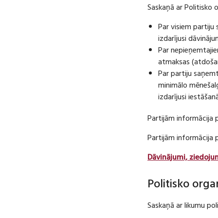
Saskaņā ar Politisko 
Par visiem partij
izdarījusi dāvināj
Par nepieņemtajie
atmaksas (atdošan
Par partiju saņem
minimālo mēnešalg
izdarījusi iestāša
Partijām informācija 
Partijām informācija
Dāvinājumi, ziedoju
Politisko orga
Saskaņā ar likumu pol