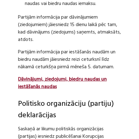
naudas vai biedru naudas iemaksu.
Partijām informācija par dāvinājumiem
(ziedojumiem) jāiesniedz 15 dienu laikā pēc tam,
kad dāvinājums (ziedojums) saņemts, atmaksāts,
atdots.
Partijām informācija par iestāšanās naudām un
biedru naudām jāiesniedz reizi ceturksnī līdz
nākamā ceturkšņa pirmā mēneša 5. datumam.
Dāvinājumi, ziedojumi, biedru naudas un
iestāšanās naudas
Politisko organizāciju (partiju)
deklarācijas
Saskaņā ar likumu politiskās organizācijas
(partijas) iesniedz publicēšanai Korupcijas