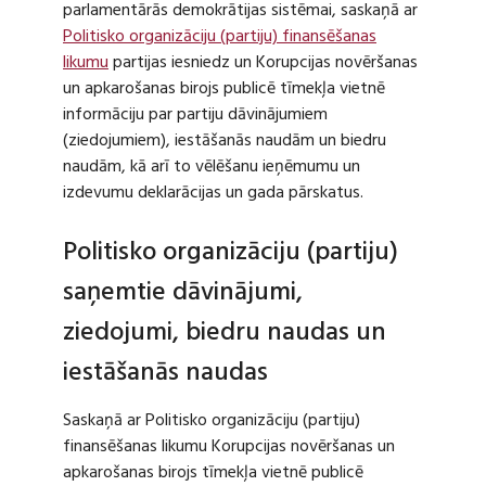
parlamentārās demokrātijas sistēmai, saskaņā ar
Politisko organizāciju (partiju) finansēšanas
likumu
partijas iesniedz un Korupcijas novēršanas
un apkarošanas birojs publicē tīmekļa vietnē
informāciju par partiju dāvinājumiem
(ziedojumiem), iestāšanās naudām un biedru
naudām, kā arī to vēlēšanu ieņēmumu un
izdevumu deklarācijas un gada pārskatus.
Politisko organizāciju (partiju)
saņemtie dāvinājumi,
ziedojumi, biedru naudas un
iestāšanās naudas
Saskaņā ar Politisko organizāciju (partiju)
finansēšanas likumu Korupcijas novēršanas un
apkarošanas birojs tīmekļa vietnē publicē