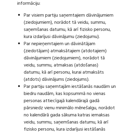
informāciju:
Par visiem partiju saņemtajiem dāvinājumiem
(ziedojumiem), norādot tā veidu, summu,
saņemšanas datumu, kā arī fizisko personu,
kura izdarījusi dāvinājumu (ziedojumu).
Par nepieņemtajiem un dāvinātājam
(ziedotājam) atmaksātajiem (atdotajiem)
dāvinājumiem (ziedojumiem), norādot tā
veidu, summu, atmaksas (atdošanas)
datumu, kā arī personu, kurai atmaksāts
(atdots) dāvinājums (ziedojums).
Par partiju saņemtajām iestāšanās naudām un
biedru naudām, kas kopsummā no vienas
personas attiecīgajā kalendārajā gadā
pārsniedz vienu minimālo mēnešalgu, norādot
no kalendārā gada sākuma katras iemaksas
veidu, summu, saņemšanas datumu, kā arī
fizisko personu, kura izdarījusi iestāšanās