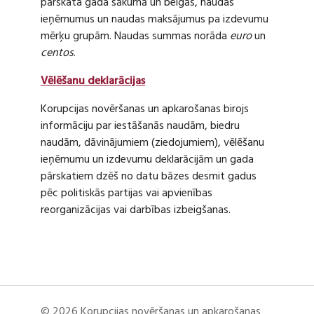
pārskata gada sākumā un beigās, naudas
ieņēmumus un naudas maksājumus pa izdevumu
mērķu grupām. Naudas summas norāda
euro
un
centos
.
Vēlēšanu deklarācijas
Korupcijas novēršanas un apkarošanas birojs
informāciju par iestāšanās naudām, biedru
naudām, dāvinājumiem (ziedojumiem), vēlēšanu
ieņēmumu un izdevumu deklarācijām un gada
pārskatiem dzēš no datu bāzes desmit gadus
pēc politiskās partijas vai apvienības
reorganizācijas vai darbības izbeigšanas.
© 2026 Korupcijas novēršanas un apkarošanas