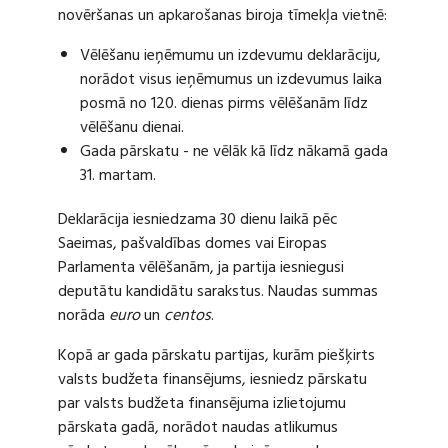
novēršanas un apkarošanas biroja tīmekļa vietnē:
Vēlēšanu ieņēmumu un izdevumu deklarāciju,
norādot visus ieņēmumus un izdevumus laika
posmā no 120. dienas pirms vēlēšanām līdz
vēlēšanu dienai.
Gada pārskatu - ne vēlāk kā līdz nākamā gada
31. martam.
Deklarācija iesniedzama 30 dienu laikā pēc
Saeimas, pašvaldības domes vai Eiropas
Parlamenta vēlēšanām, ja partija iesniegusi
deputātu kandidātu sarakstus. Naudas summas
norāda
euro
un
centos
.
Kopā ar gada pārskatu partijas, kurām piešķirts
valsts budžeta finansējums, iesniedz pārskatu
par valsts budžeta finansējuma izlietojumu
pārskata gadā, norādot naudas atlikumus