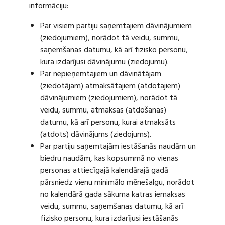
informāciju:
Par visiem partiju saņemtajiem dāvinājumiem
(ziedojumiem), norādot tā veidu, summu,
saņemšanas datumu, kā arī fizisko personu,
kura izdarījusi dāvinājumu (ziedojumu).
Par nepieņemtajiem un dāvinātājam
(ziedotājam) atmaksātajiem (atdotajiem)
dāvinājumiem (ziedojumiem), norādot tā
veidu, summu, atmaksas (atdošanas)
datumu, kā arī personu, kurai atmaksāts
(atdots) dāvinājums (ziedojums).
Par partiju saņemtajām iestāšanās naudām un
biedru naudām, kas kopsummā no vienas
personas attiecīgajā kalendārajā gadā
pārsniedz vienu minimālo mēnešalgu, norādot
no kalendārā gada sākuma katras iemaksas
veidu, summu, saņemšanas datumu, kā arī
fizisko personu, kura izdarījusi iestāšanās