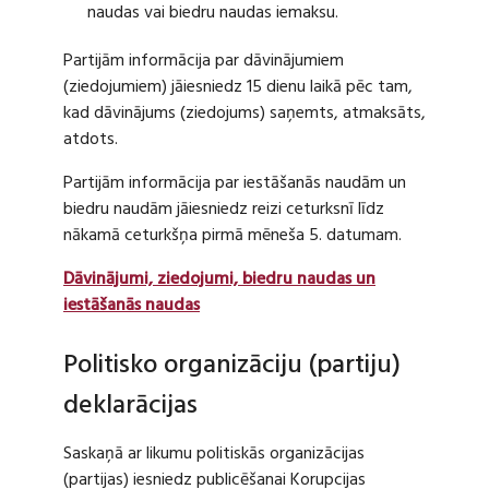
naudas vai biedru naudas iemaksu.
Partijām informācija par dāvinājumiem
(ziedojumiem) jāiesniedz 15 dienu laikā pēc tam,
kad dāvinājums (ziedojums) saņemts, atmaksāts,
atdots.
Partijām informācija par iestāšanās naudām un
biedru naudām jāiesniedz reizi ceturksnī līdz
nākamā ceturkšņa pirmā mēneša 5. datumam.
Dāvinājumi, ziedojumi, biedru naudas un
iestāšanās naudas
Politisko organizāciju (partiju)
deklarācijas
Saskaņā ar likumu politiskās organizācijas
(partijas) iesniedz publicēšanai Korupcijas