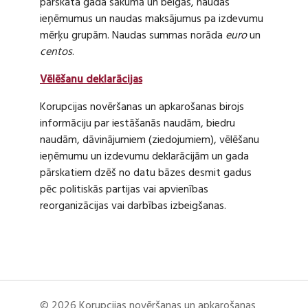
pārskata gada sākumā un beigās, naudas
ieņēmumus un naudas maksājumus pa izdevumu
mērķu grupām. Naudas summas norāda
euro
un
centos
.
Vēlēšanu deklarācijas
Korupcijas novēršanas un apkarošanas birojs
informāciju par iestāšanās naudām, biedru
naudām, dāvinājumiem (ziedojumiem), vēlēšanu
ieņēmumu un izdevumu deklarācijām un gada
pārskatiem dzēš no datu bāzes desmit gadus
pēc politiskās partijas vai apvienības
reorganizācijas vai darbības izbeigšanas.
© 2026 Korupcijas novēršanas un apkarošanas