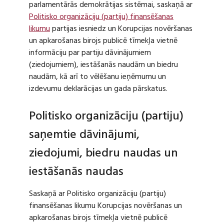
parlamentārās demokrātijas sistēmai, saskaņā ar
Politisko organizāciju (partiju) finansēšanas
likumu
partijas iesniedz un Korupcijas novēršanas
un apkarošanas birojs publicē tīmekļa vietnē
informāciju par partiju dāvinājumiem
(ziedojumiem), iestāšanās naudām un biedru
naudām, kā arī to vēlēšanu ieņēmumu un
izdevumu deklarācijas un gada pārskatus.
Politisko organizāciju (partiju)
saņemtie dāvinājumi,
ziedojumi, biedru naudas un
iestāšanās naudas
Saskaņā ar Politisko organizāciju (partiju)
finansēšanas likumu Korupcijas novēršanas un
apkarošanas birojs tīmekļa vietnē publicē