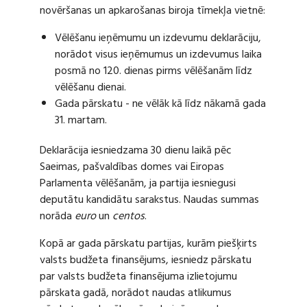
novēršanas un apkarošanas biroja tīmekļa vietnē:
Vēlēšanu ieņēmumu un izdevumu deklarāciju,
norādot visus ieņēmumus un izdevumus laika
posmā no 120. dienas pirms vēlēšanām līdz
vēlēšanu dienai.
Gada pārskatu - ne vēlāk kā līdz nākamā gada
31. martam.
Deklarācija iesniedzama 30 dienu laikā pēc
Saeimas, pašvaldības domes vai Eiropas
Parlamenta vēlēšanām, ja partija iesniegusi
deputātu kandidātu sarakstus. Naudas summas
norāda
euro
un
centos
.
Kopā ar gada pārskatu partijas, kurām piešķirts
valsts budžeta finansējums, iesniedz pārskatu
par valsts budžeta finansējuma izlietojumu
pārskata gadā, norādot naudas atlikumus