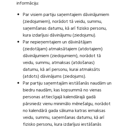
informāciju:
Par visiem partiju saņemtajiem dāvinājumiem
(ziedojumiem), norādot tā veidu, summu,
saņemšanas datumu, kā arī fizisko personu,
kura izdarījusi dāvinājumu (ziedojumu).
Par nepieņemtajiem un dāvinātājam
(ziedotājam) atmaksātajiem (atdotajiem)
dāvinājumiem (ziedojumiem), norādot tā
veidu, summu, atmaksas (atdošanas)
datumu, kā arī personu, kurai atmaksāts
(atdots) dāvinājums (ziedojums).
Par partiju saņemtajām iestāšanās naudām un
biedru naudām, kas kopsummā no vienas
personas attiecīgajā kalendārajā gadā
pārsniedz vienu minimālo mēnešalgu, norādot
no kalendārā gada sākuma katras iemaksas
veidu, summu, saņemšanas datumu, kā arī
fizisko personu, kura izdarījusi iestāšanās