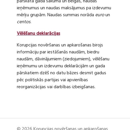
pārskata gada sākumā un beigās, naudas
ieņēmumus un naudas maksājumus pa izdevumu
mērķu grupām. Naudas summas norāda
euro
un
centos
.
Vēlēšanu deklarācijas
Korupcijas novēršanas un apkarošanas birojs
informāciju par iestāšanās naudām, biedru
naudām, dāvinājumiem (ziedojumiem), vēlēšanu
ieņēmumu un izdevumu deklarācijām un gada
pārskatiem dzēš no datu bāzes desmit gadus
pēc politiskās partijas vai apvienības
reorganizācijas vai darbības izbeigšanas.
© 2026 Korupcijas novēršanas un apkarošanas