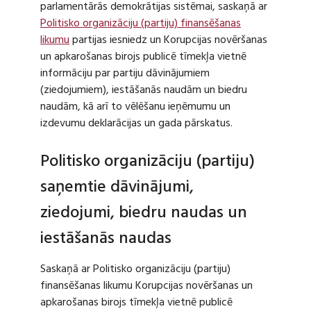
parlamentārās demokrātijas sistēmai, saskaņā ar
Politisko organizāciju (partiju) finansēšanas
likumu
partijas iesniedz un Korupcijas novēršanas
un apkarošanas birojs publicē tīmekļa vietnē
informāciju par partiju dāvinājumiem
(ziedojumiem), iestāšanās naudām un biedru
naudām, kā arī to vēlēšanu ieņēmumu un
izdevumu deklarācijas un gada pārskatus.
Politisko organizāciju (partiju)
saņemtie dāvinājumi,
ziedojumi, biedru naudas un
iestāšanās naudas
Saskaņā ar Politisko organizāciju (partiju)
finansēšanas likumu Korupcijas novēršanas un
apkarošanas birojs tīmekļa vietnē publicē