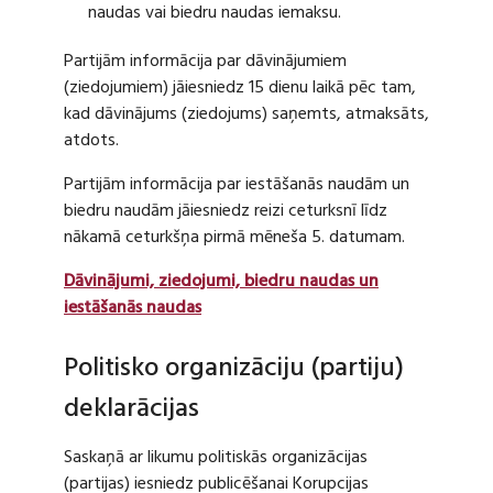
naudas vai biedru naudas iemaksu.
Partijām informācija par dāvinājumiem
(ziedojumiem) jāiesniedz 15 dienu laikā pēc tam,
kad dāvinājums (ziedojums) saņemts, atmaksāts,
atdots.
Partijām informācija par iestāšanās naudām un
biedru naudām jāiesniedz reizi ceturksnī līdz
nākamā ceturkšņa pirmā mēneša 5. datumam.
Dāvinājumi, ziedojumi, biedru naudas un
iestāšanās naudas
Politisko organizāciju (partiju)
deklarācijas
Saskaņā ar likumu politiskās organizācijas
(partijas) iesniedz publicēšanai Korupcijas