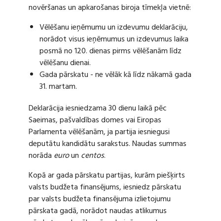
novēršanas un apkarošanas biroja tīmekļa vietnē:
Vēlēšanu ieņēmumu un izdevumu deklarāciju,
norādot visus ieņēmumus un izdevumus laika
posmā no 120. dienas pirms vēlēšanām līdz
vēlēšanu dienai.
Gada pārskatu - ne vēlāk kā līdz nākamā gada
31. martam.
Deklarācija iesniedzama 30 dienu laikā pēc
Saeimas, pašvaldības domes vai Eiropas
Parlamenta vēlēšanām, ja partija iesniegusi
deputātu kandidātu sarakstus. Naudas summas
norāda
euro
un
centos
.
Kopā ar gada pārskatu partijas, kurām piešķirts
valsts budžeta finansējums, iesniedz pārskatu
par valsts budžeta finansējuma izlietojumu
pārskata gadā, norādot naudas atlikumus