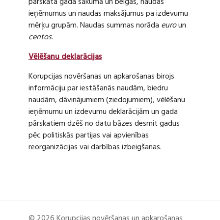
pārskata gada sākumā un beigās, naudas
ieņēmumus un naudas maksājumus pa izdevumu
mērķu grupām. Naudas summas norāda
euro
un
centos
.
Vēlēšanu deklarācijas
Korupcijas novēršanas un apkarošanas birojs
informāciju par iestāšanās naudām, biedru
naudām, dāvinājumiem (ziedojumiem), vēlēšanu
ieņēmumu un izdevumu deklarācijām un gada
pārskatiem dzēš no datu bāzes desmit gadus
pēc politiskās partijas vai apvienības
reorganizācijas vai darbības izbeigšanas.
© 2026 Korupcijas novēršanas un apkarošanas