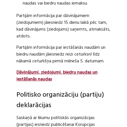
naudas vai biedru naudas iemaksu.
Partijām informācija par dāvinājumiem
(ziedojumiem) jāiesniedz 15 dienu laikā pēc tam,
kad dāvinājums (ziedojums) saņemts, atmaksāts,
atdots.
Partijām informācija par iestāšanās naudām un
biedru naudām jāiesniedz reizi ceturksnī līdz
nākamā ceturkšņa pirmā mēneša 5. datumam.
Dāvinājumi, ziedojumi, biedru naudas un
iestāšanās naudas
Politisko organizāciju (partiju)
deklarācijas
Saskaņā ar likumu politiskās organizācijas
(partijas) iesniedz publicēšanai Korupcijas