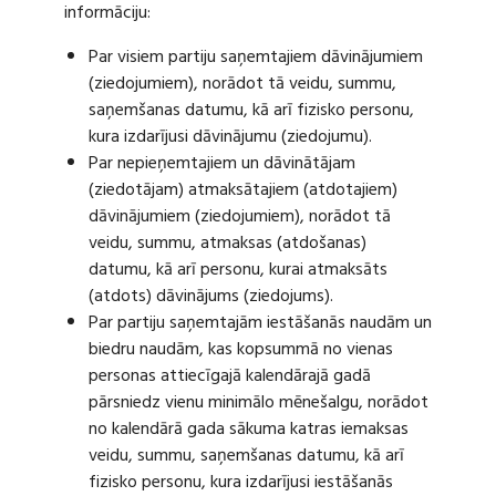
informāciju:
Par visiem partiju saņemtajiem dāvinājumiem
(ziedojumiem), norādot tā veidu, summu,
saņemšanas datumu, kā arī fizisko personu,
kura izdarījusi dāvinājumu (ziedojumu).
Par nepieņemtajiem un dāvinātājam
(ziedotājam) atmaksātajiem (atdotajiem)
dāvinājumiem (ziedojumiem), norādot tā
veidu, summu, atmaksas (atdošanas)
datumu, kā arī personu, kurai atmaksāts
(atdots) dāvinājums (ziedojums).
Par partiju saņemtajām iestāšanās naudām un
biedru naudām, kas kopsummā no vienas
personas attiecīgajā kalendārajā gadā
pārsniedz vienu minimālo mēnešalgu, norādot
no kalendārā gada sākuma katras iemaksas
veidu, summu, saņemšanas datumu, kā arī
fizisko personu, kura izdarījusi iestāšanās