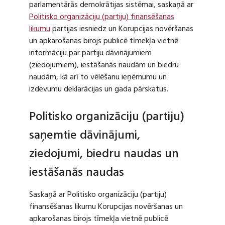
parlamentārās demokrātijas sistēmai, saskaņā ar
Politisko organizāciju (partiju) finansēšanas
likumu
partijas iesniedz un Korupcijas novēršanas
un apkarošanas birojs publicē tīmekļa vietnē
informāciju par partiju dāvinājumiem
(ziedojumiem), iestāšanās naudām un biedru
naudām, kā arī to vēlēšanu ieņēmumu un
izdevumu deklarācijas un gada pārskatus.
Politisko organizāciju (partiju)
saņemtie dāvinājumi,
ziedojumi, biedru naudas un
iestāšanās naudas
Saskaņā ar Politisko organizāciju (partiju)
finansēšanas likumu Korupcijas novēršanas un
apkarošanas birojs tīmekļa vietnē publicē