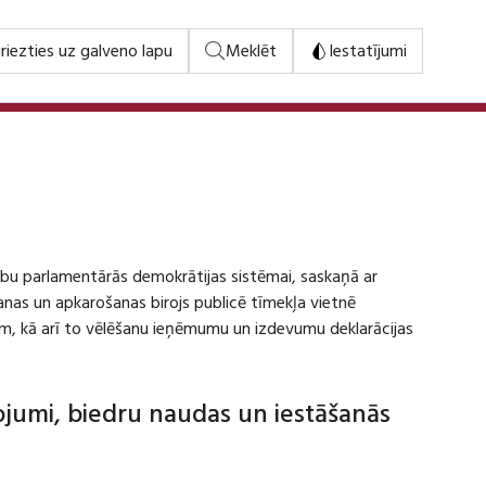
riezties uz galveno lapu
Meklēt
Iestatījumi
stību parlamentārās demokrātijas sistēmai, saskaņā ar
šanas un apkarošanas birojs publicē tīmekļa vietnē
m, kā arī to vēlēšanu ieņēmumu un izdevumu deklarācijas
dojumi, biedru naudas un iestāšanās