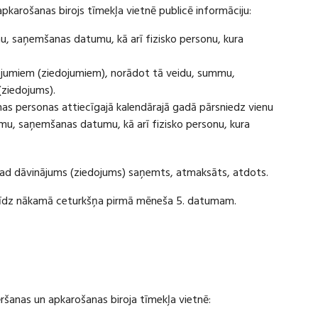
apkarošanas birojs tīmekļa vietnē publicē informāciju:
u, saņemšanas datumu, kā arī fizisko personu, kura
ājumiem (ziedojumiem), norādot tā veidu, summu,
(ziedojums).
s personas attiecīgajā kalendārajā gadā pārsniedz vienu
u, saņemšanas datumu, kā arī fizisko personu, kura
 kad dāvinājums (ziedojums) saņemts, atmaksāts, atdots.
ī līdz nākamā ceturkšņa pirmā mēneša 5. datumam.
vēršanas un apkarošanas biroja tīmekļa vietnē: