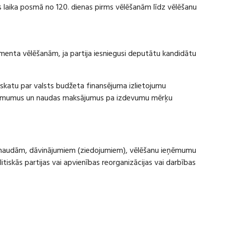
laika posmā no 120. dienas pirms vēlēšanām līdz vēlēšanu
amenta vēlēšanām, ja partija iesniegusi deputātu kandidātu
rskatu par valsts budžeta finansējuma izlietojumu
eņēmumus un naudas maksājumus pa izdevumu mērķu
ru naudām, dāvinājumiem (ziedojumiem), vēlēšanu ieņēmumu
skās partijas vai apvienības reorganizācijas vai darbības