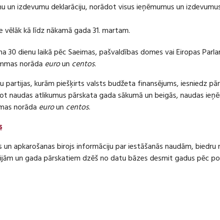
 un izdevumu deklarāciju, norādot visus ieņēmumus un izdevumus 
e vēlāk kā līdz nākamā gada 31. martam.
ma 30 dienu laikā pēc Saeimas, pašvaldības domes vai Eiropas Parl
ummas norāda
euro
un
centos
.
 partijas, kurām piešķirts valsts budžeta finansējums, iesniedz pā
dot naudas atlikumus pārskata gada sākumā un beigās, naudas i
mas norāda
euro
un
centos
.
s
s un apkarošanas birojs informāciju par iestāšanās naudām, bied
jām un gada pārskatiem dzēš no datu bāzes desmit gadus pēc politi