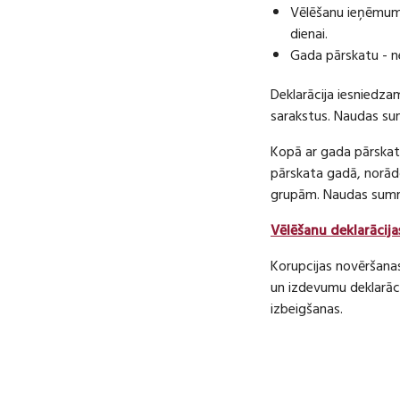
Vēlēšanu ieņēmumu
dienai.
Gada pārskatu - n
Deklarācija iesniedza
sarakstus. Naudas s
Kopā ar gada pārskatu
pārskata gadā, norā
grupām. Naudas sum
Vēlēšanu deklarācija
Korupcijas novēršana
un izdevumu deklarāci
izbeigšanas.