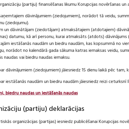
organizāciju (partiju) finansēšanas likumu Korupcijas novēršanas un 
u saņemtajiem dāvinājumiem (ziedojumiem), norādot tā veidu, summ
umu (ziedojumu).
m un dāvinātājam (ziedotājam) atmaksātajiem (atdotajiem) dāvin
as) datumu, kā arī personu, kurai atmaksāts (atdots) dāvinājums 
tajām iestāšanās naudām un biedru naudām, kas kopsummā no viena
u, norādot no kalendārā gada sākuma katras iemaksas veidu, summ
nās naudas vai biedru naudas iemaksu.
par dāvinājumiem (ziedojumiem) jāiesniedz 15 dienu laikā pēc tam,
 par iestāšanās naudām un biedru naudām jāiesniedz reizi ceturksn
mi, biedru naudas un iestāšanās naudas
nizāciju (partiju) deklarācijas
itiskās organizācijas (partijas) iesniedz publicēšanai Korupcijas no