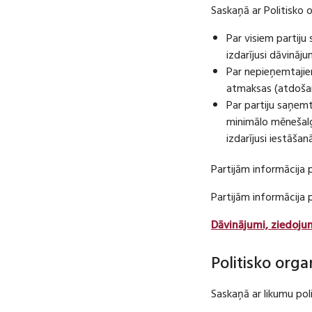
Saskaņā ar Politisko 
Par visiem partij
izdarījusi dāvināj
Par nepieņemtajie
atmaksas (atdošan
Par partiju saņem
minimālo mēnešalg
izdarījusi iestāša
Partijām informācija 
Partijām informācija
Dāvinājumi, ziedoju
Politisko orga
Saskaņā ar likumu pol