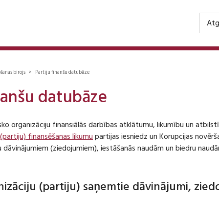
Atg
ošanas birojs > Partiju finanšu datubāze
inanšu datubāze
isko organizāciju finansiālās darbības atklātumu, likumību un atbil
 (partiju) finansēšanas likumu
partijas iesniedz un Korupcijas novēr
iju dāvinājumiem (ziedojumiem), iestāšanās naudām un biedru naudā
anizāciju (partiju) saņemtie dāvinājumi, zie