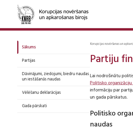
Korupcijas novēršanas un apkar
Sākums
Partiju f
Partijas
Dāvinājumi, ziedojumi, biedru naudas
Lai nodrošinātu polit
un iestāšanās naudas
Politisko organizāciju
informāciju par part
Vēlēšanu deklarācijas
un gada pārskatus.
Gada pārskati
Politisko org
naudas