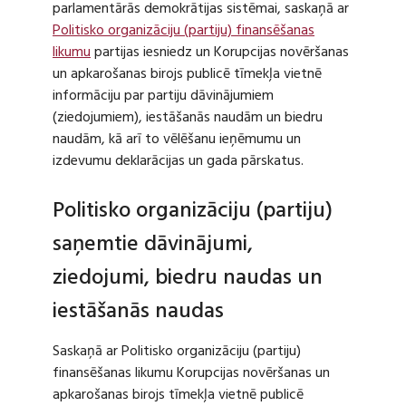
parlamentārās demokrātijas sistēmai, saskaņā ar
Politisko organizāciju (partiju) finansēšanas
likumu
partijas iesniedz un Korupcijas novēršanas
un apkarošanas birojs publicē tīmekļa vietnē
informāciju par partiju dāvinājumiem
(ziedojumiem), iestāšanās naudām un biedru
naudām, kā arī to vēlēšanu ieņēmumu un
izdevumu deklarācijas un gada pārskatus.
Politisko organizāciju (partiju)
saņemtie dāvinājumi,
ziedojumi, biedru naudas un
iestāšanās naudas
Saskaņā ar Politisko organizāciju (partiju)
finansēšanas likumu Korupcijas novēršanas un
apkarošanas birojs tīmekļa vietnē publicē