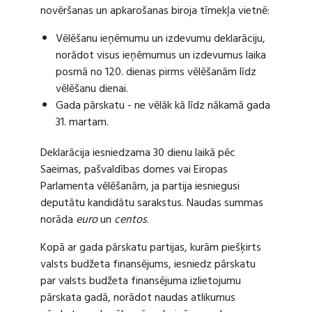
novēršanas un apkarošanas biroja tīmekļa vietnē:
Vēlēšanu ieņēmumu un izdevumu deklarāciju,
norādot visus ieņēmumus un izdevumus laika
posmā no 120. dienas pirms vēlēšanām līdz
vēlēšanu dienai.
Gada pārskatu - ne vēlāk kā līdz nākamā gada
31. martam.
Deklarācija iesniedzama 30 dienu laikā pēc
Saeimas, pašvaldības domes vai Eiropas
Parlamenta vēlēšanām, ja partija iesniegusi
deputātu kandidātu sarakstus. Naudas summas
norāda
euro
un
centos
.
Kopā ar gada pārskatu partijas, kurām piešķirts
valsts budžeta finansējums, iesniedz pārskatu
par valsts budžeta finansējuma izlietojumu
pārskata gadā, norādot naudas atlikumus