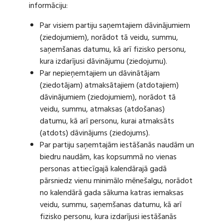
informāciju:
Par visiem partiju saņemtajiem dāvinājumiem
(ziedojumiem), norādot tā veidu, summu,
saņemšanas datumu, kā arī fizisko personu,
kura izdarījusi dāvinājumu (ziedojumu).
Par nepieņemtajiem un dāvinātājam
(ziedotājam) atmaksātajiem (atdotajiem)
dāvinājumiem (ziedojumiem), norādot tā
veidu, summu, atmaksas (atdošanas)
datumu, kā arī personu, kurai atmaksāts
(atdots) dāvinājums (ziedojums).
Par partiju saņemtajām iestāšanās naudām un
biedru naudām, kas kopsummā no vienas
personas attiecīgajā kalendārajā gadā
pārsniedz vienu minimālo mēnešalgu, norādot
no kalendārā gada sākuma katras iemaksas
veidu, summu, saņemšanas datumu, kā arī
fizisko personu, kura izdarījusi iestāšanās