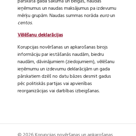
pārskata gada sākumā un beigās, naudas
ieņēmumus un naudas maksājumus pa izdevumu
mērķu grupām. Naudas summas norāda
euro
un
centos
.
Vēlēšanu deklarācijas
Korupcijas novēršanas un apkarošanas birojs
informāciju par iestāšanās naudām, biedru
naudām, dāvinājumiem (ziedojumiem), vēlēšanu
ieņēmumu un izdevumu deklarācijām un gada
pārskatiem dzēš no datu bāzes desmit gadus
pēc politiskās partijas vai apvienības
reorganizācijas vai darbības izbeigšanas.
© 2026 Korupcijas novēršanas un apkarošanas