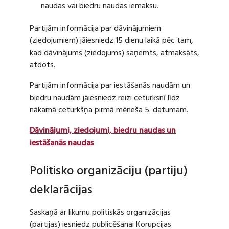
naudas vai biedru naudas iemaksu.
Partijām informācija par dāvinājumiem
(ziedojumiem) jāiesniedz 15 dienu laikā pēc tam,
kad dāvinājums (ziedojums) saņemts, atmaksāts,
atdots.
Partijām informācija par iestāšanās naudām un
biedru naudām jāiesniedz reizi ceturksnī līdz
nākamā ceturkšņa pirmā mēneša 5. datumam.
Dāvinājumi, ziedojumi, biedru naudas un
iestāšanās naudas
Politisko organizāciju (partiju)
deklarācijas
Saskaņā ar likumu politiskās organizācijas
(partijas) iesniedz publicēšanai Korupcijas