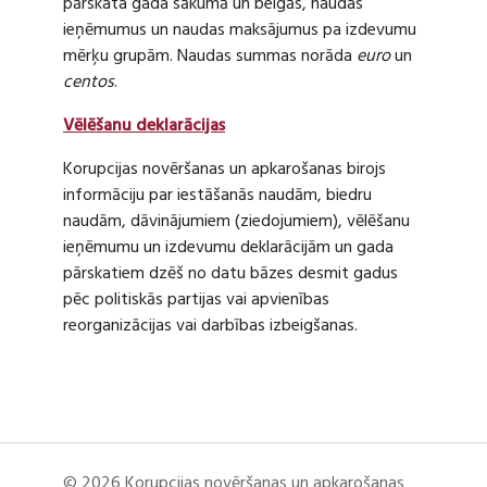
pārskata gada sākumā un beigās, naudas
ieņēmumus un naudas maksājumus pa izdevumu
mērķu grupām. Naudas summas norāda
euro
un
centos
.
Vēlēšanu deklarācijas
Korupcijas novēršanas un apkarošanas birojs
informāciju par iestāšanās naudām, biedru
naudām, dāvinājumiem (ziedojumiem), vēlēšanu
ieņēmumu un izdevumu deklarācijām un gada
pārskatiem dzēš no datu bāzes desmit gadus
pēc politiskās partijas vai apvienības
reorganizācijas vai darbības izbeigšanas.
© 2026 Korupcijas novēršanas un apkarošanas