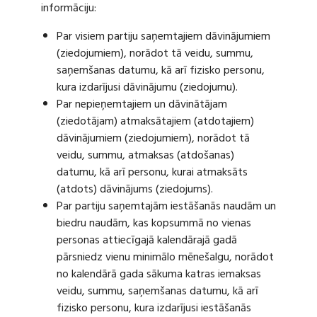
informāciju:
Par visiem partiju saņemtajiem dāvinājumiem
(ziedojumiem), norādot tā veidu, summu,
saņemšanas datumu, kā arī fizisko personu,
kura izdarījusi dāvinājumu (ziedojumu).
Par nepieņemtajiem un dāvinātājam
(ziedotājam) atmaksātajiem (atdotajiem)
dāvinājumiem (ziedojumiem), norādot tā
veidu, summu, atmaksas (atdošanas)
datumu, kā arī personu, kurai atmaksāts
(atdots) dāvinājums (ziedojums).
Par partiju saņemtajām iestāšanās naudām un
biedru naudām, kas kopsummā no vienas
personas attiecīgajā kalendārajā gadā
pārsniedz vienu minimālo mēnešalgu, norādot
no kalendārā gada sākuma katras iemaksas
veidu, summu, saņemšanas datumu, kā arī
fizisko personu, kura izdarījusi iestāšanās