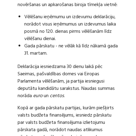
novēršanas un apkarošanas biroja tīmekļa vietnē:
Vēlēšanu ieņēmumu un izdevumu deklarāciju,
norādot visus ieņēmumus un izdevumus laika
posmā no 120. dienas pirms vēlēšanām līdz
vēlēšanu dienai.
Gada pārskatu - ne vēlāk kā līdz nākamā gada
31. martam.
Deklarācija iesniedzama 30 dienu laikā pēc
Saeimas, pašvaldības domes vai Eiropas
Parlamenta vēlēšanām, ja partija iesniegusi
deputātu kandidātu sarakstus. Naudas summas
norāda
euro
un
centos
.
Kopā ar gada pārskatu partijas, kurām piešķirts
valsts budžeta finansējums, iesniedz pārskatu
par valsts budžeta finansējuma izlietojumu
pārskata gadā, norādot naudas atlikumus