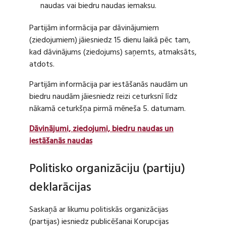
naudas vai biedru naudas iemaksu.
Partijām informācija par dāvinājumiem
(ziedojumiem) jāiesniedz 15 dienu laikā pēc tam,
kad dāvinājums (ziedojums) saņemts, atmaksāts,
atdots.
Partijām informācija par iestāšanās naudām un
biedru naudām jāiesniedz reizi ceturksnī līdz
nākamā ceturkšņa pirmā mēneša 5. datumam.
Dāvinājumi, ziedojumi, biedru naudas un
iestāšanās naudas
Politisko organizāciju (partiju)
deklarācijas
Saskaņā ar likumu politiskās organizācijas
(partijas) iesniedz publicēšanai Korupcijas