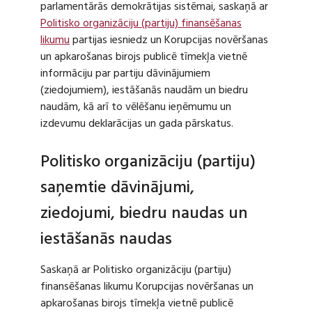
parlamentārās demokrātijas sistēmai, saskaņā ar
Politisko organizāciju (partiju) finansēšanas
likumu
partijas iesniedz un Korupcijas novēršanas
un apkarošanas birojs publicē tīmekļa vietnē
informāciju par partiju dāvinājumiem
(ziedojumiem), iestāšanās naudām un biedru
naudām, kā arī to vēlēšanu ieņēmumu un
izdevumu deklarācijas un gada pārskatus.
Politisko organizāciju (partiju)
saņemtie dāvinājumi,
ziedojumi, biedru naudas un
iestāšanās naudas
Saskaņā ar Politisko organizāciju (partiju)
finansēšanas likumu Korupcijas novēršanas un
apkarošanas birojs tīmekļa vietnē publicē