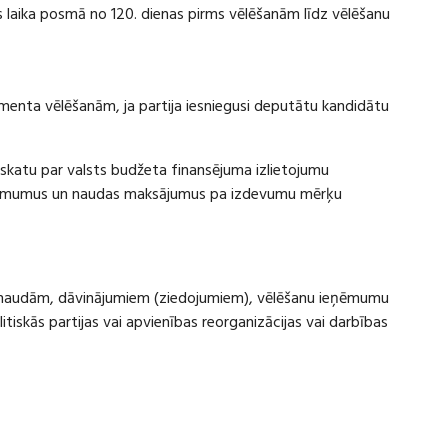
laika posmā no 120. dienas pirms vēlēšanām līdz vēlēšanu
amenta vēlēšanām, ja partija iesniegusi deputātu kandidātu
rskatu par valsts budžeta finansējuma izlietojumu
eņēmumus un naudas maksājumus pa izdevumu mērķu
ru naudām, dāvinājumiem (ziedojumiem), vēlēšanu ieņēmumu
skās partijas vai apvienības reorganizācijas vai darbības