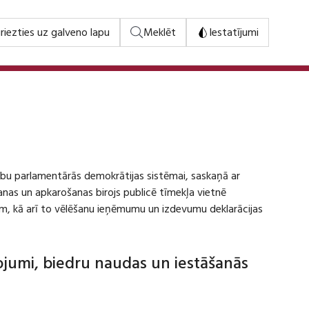
riezties uz galveno lapu
Meklēt
Iestatījumi
stību parlamentārās demokrātijas sistēmai, saskaņā ar
šanas un apkarošanas birojs publicē tīmekļa vietnē
m, kā arī to vēlēšanu ieņēmumu un izdevumu deklarācijas
dojumi, biedru naudas un iestāšanās