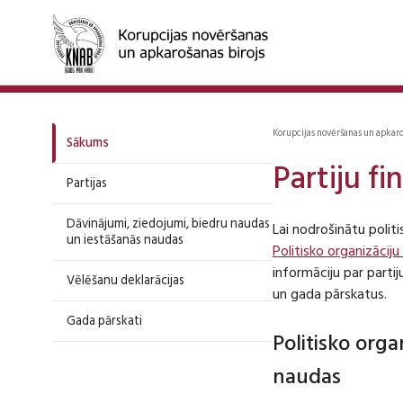
Korupcijas novēršanas un apkar
Sākums
Partiju f
Partijas
Dāvinājumi, ziedojumi, biedru naudas
Lai nodrošinātu polit
un iestāšanās naudas
Politisko organizāciju
informāciju par part
Vēlēšanu deklarācijas
un gada pārskatus.
Gada pārskati
Politisko org
naudas