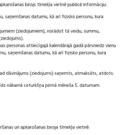
apkarošanas birojs tīmekļa vietnē publicē informāciju:
u, saņemšanas datumu, kā arī fizisko personu, kura
ājumiem (ziedojumiem), norādot tā veidu, summu,
(ziedojums).
s personas attiecīgajā kalendārajā gadā pārsniedz vienu
u, saņemšanas datumu, kā arī fizisko personu, kura
 kad dāvinājums (ziedojums) saņemts, atmaksāts, atdots.
ī līdz nākamā ceturkšņa pirmā mēneša 5. datumam.
vēršanas un apkarošanas biroja tīmekļa vietnē: