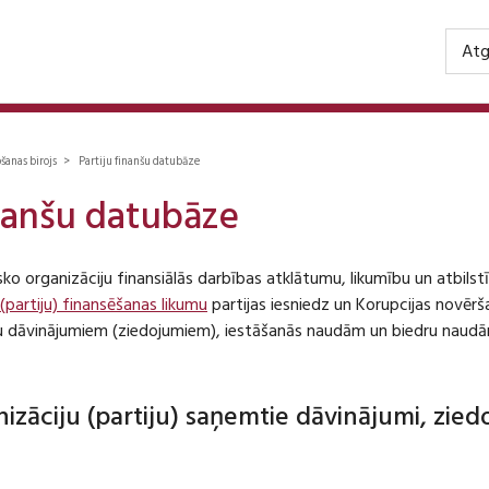
Atg
ošanas birojs > Partiju finanšu datubāze
inanšu datubāze
isko organizāciju finansiālās darbības atklātumu, likumību un atbil
 (partiju) finansēšanas likumu
partijas iesniedz un Korupcijas novēr
iju dāvinājumiem (ziedojumiem), iestāšanās naudām un biedru naudā
anizāciju (partiju) saņemtie dāvinājumi, zie