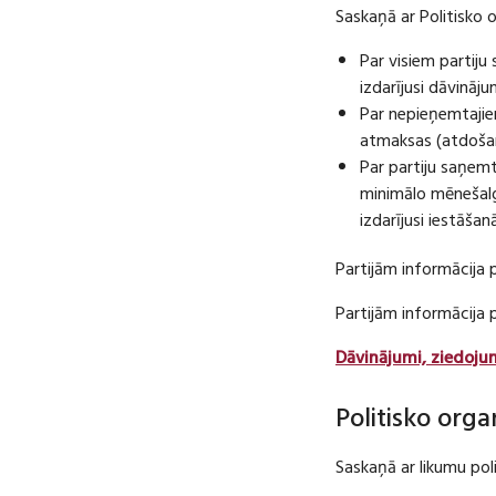
Saskaņā ar Politisko 
Par visiem partij
izdarījusi dāvināj
Par nepieņemtajie
atmaksas (atdošan
Par partiju saņem
minimālo mēnešalg
izdarījusi iestāša
Partijām informācija 
Partijām informācija
Dāvinājumi, ziedoju
Politisko orga
Saskaņā ar likumu pol