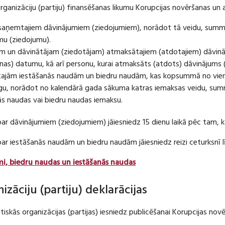
organizāciju (partiju) finansēšanas likumu Korupcijas novēršanas un 
u saņemtajiem dāvinājumiem (ziedojumiem), norādot tā veidu, summ
umu (ziedojumu).
m un dāvinātājam (ziedotājam) atmaksātajiem (atdotajiem) dāvin
as) datumu, kā arī personu, kurai atmaksāts (atdots) dāvinājums 
tajām iestāšanās naudām un biedru naudām, kas kopsummā no viena
u, norādot no kalendārā gada sākuma katras iemaksas veidu, summ
nās naudas vai biedru naudas iemaksu.
par dāvinājumiem (ziedojumiem) jāiesniedz 15 dienu laikā pēc tam,
 par iestāšanās naudām un biedru naudām jāiesniedz reizi ceturksn
mi, biedru naudas un iestāšanās naudas
nizāciju (partiju) deklarācijas
itiskās organizācijas (partijas) iesniedz publicēšanai Korupcijas no