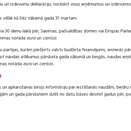
 un izdevumu deklarāciju, norādot visus ieņēmumus un izdevumus 
e vēlāk kā līdz nākamā gada 31. martam.
ma 30 dienu laikā pēc Saeimas, pašvaldības domes vai Eiropas Parl
ummas norāda
euro
un
centos
.
 partijas, kurām piešķirts valsts budžeta finansējums, iesniedz pā
dot naudas atlikumus pārskata gada sākumā un beigās, naudas i
mas norāda
euro
un
centos
.
s
s un apkarošanas birojs informāciju par iestāšanās naudām, bied
jām un gada pārskatiem dzēš no datu bāzes desmit gadus pēc politi