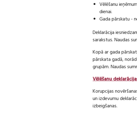
Vēlēšanu ieņēmumu
dienai.
Gada pārskatu - n
Deklarācija iesniedza
sarakstus. Naudas s
Kopā ar gada pārskatu
pārskata gadā, norā
grupām. Naudas sum
Vēlēšanu deklarācija
Korupcijas novēršana
un izdevumu deklarāci
izbeigšanas.