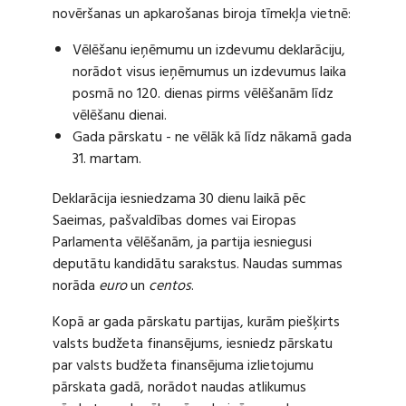
novēršanas un apkarošanas biroja tīmekļa vietnē:
Vēlēšanu ieņēmumu un izdevumu deklarāciju,
norādot visus ieņēmumus un izdevumus laika
posmā no 120. dienas pirms vēlēšanām līdz
vēlēšanu dienai.
Gada pārskatu - ne vēlāk kā līdz nākamā gada
31. martam.
Deklarācija iesniedzama 30 dienu laikā pēc
Saeimas, pašvaldības domes vai Eiropas
Parlamenta vēlēšanām, ja partija iesniegusi
deputātu kandidātu sarakstus. Naudas summas
norāda
euro
un
centos
.
Kopā ar gada pārskatu partijas, kurām piešķirts
valsts budžeta finansējums, iesniedz pārskatu
par valsts budžeta finansējuma izlietojumu
pārskata gadā, norādot naudas atlikumus