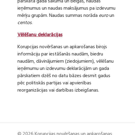
pārskata gada sākumā un beigās, naudas
ieņēmumus un naudas maksājumus pa izdevumu
mērķu grupām. Naudas summas norāda
euro
un
centos
.
Vēlēšanu deklarācijas
Korupcijas novēršanas un apkarošanas birojs
informāciju par iestāšanās naudām, biedru
naudām, dāvinājumiem (ziedojumiem), vēlēšanu
ieņēmumu un izdevumu deklarācijām un gada
pārskatiem dzēš no datu bāzes desmit gadus
pēc politiskās partijas vai apvienības
reorganizācijas vai darbības izbeigšanas.
© 2026 Korupcijas novēršanas un apkarošanas