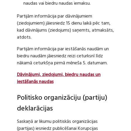
naudas vai biedru naudas iemaksu.
Partijām informācija par dāvinājumiem
(ziedojumiem) jāiesniedz 15 dienu laikā pēc tam,
kad dāvinājums (ziedojums) saņemts, atmaksāts,
atdots.
Partijām informācija par iestāšanās naudām un
biedru naudām jāiesniedz reizi ceturksnī līdz
nākamā ceturkšņa pirmā mēneša 5. datumam.
Dāvinājumi, ziedojumi, biedru naudas un
iestāšanās naudas
Politisko organizāciju (partiju)
deklarācijas
Saskaņā ar likumu politiskās organizācijas
(partijas) iesniedz publicēšanai Korupcijas