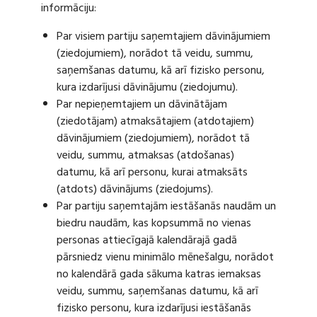
informāciju:
Par visiem partiju saņemtajiem dāvinājumiem
(ziedojumiem), norādot tā veidu, summu,
saņemšanas datumu, kā arī fizisko personu,
kura izdarījusi dāvinājumu (ziedojumu).
Par nepieņemtajiem un dāvinātājam
(ziedotājam) atmaksātajiem (atdotajiem)
dāvinājumiem (ziedojumiem), norādot tā
veidu, summu, atmaksas (atdošanas)
datumu, kā arī personu, kurai atmaksāts
(atdots) dāvinājums (ziedojums).
Par partiju saņemtajām iestāšanās naudām un
biedru naudām, kas kopsummā no vienas
personas attiecīgajā kalendārajā gadā
pārsniedz vienu minimālo mēnešalgu, norādot
no kalendārā gada sākuma katras iemaksas
veidu, summu, saņemšanas datumu, kā arī
fizisko personu, kura izdarījusi iestāšanās