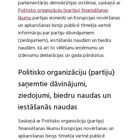
parlamentārās demokrātijas sistēmai, saskaņā ar
Politisko organizāciju (partiju) finansēšanas
likumu
partijas iesniedz un Korupcijas novēršanas
un apkarošanas birojs publicē tīmekļa vietnē
informāciju par partiju dāvinājumiem
(ziedojumiem), iestāšanās naudām un biedru
naudām, kā arī to vēlēšanu ieņēmumu un
izdevumu deklarācijas un gada pārskatus.
Politisko organizāciju (partiju)
saņemtie dāvinājumi,
ziedojumi, biedru naudas un
iestāšanās naudas
Saskaņā ar Politisko organizāciju (partiju)
finansēšanas likumu Korupcijas novēršanas un
apkarošanas birojs tīmekļa vietnē publicē