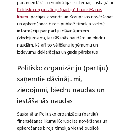
parlamentārās demokrātijas sistēmai, saskaņā ar
Politisko organizāciju (partiju) finansēšanas
likumu
partijas iesniedz un Korupcijas novēršanas
un apkarošanas birojs publicē tīmekļa vietnē
informāciju par partiju dāvinājumiem
(ziedojumiem), iestāšanās naudām un biedru
naudām, kā arī to vēlēšanu ieņēmumu un
izdevumu deklarācijas un gada pārskatus.
Politisko organizāciju (partiju)
saņemtie dāvinājumi,
ziedojumi, biedru naudas un
iestāšanās naudas
Saskaņā ar Politisko organizāciju (partiju)
finansēšanas likumu Korupcijas novēršanas un
apkarošanas birojs tīmekļa vietnē publicē