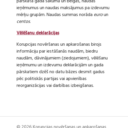
pārskata gada sākumā un beigās, naudas
ieņēmumus un naudas maksājumus pa izdevumu
mērķu grupām. Naudas summas norāda
euro
un
centos
.
Vēlēšanu deklarācijas
Korupcijas novēršanas un apkarošanas birojs
informāciju par iestāšanās naudām, biedru
naudām, dāvinājumiem (ziedojumiem), vēlēšanu
ieņēmumu un izdevumu deklarācijām un gada
pārskatiem dzēš no datu bāzes desmit gadus
pēc politiskās partijas vai apvienības
reorganizācijas vai darbības izbeigšanas.
© 2026 Korupcijas novēršanas un apkarošanas