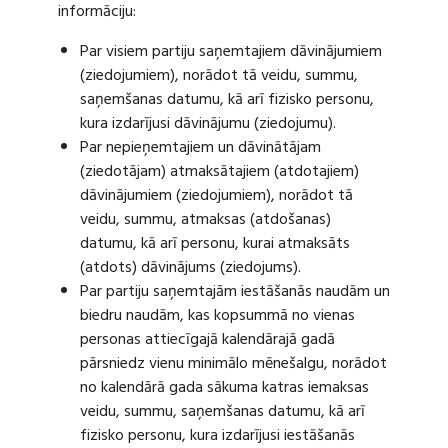
informāciju:
Par visiem partiju saņemtajiem dāvinājumiem
(ziedojumiem), norādot tā veidu, summu,
saņemšanas datumu, kā arī fizisko personu,
kura izdarījusi dāvinājumu (ziedojumu).
Par nepieņemtajiem un dāvinātājam
(ziedotājam) atmaksātajiem (atdotajiem)
dāvinājumiem (ziedojumiem), norādot tā
veidu, summu, atmaksas (atdošanas)
datumu, kā arī personu, kurai atmaksāts
(atdots) dāvinājums (ziedojums).
Par partiju saņemtajām iestāšanās naudām un
biedru naudām, kas kopsummā no vienas
personas attiecīgajā kalendārajā gadā
pārsniedz vienu minimālo mēnešalgu, norādot
no kalendārā gada sākuma katras iemaksas
veidu, summu, saņemšanas datumu, kā arī
fizisko personu, kura izdarījusi iestāšanās