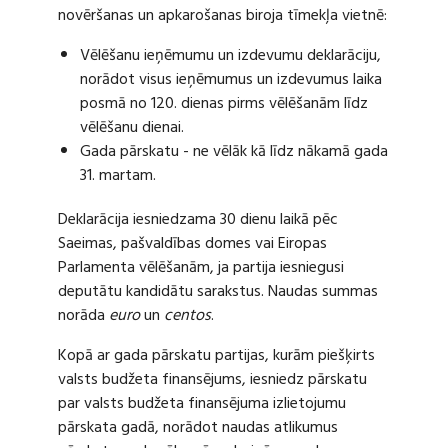
novēršanas un apkarošanas biroja tīmekļa vietnē:
Vēlēšanu ieņēmumu un izdevumu deklarāciju,
norādot visus ieņēmumus un izdevumus laika
posmā no 120. dienas pirms vēlēšanām līdz
vēlēšanu dienai.
Gada pārskatu - ne vēlāk kā līdz nākamā gada
31. martam.
Deklarācija iesniedzama 30 dienu laikā pēc
Saeimas, pašvaldības domes vai Eiropas
Parlamenta vēlēšanām, ja partija iesniegusi
deputātu kandidātu sarakstus. Naudas summas
norāda
euro
un
centos
.
Kopā ar gada pārskatu partijas, kurām piešķirts
valsts budžeta finansējums, iesniedz pārskatu
par valsts budžeta finansējuma izlietojumu
pārskata gadā, norādot naudas atlikumus