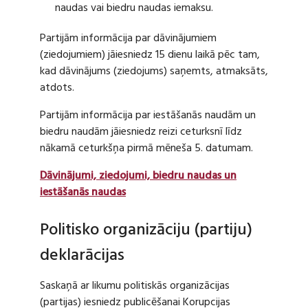
naudas vai biedru naudas iemaksu.
Partijām informācija par dāvinājumiem
(ziedojumiem) jāiesniedz 15 dienu laikā pēc tam,
kad dāvinājums (ziedojums) saņemts, atmaksāts,
atdots.
Partijām informācija par iestāšanās naudām un
biedru naudām jāiesniedz reizi ceturksnī līdz
nākamā ceturkšņa pirmā mēneša 5. datumam.
Dāvinājumi, ziedojumi, biedru naudas un
iestāšanās naudas
Politisko organizāciju (partiju)
deklarācijas
Saskaņā ar likumu politiskās organizācijas
(partijas) iesniedz publicēšanai Korupcijas