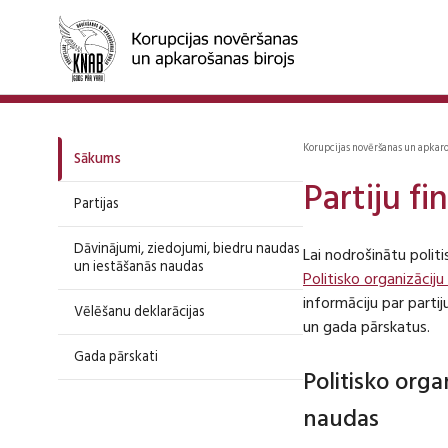
Korupcijas novēršanas un apkar
Sākums
Partiju f
Partijas
Dāvinājumi, ziedojumi, biedru naudas
Lai nodrošinātu polit
un iestāšanās naudas
Politisko organizāciju
informāciju par part
Vēlēšanu deklarācijas
un gada pārskatus.
Gada pārskati
Politisko org
naudas