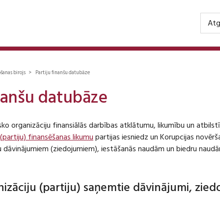
Atg
ošanas birojs > Partiju finanšu datubāze
inanšu datubāze
isko organizāciju finansiālās darbības atklātumu, likumību un atbil
 (partiju) finansēšanas likumu
partijas iesniedz un Korupcijas novēr
iju dāvinājumiem (ziedojumiem), iestāšanās naudām un biedru naudā
anizāciju (partiju) saņemtie dāvinājumi, zie