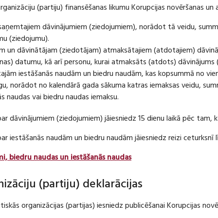
organizāciju (partiju) finansēšanas likumu Korupcijas novēršanas un 
u saņemtajiem dāvinājumiem (ziedojumiem), norādot tā veidu, summ
umu (ziedojumu).
m un dāvinātājam (ziedotājam) atmaksātajiem (atdotajiem) dāvin
as) datumu, kā arī personu, kurai atmaksāts (atdots) dāvinājums 
tajām iestāšanās naudām un biedru naudām, kas kopsummā no viena
u, norādot no kalendārā gada sākuma katras iemaksas veidu, summ
nās naudas vai biedru naudas iemaksu.
par dāvinājumiem (ziedojumiem) jāiesniedz 15 dienu laikā pēc tam,
 par iestāšanās naudām un biedru naudām jāiesniedz reizi ceturksn
mi, biedru naudas un iestāšanās naudas
nizāciju (partiju) deklarācijas
itiskās organizācijas (partijas) iesniedz publicēšanai Korupcijas no