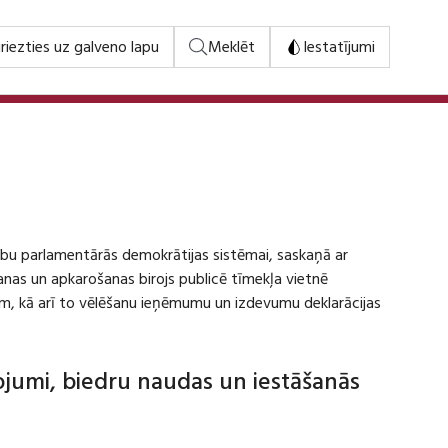
riezties uz galveno lapu
Meklēt
Iestatījumi
stību parlamentārās demokrātijas sistēmai, saskaņā ar
šanas un apkarošanas birojs publicē tīmekļa vietnē
m, kā arī to vēlēšanu ieņēmumu un izdevumu deklarācijas
dojumi, biedru naudas un iestāšanās