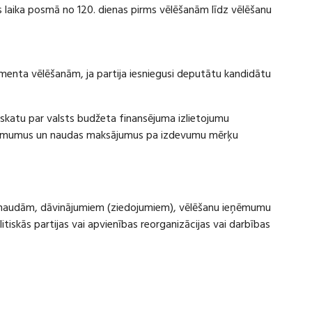
laika posmā no 120. dienas pirms vēlēšanām līdz vēlēšanu
amenta vēlēšanām, ja partija iesniegusi deputātu kandidātu
rskatu par valsts budžeta finansējuma izlietojumu
eņēmumus un naudas maksājumus pa izdevumu mērķu
ru naudām, dāvinājumiem (ziedojumiem), vēlēšanu ieņēmumu
skās partijas vai apvienības reorganizācijas vai darbības