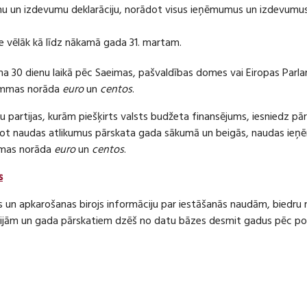
 un izdevumu deklarāciju, norādot visus ieņēmumus un izdevumus 
e vēlāk kā līdz nākamā gada 31. martam.
ma 30 dienu laikā pēc Saeimas, pašvaldības domes vai Eiropas Parl
ummas norāda
euro
un
centos
.
 partijas, kurām piešķirts valsts budžeta finansējums, iesniedz pā
dot naudas atlikumus pārskata gada sākumā un beigās, naudas i
mas norāda
euro
un
centos
.
s
s un apkarošanas birojs informāciju par iestāšanās naudām, bied
jām un gada pārskatiem dzēš no datu bāzes desmit gadus pēc politi