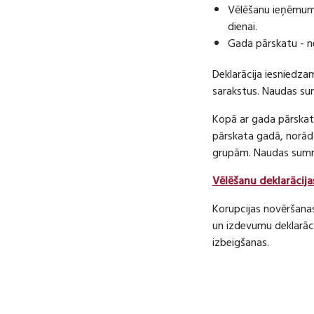
Vēlēšanu ieņēmumu
dienai.
Gada pārskatu - n
Deklarācija iesniedza
sarakstus. Naudas s
Kopā ar gada pārskatu
pārskata gadā, norā
grupām. Naudas sum
Vēlēšanu deklarācija
Korupcijas novēršana
un izdevumu deklarāci
izbeigšanas.