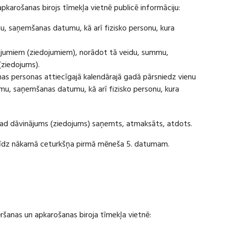
apkarošanas birojs tīmekļa vietnē publicē informāciju:
u, saņemšanas datumu, kā arī fizisko personu, kura
ājumiem (ziedojumiem), norādot tā veidu, summu,
(ziedojums).
s personas attiecīgajā kalendārajā gadā pārsniedz vienu
u, saņemšanas datumu, kā arī fizisko personu, kura
 kad dāvinājums (ziedojums) saņemts, atmaksāts, atdots.
ī līdz nākamā ceturkšņa pirmā mēneša 5. datumam.
vēršanas un apkarošanas biroja tīmekļa vietnē: