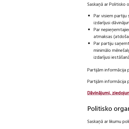
Saskaņā ar Politisko 
Par visiem partij
izdarījusi dāvināj
Par nepieņemtajie
atmaksas (atdošan
Par partiju saņem
minimālo mēnešalg
izdarījusi iestāša
Partijām informācija 
Partijām informācija
Dāvinājumi, ziedoju
Politisko orga
Saskaņā ar likumu pol