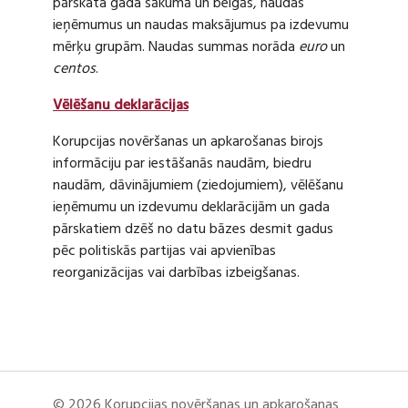
pārskata gada sākumā un beigās, naudas
ieņēmumus un naudas maksājumus pa izdevumu
mērķu grupām. Naudas summas norāda
euro
un
centos
.
Vēlēšanu deklarācijas
Korupcijas novēršanas un apkarošanas birojs
informāciju par iestāšanās naudām, biedru
naudām, dāvinājumiem (ziedojumiem), vēlēšanu
ieņēmumu un izdevumu deklarācijām un gada
pārskatiem dzēš no datu bāzes desmit gadus
pēc politiskās partijas vai apvienības
reorganizācijas vai darbības izbeigšanas.
© 2026 Korupcijas novēršanas un apkarošanas