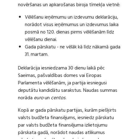
novēršanas un apkarošanas biroja tīmekļa vietnē:
Vēlēšanu ieņēmumu un izdevumu deklarāciju,
norādot visus ieņēmumus un izdevumus laika
posmā no 120. dienas pirms vēlēšanām līdz
vēlēšanu dienai.
Gada pārskatu - ne vēlāk kā līdz nākamā gada
31. martam.
Deklarācija iesniedzama 30 dienu laikā pēc
Saeimas, pašvaldības domes vai Eiropas
Parlamenta vēlēšanām, ja partija iesniegusi
deputātu kandidātu sarakstus. Naudas summas
norāda
euro
un
centos
.
Kopā ar gada pārskatu partijas, kurām piešķirts
valsts budžeta finansējums, iesniedz pārskatu
par valsts budžeta finansējuma izlietojumu
pārskata gadā, norādot naudas atlikumus