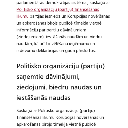
parlamentārās demokrātijas sistēmai, saskaņā ar
Politisko organizāciju (partiju) finansēšanas
likumu
partijas iesniedz un Korupcijas novēršanas
un apkarošanas birojs publicē tīmekļa vietnē
informāciju par partiju dāvinājumiem
(ziedojumiem), iestāšanās naudām un biedru
naudām, kā arī to vēlēšanu ieņēmumu un
izdevumu deklarācijas un gada pārskatus.
Politisko organizāciju (partiju)
saņemtie dāvinājumi,
ziedojumi, biedru naudas un
iestāšanās naudas
Saskaņā ar Politisko organizāciju (partiju)
finansēšanas likumu Korupcijas novēršanas un
apkarošanas birojs tīmekļa vietnē publicē