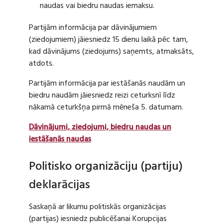
naudas vai biedru naudas iemaksu.
Partijām informācija par dāvinājumiem
(ziedojumiem) jāiesniedz 15 dienu laikā pēc tam,
kad dāvinājums (ziedojums) saņemts, atmaksāts,
atdots.
Partijām informācija par iestāšanās naudām un
biedru naudām jāiesniedz reizi ceturksnī līdz
nākamā ceturkšņa pirmā mēneša 5. datumam.
Dāvinājumi, ziedojumi, biedru naudas un
iestāšanās naudas
Politisko organizāciju (partiju)
deklarācijas
Saskaņā ar likumu politiskās organizācijas
(partijas) iesniedz publicēšanai Korupcijas