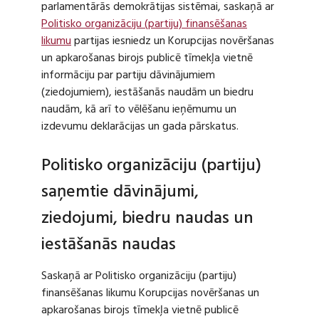
parlamentārās demokrātijas sistēmai, saskaņā ar
Politisko organizāciju (partiju) finansēšanas
likumu
partijas iesniedz un Korupcijas novēršanas
un apkarošanas birojs publicē tīmekļa vietnē
informāciju par partiju dāvinājumiem
(ziedojumiem), iestāšanās naudām un biedru
naudām, kā arī to vēlēšanu ieņēmumu un
izdevumu deklarācijas un gada pārskatus.
Politisko organizāciju (partiju)
saņemtie dāvinājumi,
ziedojumi, biedru naudas un
iestāšanās naudas
Saskaņā ar Politisko organizāciju (partiju)
finansēšanas likumu Korupcijas novēršanas un
apkarošanas birojs tīmekļa vietnē publicē