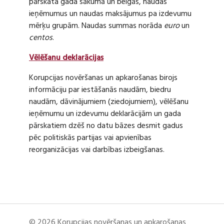
pārskata gada sākumā un beigās, naudas
ieņēmumus un naudas maksājumus pa izdevumu
mērķu grupām. Naudas summas norāda
euro
un
centos
.
Vēlēšanu deklarācijas
Korupcijas novēršanas un apkarošanas birojs
informāciju par iestāšanās naudām, biedru
naudām, dāvinājumiem (ziedojumiem), vēlēšanu
ieņēmumu un izdevumu deklarācijām un gada
pārskatiem dzēš no datu bāzes desmit gadus
pēc politiskās partijas vai apvienības
reorganizācijas vai darbības izbeigšanas.
© 2026 Korupcijas novēršanas un apkarošanas