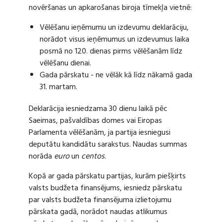
novēršanas un apkarošanas biroja tīmekļa vietnē:
Vēlēšanu ieņēmumu un izdevumu deklarāciju,
norādot visus ieņēmumus un izdevumus laika
posmā no 120. dienas pirms vēlēšanām līdz
vēlēšanu dienai.
Gada pārskatu - ne vēlāk kā līdz nākamā gada
31. martam.
Deklarācija iesniedzama 30 dienu laikā pēc
Saeimas, pašvaldības domes vai Eiropas
Parlamenta vēlēšanām, ja partija iesniegusi
deputātu kandidātu sarakstus. Naudas summas
norāda
euro
un
centos
.
Kopā ar gada pārskatu partijas, kurām piešķirts
valsts budžeta finansējums, iesniedz pārskatu
par valsts budžeta finansējuma izlietojumu
pārskata gadā, norādot naudas atlikumus