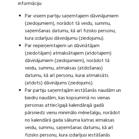
informāciju:
Par visiem partiju saņemtajiem dāvinājumiem
(ziedojumiem), norādot tā veidu, summu,
saņemšanas datumu, kā arī fizisko personu,
kura izdarījusi dāvinājumu (ziedojumu).
Par nepieņemtajiem un dāvinātājam
(ziedotājam) atmaksātajiem (atdotajiem)
dāvinājumiem (ziedojumiem), norādot tā
veidu, summu, atmaksas (atdošanas)
datumu, kā arī personu, kurai atmaksāts
(atdots) dāvinājums (ziedojums).
Par partiju saņemtajām iestāšanās naudām un
biedru naudām, kas kopsummā no vienas
personas attiecīgajā kalendārajā gadā
pārsniedz vienu minimālo mēnešalgu, norādot
no kalendārā gada sākuma katras iemaksas
veidu, summu, saņemšanas datumu, kā arī
fizisko personu, kura izdarījusi iestāšanās