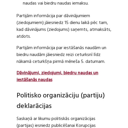
naudas vai biedru naudas iemaksu.
Partijām informācija par dāvinājumiem
(ziedojumiem) jāiesniedz 15 dienu laikā pēc tam,
kad dāvinājums (ziedojums) saņemts, atmaksāts,
atdots.
Partijām informācija par iestāšanās naudām un
biedru naudām jāiesniedz reizi ceturksnī līdz
nākamā ceturkšņa pirmā mēneša 5. datumam.
Dāvinājumi, ziedojumi, biedru naudas un
iestāšanās naudas
Politisko organizāciju (partiju)
deklarācijas
Saskaņā ar likumu politiskās organizācijas
(partijas) iesniedz publicēšanai Korupcijas