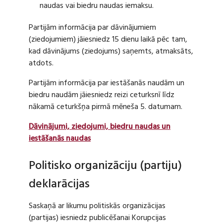
naudas vai biedru naudas iemaksu.
Partijām informācija par dāvinājumiem
(ziedojumiem) jāiesniedz 15 dienu laikā pēc tam,
kad dāvinājums (ziedojums) saņemts, atmaksāts,
atdots.
Partijām informācija par iestāšanās naudām un
biedru naudām jāiesniedz reizi ceturksnī līdz
nākamā ceturkšņa pirmā mēneša 5. datumam.
Dāvinājumi, ziedojumi, biedru naudas un
iestāšanās naudas
Politisko organizāciju (partiju)
deklarācijas
Saskaņā ar likumu politiskās organizācijas
(partijas) iesniedz publicēšanai Korupcijas