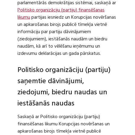
parlamentārās demokrātijas sistēmai, saskaņā ar
Politisko organizāciju (partiju) finansēšanas
likumu
partijas iesniedz un Korupcijas novēršanas
un apkarošanas birojs publicē tīmekļa vietnē
informāciju par partiju dāvinājumiem
(ziedojumiem), iestāšanās naudām un biedru
naudām, kā arī to vēlēšanu ieņēmumu un
izdevumu deklarācijas un gada pārskatus.
Politisko organizāciju (partiju)
saņemtie dāvinājumi,
ziedojumi, biedru naudas un
iestāšanās naudas
Saskaņā ar Politisko organizāciju (partiju)
finansēšanas likumu Korupcijas novēršanas un
apkarošanas birojs tīmekļa vietnē publicē