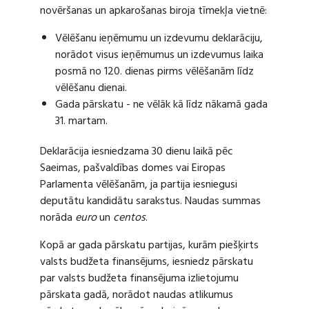
novēršanas un apkarošanas biroja tīmekļa vietnē:
Vēlēšanu ieņēmumu un izdevumu deklarāciju,
norādot visus ieņēmumus un izdevumus laika
posmā no 120. dienas pirms vēlēšanām līdz
vēlēšanu dienai.
Gada pārskatu - ne vēlāk kā līdz nākamā gada
31. martam.
Deklarācija iesniedzama 30 dienu laikā pēc
Saeimas, pašvaldības domes vai Eiropas
Parlamenta vēlēšanām, ja partija iesniegusi
deputātu kandidātu sarakstus. Naudas summas
norāda
euro
un
centos
.
Kopā ar gada pārskatu partijas, kurām piešķirts
valsts budžeta finansējums, iesniedz pārskatu
par valsts budžeta finansējuma izlietojumu
pārskata gadā, norādot naudas atlikumus