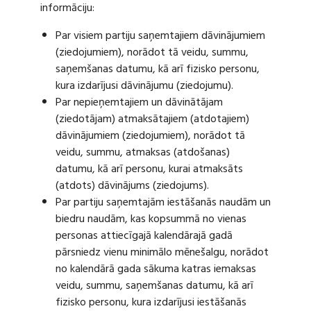
informāciju:
Par visiem partiju saņemtajiem dāvinājumiem
(ziedojumiem), norādot tā veidu, summu,
saņemšanas datumu, kā arī fizisko personu,
kura izdarījusi dāvinājumu (ziedojumu).
Par nepieņemtajiem un dāvinātājam
(ziedotājam) atmaksātajiem (atdotajiem)
dāvinājumiem (ziedojumiem), norādot tā
veidu, summu, atmaksas (atdošanas)
datumu, kā arī personu, kurai atmaksāts
(atdots) dāvinājums (ziedojums).
Par partiju saņemtajām iestāšanās naudām un
biedru naudām, kas kopsummā no vienas
personas attiecīgajā kalendārajā gadā
pārsniedz vienu minimālo mēnešalgu, norādot
no kalendārā gada sākuma katras iemaksas
veidu, summu, saņemšanas datumu, kā arī
fizisko personu, kura izdarījusi iestāšanās