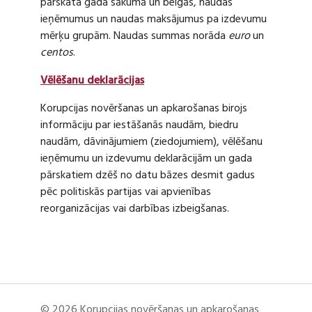
pārskata gada sākumā un beigās, naudas
ieņēmumus un naudas maksājumus pa izdevumu
mērķu grupām. Naudas summas norāda
euro
un
centos
.
Vēlēšanu deklarācijas
Korupcijas novēršanas un apkarošanas birojs
informāciju par iestāšanās naudām, biedru
naudām, dāvinājumiem (ziedojumiem), vēlēšanu
ieņēmumu un izdevumu deklarācijām un gada
pārskatiem dzēš no datu bāzes desmit gadus
pēc politiskās partijas vai apvienības
reorganizācijas vai darbības izbeigšanas.
© 2026 Korupcijas novēršanas un apkarošanas