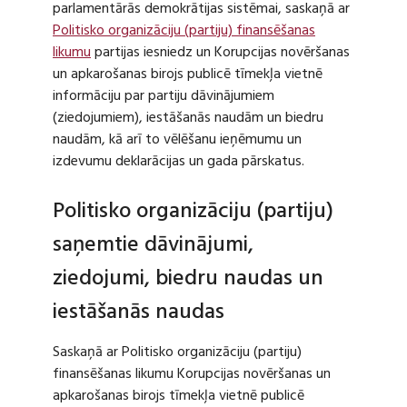
parlamentārās demokrātijas sistēmai, saskaņā ar
Politisko organizāciju (partiju) finansēšanas
likumu
partijas iesniedz un Korupcijas novēršanas
un apkarošanas birojs publicē tīmekļa vietnē
informāciju par partiju dāvinājumiem
(ziedojumiem), iestāšanās naudām un biedru
naudām, kā arī to vēlēšanu ieņēmumu un
izdevumu deklarācijas un gada pārskatus.
Politisko organizāciju (partiju)
saņemtie dāvinājumi,
ziedojumi, biedru naudas un
iestāšanās naudas
Saskaņā ar Politisko organizāciju (partiju)
finansēšanas likumu Korupcijas novēršanas un
apkarošanas birojs tīmekļa vietnē publicē