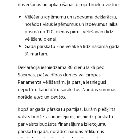
novēršanas un apkarošanas biroja tīmekļa vietnē:
Vēlēšanu ieņēmumu un izdevumu deklarāciju,
norādot visus ieņēmumus un izdevumus laika
posmā no 120. dienas pirms vēlēšanām līdz
vēlēšanu dienai.
Gada pārskatu - ne vēlāk kā līdz nākamā gada
31. martam.
Deklarācija iesniedzama 30 dienu laikā pēc
Saeimas, pašvaldības domes vai Eiropas
Parlamenta vēlēšanām, ja partija iesniegusi
deputātu kandidātu sarakstus. Naudas summas
norāda
euro
un
centos
.
Kopā ar gada pārskatu partijas, kurām piešķirts
valsts budžeta finansējums, iesniedz pārskatu
par valsts budžeta finansējuma izlietojumu
pārskata gadā, norādot naudas atlikumus