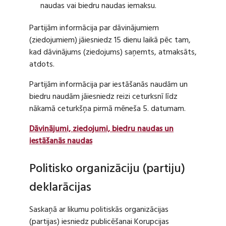
naudas vai biedru naudas iemaksu.
Partijām informācija par dāvinājumiem
(ziedojumiem) jāiesniedz 15 dienu laikā pēc tam,
kad dāvinājums (ziedojums) saņemts, atmaksāts,
atdots.
Partijām informācija par iestāšanās naudām un
biedru naudām jāiesniedz reizi ceturksnī līdz
nākamā ceturkšņa pirmā mēneša 5. datumam.
Dāvinājumi, ziedojumi, biedru naudas un
iestāšanās naudas
Politisko organizāciju (partiju)
deklarācijas
Saskaņā ar likumu politiskās organizācijas
(partijas) iesniedz publicēšanai Korupcijas