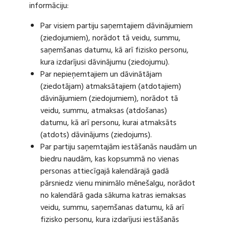
informāciju:
Par visiem partiju saņemtajiem dāvinājumiem
(ziedojumiem), norādot tā veidu, summu,
saņemšanas datumu, kā arī fizisko personu,
kura izdarījusi dāvinājumu (ziedojumu).
Par nepieņemtajiem un dāvinātājam
(ziedotājam) atmaksātajiem (atdotajiem)
dāvinājumiem (ziedojumiem), norādot tā
veidu, summu, atmaksas (atdošanas)
datumu, kā arī personu, kurai atmaksāts
(atdots) dāvinājums (ziedojums).
Par partiju saņemtajām iestāšanās naudām un
biedru naudām, kas kopsummā no vienas
personas attiecīgajā kalendārajā gadā
pārsniedz vienu minimālo mēnešalgu, norādot
no kalendārā gada sākuma katras iemaksas
veidu, summu, saņemšanas datumu, kā arī
fizisko personu, kura izdarījusi iestāšanās