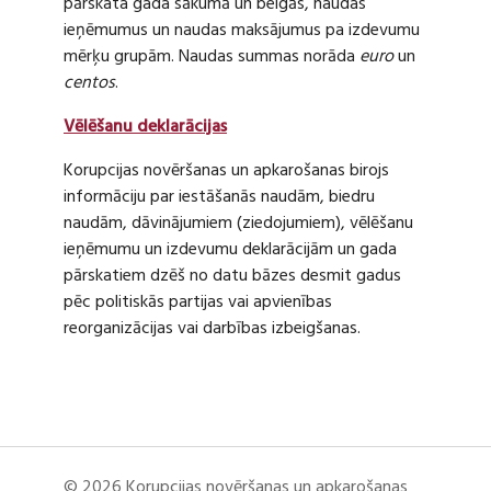
pārskata gada sākumā un beigās, naudas
ieņēmumus un naudas maksājumus pa izdevumu
mērķu grupām. Naudas summas norāda
euro
un
centos
.
Vēlēšanu deklarācijas
Korupcijas novēršanas un apkarošanas birojs
informāciju par iestāšanās naudām, biedru
naudām, dāvinājumiem (ziedojumiem), vēlēšanu
ieņēmumu un izdevumu deklarācijām un gada
pārskatiem dzēš no datu bāzes desmit gadus
pēc politiskās partijas vai apvienības
reorganizācijas vai darbības izbeigšanas.
© 2026 Korupcijas novēršanas un apkarošanas